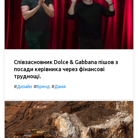
Співзасновник Dolce & Gabbana пішов з
посади керівника через фінансові
труднощі.
#
#
#
Дизайн
Бренд
Данія