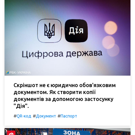
Скріншот не є юридично обов'язковим
документом. Як створити копії
документів за допомогою застосунку
"Дія".
#
#
#
QR-код
Документ
Паспорт