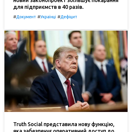
новий законопроект збільшує покарання
для підприємств в 40 разів.
#
#
#
Документ
Українці
Дефіцит
Truth Social представила нову функцію,
яка забезпечує оперативний доступ до