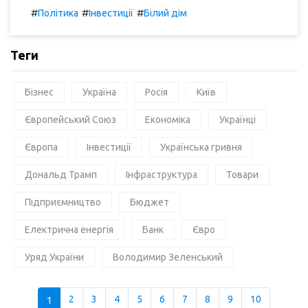
#
#
#
Політика
Інвестиції
Білий дім
Теги
Бізнес
Україна
Росія
Київ
Європейський Союз
Економіка
Українці
Європа
Інвестиції
Українська гривня
Дональд Трамп
Інфраструктура
Товари
Підприємництво
Бюджет
Електрична енергія
Банк
Євро
Уряд України
Володимир Зеленський
1
2
3
4
5
6
7
8
9
10