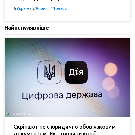
#
#
#
Україна
Японія
Товари
Найпопулярніше
Скріншот не є юридично обов'язковим
документом. Як створити копії