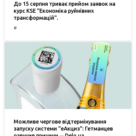
До 15 серпня триває прийом заявок на
курс KSE "Економіка руйнівних
трансформацій".
#
Можливе чергове відтермінування
запуску системи "еАкциз": Гетманцев
озвучив причини -- Delo.ua