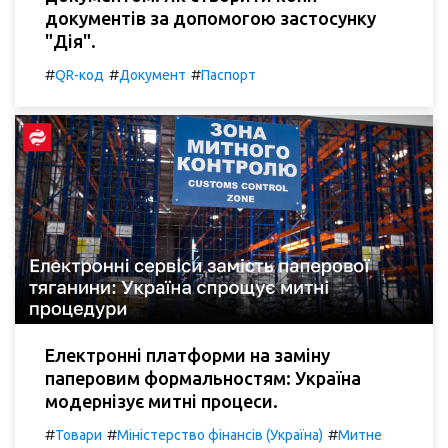
документів за допомогою застосунку
"Дія".
#
#
#
QR-код
Документ
Паспорт
Електронні платформи на заміну
паперовим формальностям: Україна
модернізує митні процеси.
#
#
#
Товари
Міністерство фінансів (Україна)
Митне