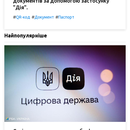
документів за допомогою застосунку
"Дія".
#
#
#
QR-код
Документ
Паспорт
Найпопулярніше