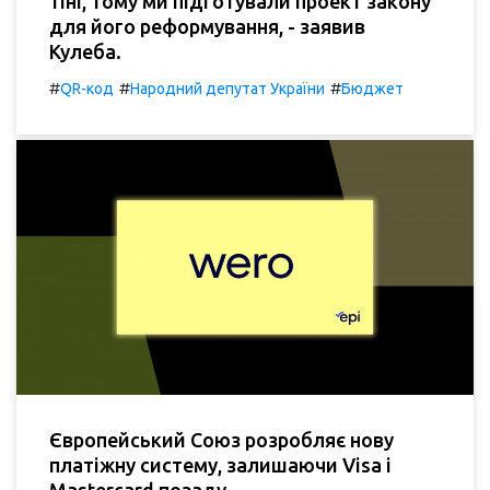
тіні, тому ми підготували проект закону
для його реформування, - заявив
Кулеба.
#
#
#
QR-код
Народний депутат України
Бюджет
Європейський Союз розробляє нову
платіжну систему, залишаючи Visa і