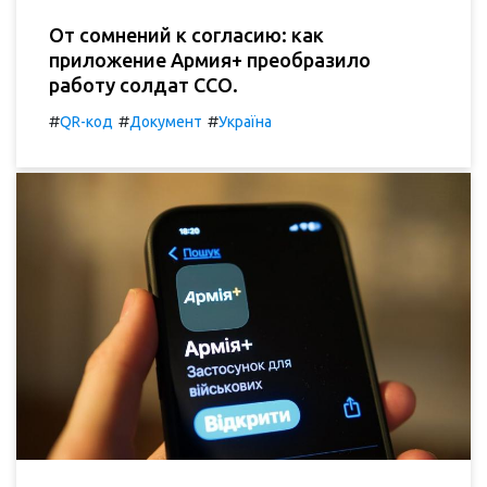
От сомнений к согласию: как
приложение Армия+ преобразило
работу солдат ССО.
#
#
#
QR-код
Документ
Україна