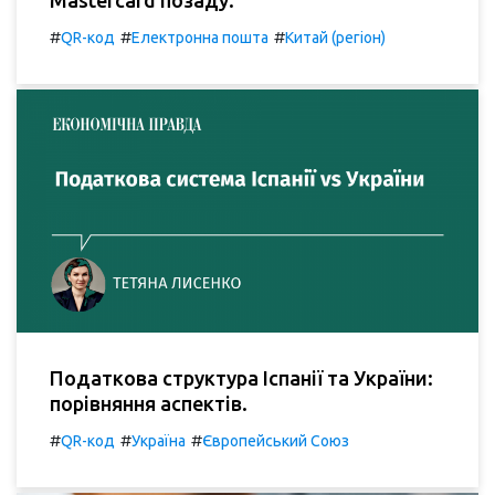
Mastercard позаду.
#
#
#
QR-код
Електронна пошта
Китай (регіон)
Податкова структура Іспанії та України:
порівняння аспектів.
#
#
#
QR-код
Україна
Європейський Союз