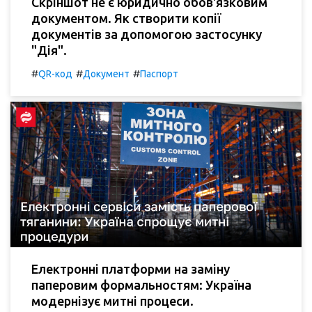
Скріншот не є юридично обов'язковим
документом. Як створити копії
документів за допомогою застосунку
"Дія".
#
#
#
QR-код
Документ
Паспорт
Електронні платформи на заміну
паперовим формальностям: Україна
модернізує митні процеси.