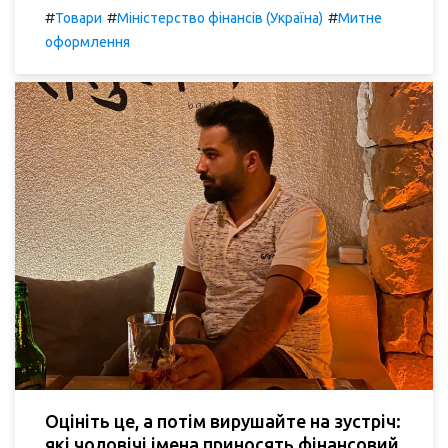
#
#
#
Товари
Міністерство фінансів (Україна)
Митне
оформлення
Оцініть це, а потім вирушайте на зустріч:
які чоловічі імена приносять фінансовий