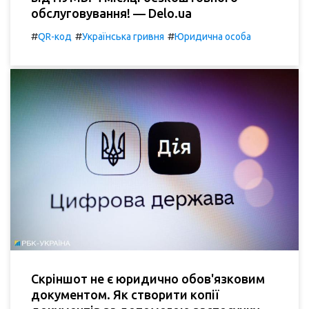
обслуговування! — Delo.ua
#
#
#
QR-код
Українська гривня
Юридична особа
Скріншот не є юридично обов'язковим
документом. Як створити копії