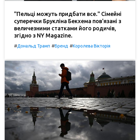
"Пельці можуть придбати все." Сімейні
суперечки Брукліна Бекхема пов'язані з
величезними статками його родичів,
згідно з NY Magazine.
#
#
#
Дональд Трамп
Бренд
Королева Вікторія