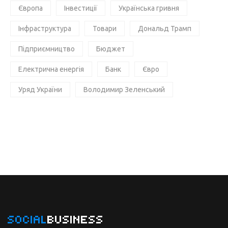
Європа
Інвестиції
Українська гривня
Інфраструктура
Товари
Дональд Трамп
Підприємництво
Бюджет
Електрична енергія
Банк
Євро
Уряд України
Володимир Зеленський
SOCIAL
BUSINESS