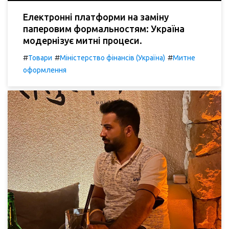
Електронні платформи на заміну
паперовим формальностям: Україна
модернізує митні процеси.
#
#
#
Товари
Міністерство фінансів (Україна)
Митне
оформлення