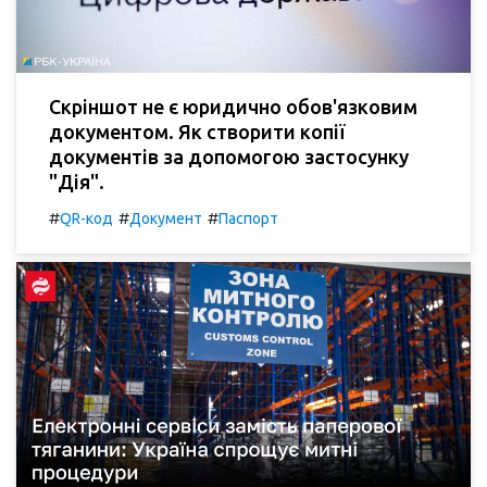
Скріншот не є юридично обов'язковим
документом. Як створити копії
документів за допомогою застосунку
"Дія".
#
#
#
QR-код
Документ
Паспорт