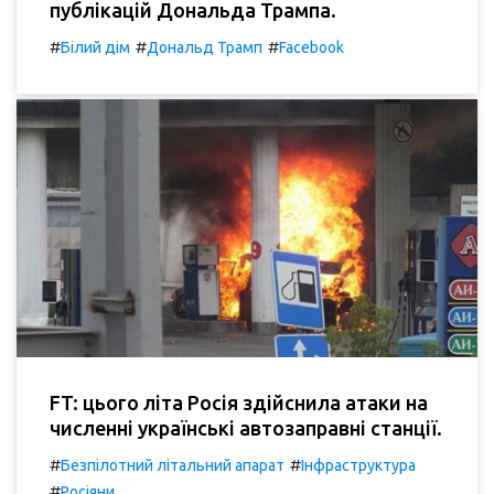
публікацій Дональда Трампа.
#
#
#
Білий дім
Дональд Трамп
Facebook
FT: цього літа Росія здійснила атаки на
численні українські автозаправні станції.
#
#
Безпілотний літальний апарат
Інфраструктура
#
Росіяни