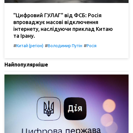
"Цифровий ГУЛАГ" від ФСБ: Росія
впроваджує масові відключення
інтернету, наслідуючи приклад Китаю
та Ірану.
#
#
#
Китай (регіон)
Володимир Путін
Росія
Найпопулярніше