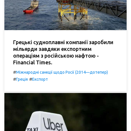
Грецькі судноплавні компанії заробили
мільярди завдяки експортним
операціям з російською нафтою -
Financial Times.
#
Міжнародні санкції щодо Росії (2014—дотепер)
#
#
Греція
Експорт