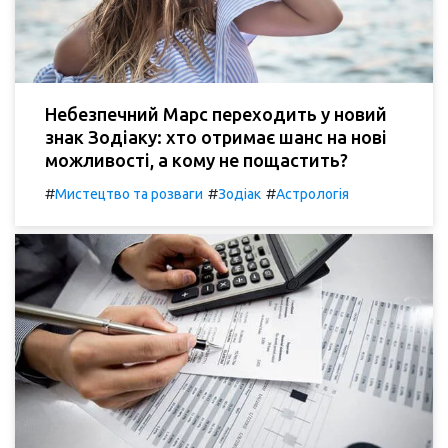
Небезпечний Марс переходить у новий
знак Зодіаку: хто отримає шанс на нові
можливості, а кому не пощастить?
#
#
#
Мистецтво та розваги
Зодіак
Астрологія