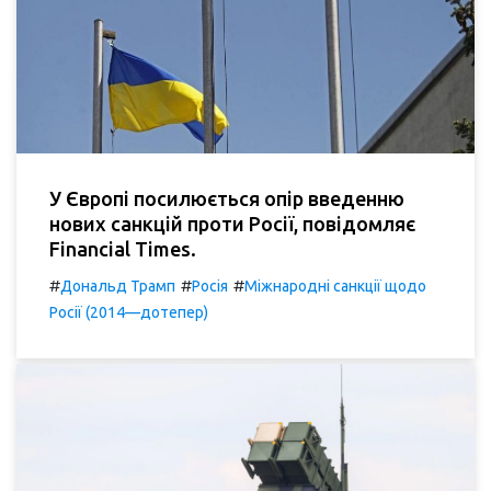
У Європі посилюється опір введенню
нових санкцій проти Росії, повідомляє
Financial Times.
#
#
#
Дональд Трамп
Росія
Міжнародні санкції щодо
Росії (2014—дотепер)