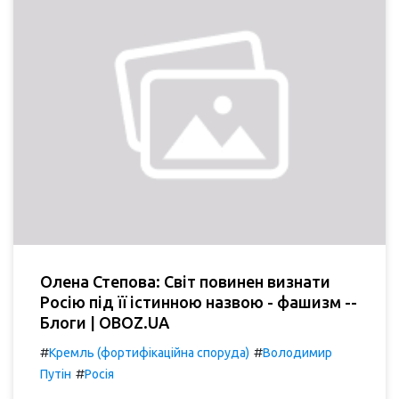
Олена Степова: Світ повинен визнати
Росію під її істинною назвою - фашизм --
Блоги | OBOZ.UA
#
#
Кремль (фортифікаційна споруда)
Володимир
#
Путін
Росія