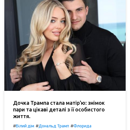
Дочка Трампа стала матір'ю: знімок
пари та цікаві деталі з її особистого
життя.
#
#
#
Білий дім
Дональд Трамп
Флорида