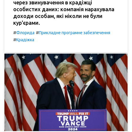
через звинувачення в крадіжці
особистих даних: компанія нарахувала
доходи особам, які ніколи не були
кур'єрами.
#
#
Флорида
Прикладне програмне забезпечення
#
Крадіжка