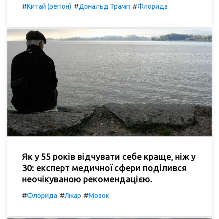
#
#
#
Китай (регіон)
Дональд Трамп
Флорида
Як у 55 років відчувати себе краще, ніж у
30: експерт медичної сфери поділився
неочікуваною рекомендацією.
#
#
#
Флорида
Лікар
Мозок