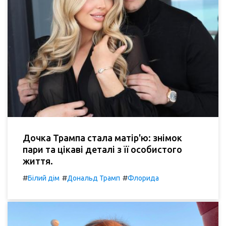
Дочка Трампа стала матір'ю: знімок
пари та цікаві деталі з її особистого
життя.
#
#
#
Білий дім
Дональд Трамп
Флорида