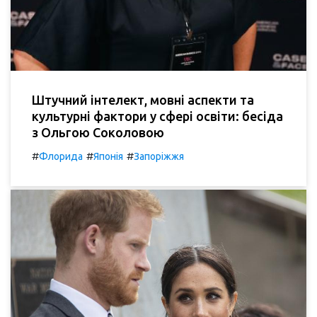
Штучний інтелект, мовні аспекти та
культурні фактори у сфері освіти: бесіда
з Ольгою Соколовою
#
#
#
Флорида
Японія
Запоріжжя