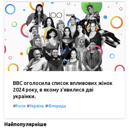
BBC оголосила список впливових жінок
2024 року, в якому з'явилися дві
українки.
#
#
#
Росія
Україна
Флорида
Найпопулярніше