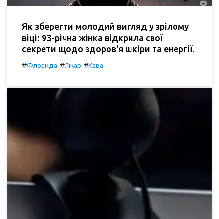
Як зберегти молодий вигляд у зрілому
віці: 93-річна жінка відкрила свої
секрети щодо здоров'я шкіри та енергії.
#
#
#
Флорида
Лікар
Кава