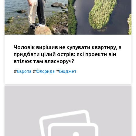
Чоловік вирішив не купувати квартиру, а
придбати цілий острів: які проекти він
втілює там власноруч?
#
#
#
Європа
Флорида
Бюджет