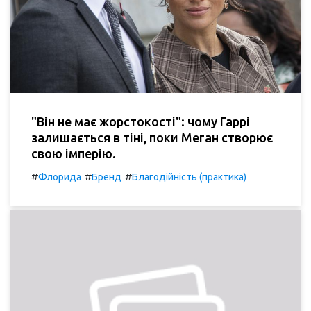
"Він не має жорстокості": чому Гаррі
залишається в тіні, поки Меган створює
свою імперію.
#
#
#
Флорида
Бренд
Благодійність (практика)