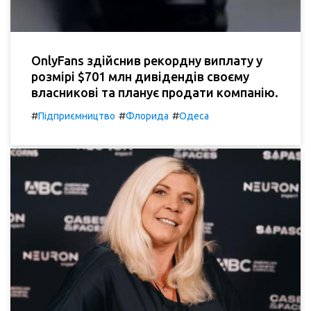
OnlyFans здійснив рекордну виплату у
розмірі $701 млн дивідендів своєму
власникові та планує продати компанію.
#
#
#
Підприємництво
Флорида
Одеса