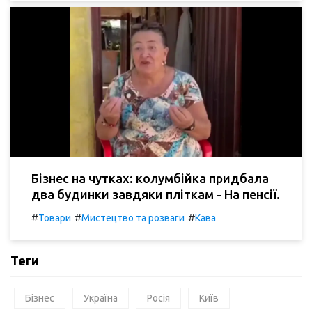
Бізнес на чутках: колумбійка придбала
два будинки завдяки пліткам - На пенсії.
#
#
#
Товари
Мистецтво та розваги
Кава
Теги
Бізнес
Україна
Росія
Київ