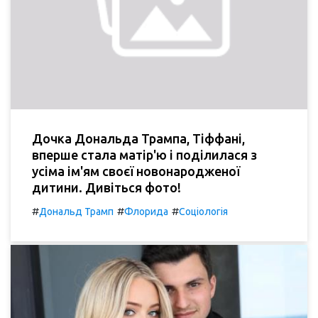
Дочка Дональда Трампа, Тіффані,
вперше стала матір'ю і поділилася з
усіма ім'ям своєї новонародженої
дитини. Дивіться фото!
#
#
#
Дональд Трамп
Флорида
Соціологія