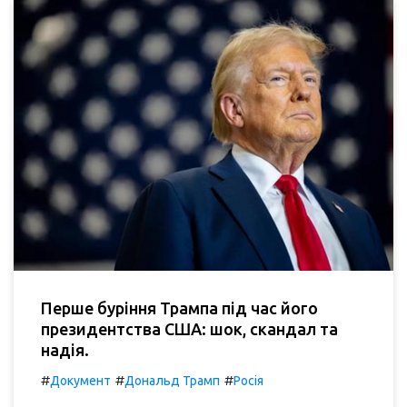
Перше буріння Трампа під час його
президентства США: шок, скандал та
надія.
#
#
#
Документ
Дональд Трамп
Росія