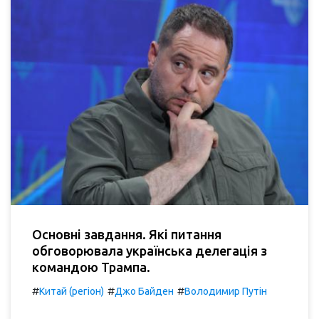
Основні завдання. Які питання
обговорювала українська делегація з
командою Трампа.
#
#
#
Китай (регіон)
Джо Байден
Володимир Путін