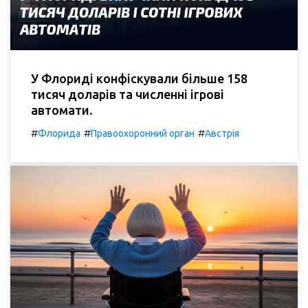
У Флориді конфіскували більше 158
тисяч доларів та численні ігрові
автомати.
#
#
#
Флорида
Правоохоронний орган
Австрія