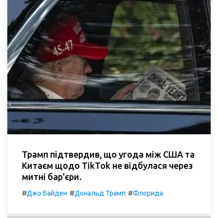
Трамп підтвердив, що угода між США та
Китаєм щодо TikTok не відбулася через
митні бар'єри.
#
#
#
Джо Байден
Дональд Трамп
Флорида