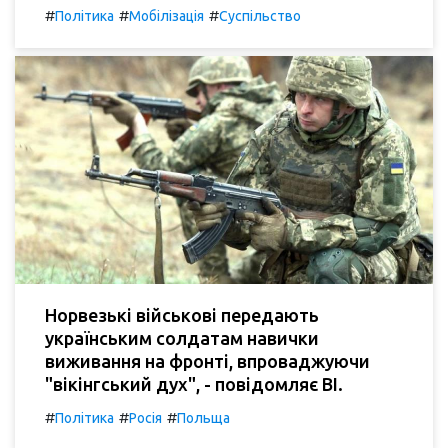
#
#
#
Політика
Мобілізація
Суспільство
Норвезькі військові передають
українським солдатам навички
виживання на фронті, впроваджуючи
"вікінгський дух", - повідомляє BI.
#
#
#
Політика
Росія
Польща