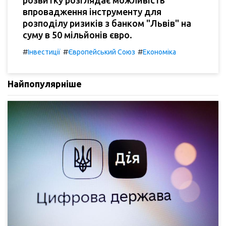
розвитку розглядає можливість
впровадження інструменту для
розподілу ризиків з банком "Львів" на
суму в 50 мільйонів євро.
#
#
#
Інвестиції
Європейський Союз
Економіка
Найпопулярніше