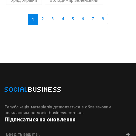
Уряд України
Володимир Зеленський
1
2
3
4
5
6
7
8
SOCIAL
BUSINESS
Републікація матеріалів дозволяється з обов'язковим
посиланням на socialbusiness.com.ua.
Підписатися на оновлення