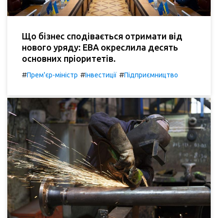
Що бізнес сподівається отримати від
нового уряду: ЕВА окреслила десять
основних пріоритетів.
#
#
#
Прем'єр-міністр
Інвестиції
Підприємництво