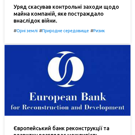
Уряд скасував контрольні заходи щодо
майна компаній, яке постраждало
внаслідок війни.
#
#
#
Орні землі
Природне середовище
Ризик
Європейський банк реконструкції та