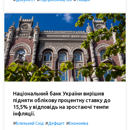
Національний банк України вирішив
підняти облікову процентну ставку до
15,5% у відповідь на зростаючі темпи
інфляції.
#
#
#
Близький Схід
Дефіцит
Економіка