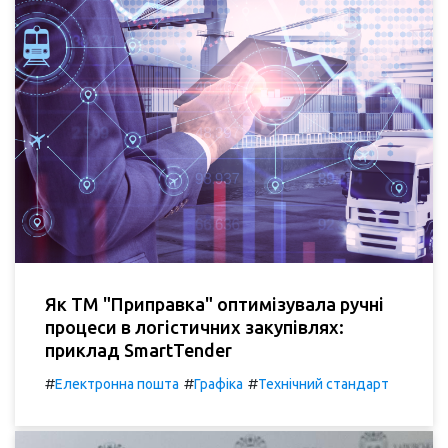
Як ТМ "Приправка" оптимізувала ручні
процеси в логістичних закупівлях:
приклад SmartTender
#
#
#
Електронна пошта
Графіка
Технічний стандарт