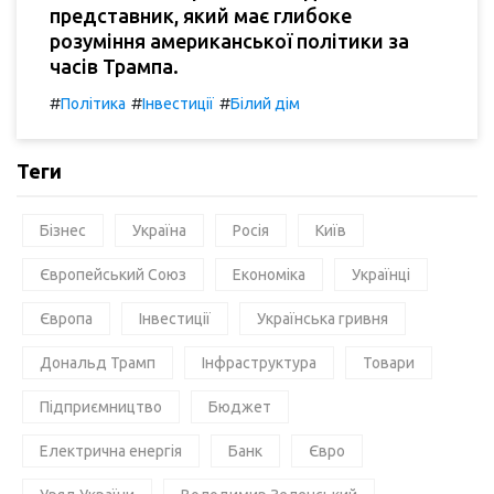
представник, який має глибоке
розуміння американської політики за
часів Трампа.
#
#
#
Політика
Інвестиції
Білий дім
Теги
Бізнес
Україна
Росія
Київ
Європейський Союз
Економіка
Українці
Європа
Інвестиції
Українська гривня
Дональд Трамп
Інфраструктура
Товари
Підприємництво
Бюджет
Електрична енергія
Банк
Євро