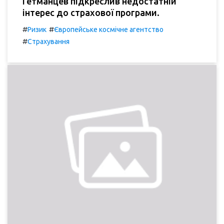
Гетманцев підкреслив недостатній
інтерес до страхової програми.
#
#
Ризик
Європейське космічне агентство
#
Страхування