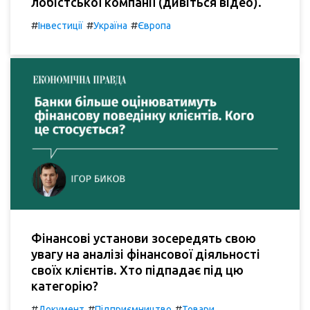
лобістської компанії (дивіться відео).
#
#
#
Інвестиції
Україна
Європа
Фінансові установи зосередять свою
увагу на аналізі фінансової діяльності
своїх клієнтів. Хто підпадає під цю
категорію?
#
#
#
Документ
Підприємництво
Товари