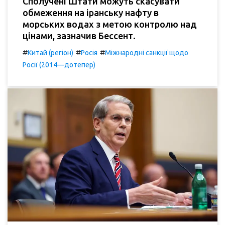
Сполучені Штати можуть скасувати
обмеження на іранську нафту в
морських водах з метою контролю над
цінами, зазначив Бессент.
#
#
#
Китай (регіон)
Росія
Міжнародні санкції щодо
Росії (2014—дотепер)