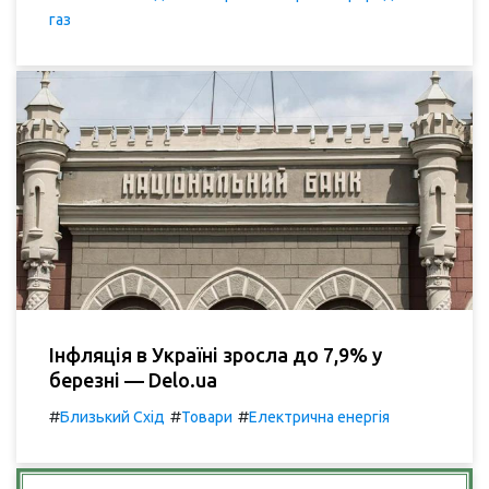
газ
Інфляція в Україні зросла до 7,9% у
березні — Delo.ua
#
#
#
Близький Схід
Товари
Електрична енергія