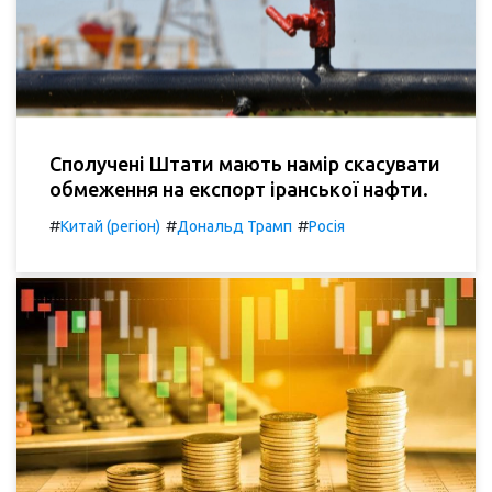
Сполучені Штати мають намір скасувати
обмеження на експорт іранської нафти.
#
#
#
Китай (регіон)
Дональд Трамп
Росія