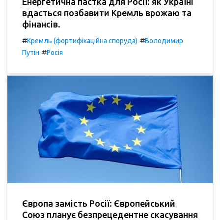
Енергетична пастка для Росії: як Україні
вдасться позбавити Кремль врожаю та
фінансів.
#
#
Кремль (фортифікаційна споруда)
Володимир
#
Путін
Росія
Європа замість Росії: Європейський
Союз планує безпрецедентне скасування