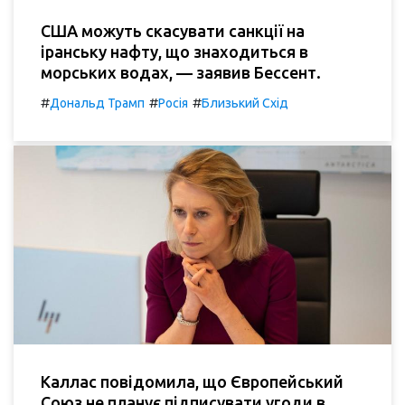
США можуть скасувати санкції на
іранську нафту, що знаходиться в
морських водах, — заявив Бессент.
#
#
#
Дональд Трамп
Росія
Близький Схід
Каллас повідомила, що Європейський
Союз не планує підписувати угоди в