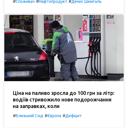
#
#
#
Споживач
Нафтопродукт
Денис Шмигаль
Ціна на паливо зросла до 100 грн за літр:
водіїв стривожило нове подорожчання
на заправках, коли
#
#
#
Близький Схід
Європа
Дефіцит