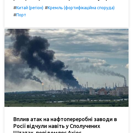
#
#
Китай (регіон)
Кремль (фортифікаційна споруда)
#
Порт
Вплив атак на нафтопереробні заводи в
Росії відчули навіть у Сполучених
Штатах, повідомляє Axios.