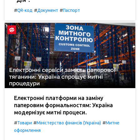
#
#
#
QR-код
Документ
Паспорт
Електронні платформи на заміну
паперовим формальностям: Україна
модернізує митні процеси.
#
#
#
Товари
Міністерство фінансів (Україна)
Митне
оформлення