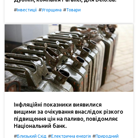
#
#
#
Інвестиції
Угорщина
Товари
Інфляційні показники виявилися
вищими за очікування внаслідок різкого
підвищення цін на паливо, повідомляє
Національний банк.
#
#
#
Близький Схід
Електрична енергія
Природний