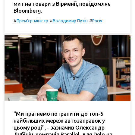
мит на товари з Вірменії, повідомляє
Bloomberg.
#
#
#
Прем'єр-міністр
Володимир Путін
Росія
"Ми прагнемо потрапити до топ-5
найбільших мереж автозаправок у
цьому році", - зазначив Олександр
Дубінін, компанія Parallel, для Delo.ua.