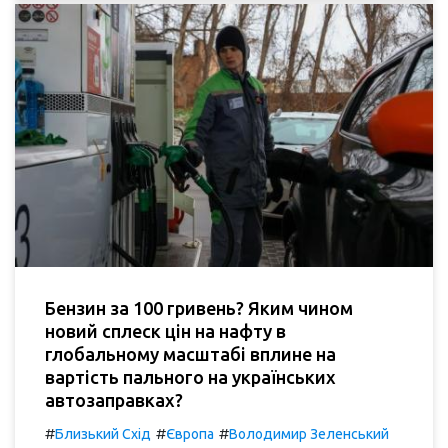
Бензин за 100 гривень? Яким чином
новий сплеск цін на нафту в
глобальному масштабі вплине на
вартість пального на українських
автозаправках?
#
#
#
Близький Схід
Європа
Володимир Зеленський