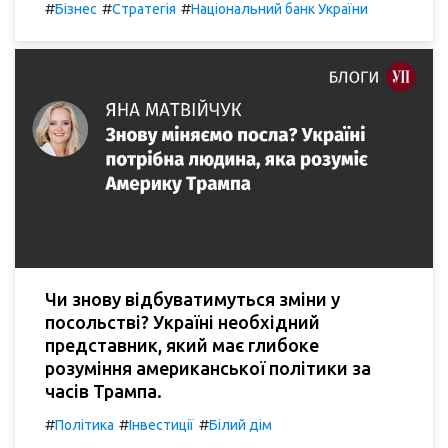
#
#
#
Бізнес
Стратегія
Національний банк України
Чи знову відбуватимуться зміни у
посольстві? Україні необхідний
представник, який має глибоке
розуміння американської політики за
часів Трампа.
#
#
#
Політика
Інвестиції
Білий дім