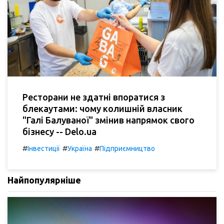
Ресторани не здатні впоратися з
блекаутами: чому колишній власник
"Галі Балуваної" змінив напрямок свого
бізнесу -- Delo.ua
#
#
#
Інвестиції
Україна
Підприємництво
Найпопулярніше