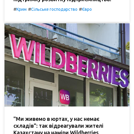
#
#
#
Крим
Сільське господарство
Євро
"Ми живемо в юртах, у нас немає
складів": так відреагували жителі
Казахстану на наміри Wildberries