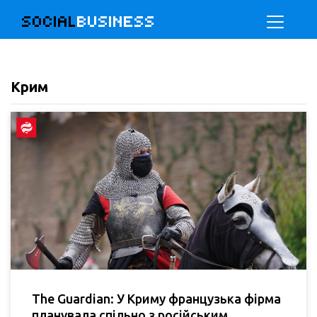
SOCIAL
BUSINESS
Крим
The Guardian: У Криму французька фірма
планувала спільно з російським