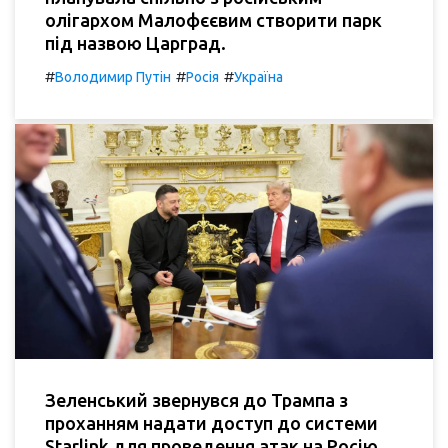
олігархом Малофєєвим створити парк
під назвою Царград.
#
#
#
Володимир Путін
Росія
Україна
Зеленський звернувся до Трампа з
проханням надати доступ до системи
Starlink для проведення атак на Росію.