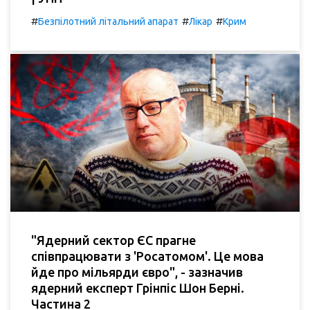
#
#
#
Безпілотний літальний апарат
Лікар
Крим
"Ядерний сектор ЄС прагне
співпрацювати з 'Росатомом'. Це мова
йде про мільярди євро", - зазначив
ядерний експерт Грінпіс Шон Берні.
Частина 2