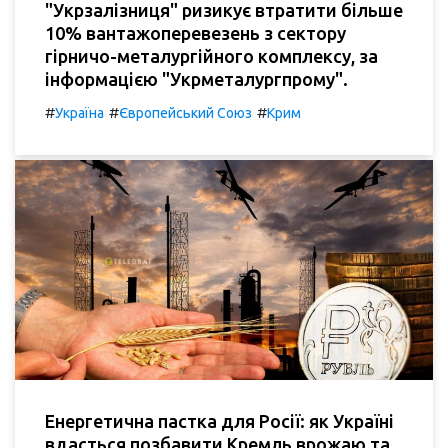
"Укрзалізниця" ризикує втратити більше
10% вантажоперевезень з сектору
гірничо-металургійного комплексу, за
інформацією "Укрметалургпрому".
#
#
#
Україна
Європейський Союз
Крим
Енергетична пастка для Росії: як Україні
вдасться позбавити Кремль врожаю та