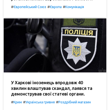
#
#
#
Європейський Союз
Європа
Комунікація
У Харкові іноземець впродовж 40
хвилин влаштував скандал, лаявся та
демонстрував свої статеві органи.
#
#
#
Крим
Українська гривня
Роздрібний магазин