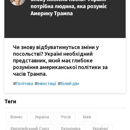
Чи знову відбуватимуться зміни у
посольстві? Україні необхідний
представник, який має глибоке
розуміння американської політики за
часів Трампа.
#
#
#
Політика
Інвестиції
Білий дім
Теги
Бізнес
Україна
Росія
Київ
Європейський Союз
Економіка
Українці