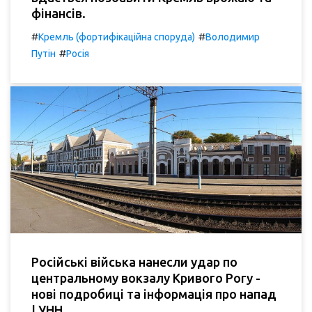
фінансів.
#
#
Кремль (фортифікаційна споруда)
Володимир
#
Путін
Росія
Російські війська нанесли удар по
центральному вокзалу Кривого Рогу -
нові подробиці та інформація про напад
| УНН