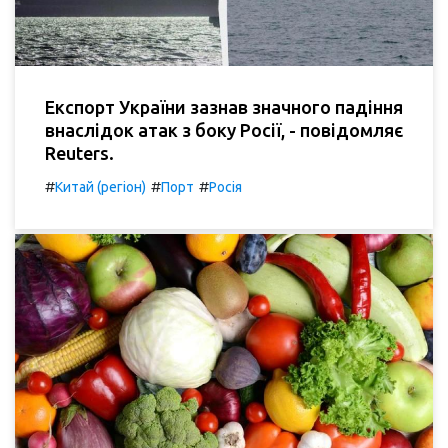
Експорт України зазнав значного падіння
внаслідок атак з боку Росії, - повідомляє
Reuters.
#
#
#
Китай (регіон)
Порт
Росія