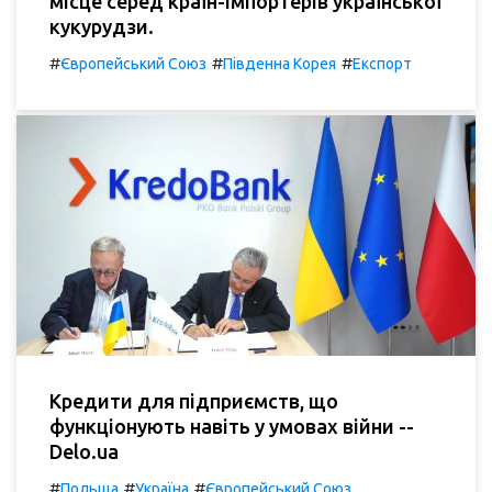
місце серед країн-імпортерів української
кукурудзи.
#
#
#
Європейський Союз
Південна Корея
Експорт
Кредити для підприємств, що
функціонують навіть у умовах війни --
Delo.ua
#
#
#
Польща
Україна
Європейський Союз