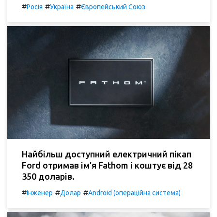
#
#
#
Росія
Україна
Європейський Союз
Найбільш доступний електричний пікап
Ford отримав ім'я Fathom і коштує від 28
350 доларів.
#
#
#
Інженер
Долар
Android (операційна система)