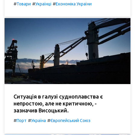
#
#
#
Товари
Українці
Економіка України
Ситуація в галузі судноплавства є
непростою, але не критичною, -
зазначив Висоцький.
#
#
#
Порт
Україна
Європейський Союз