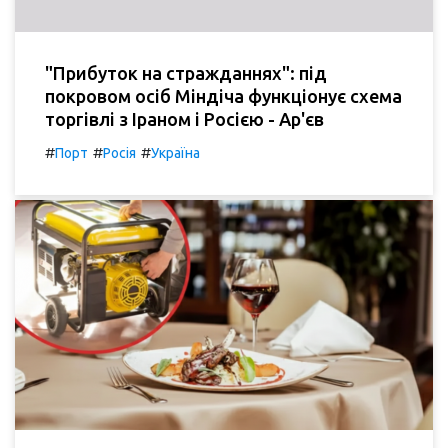
"Прибуток на стражданнях": під
покровом осіб Міндіча функціонує схема
торгівлі з Іраном і Росією - Ар'єв
#
#
#
Порт
Росія
Україна