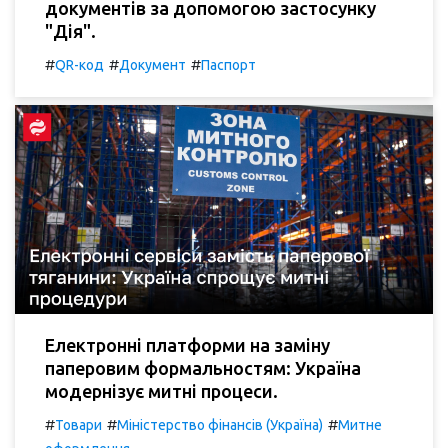
документів за допомогою застосунку
"Дія".
#
#
#
QR-код
Документ
Паспорт
Електронні платформи на заміну
паперовим формальностям: Україна
модернізує митні процеси.
#
#
#
Товари
Міністерство фінансів (Україна)
Митне