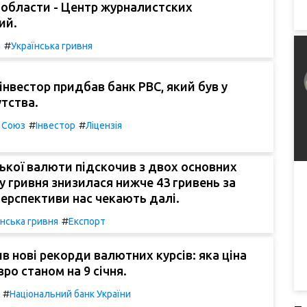
 области - Центр журналистских
ий.
#
а
Українська гривня
інвестор придбав банк РВС, який був у
утства.
#
#
 Союз
Інвестор
Ліцензія
ської валюти підскочив з двох основних
у гривня знизилася нижче 43 гривень за
 перспективи нас чекають далі.
#
їнська гривня
Експорт
в нові рекорди валютних курсів: яка ціна
ро станом на 9 січня.
#
Національний банк України