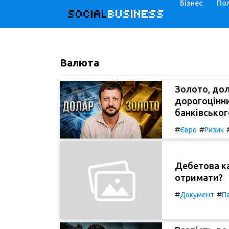
Бізнес
Пол
SOCIAL
BUSINESS
Валюта
Золото, дола
дорогоцінни
банківського
#
#
Євро
Ризик
Дебетова кар
отримати?
#
#
Документ
П