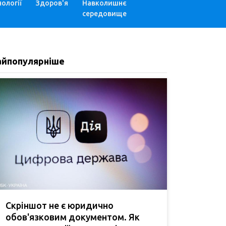
ології
Здоров'я
Навколишнє
середовище
айпопулярніше
Скріншот не є юридично
обов'язковим документом. Як