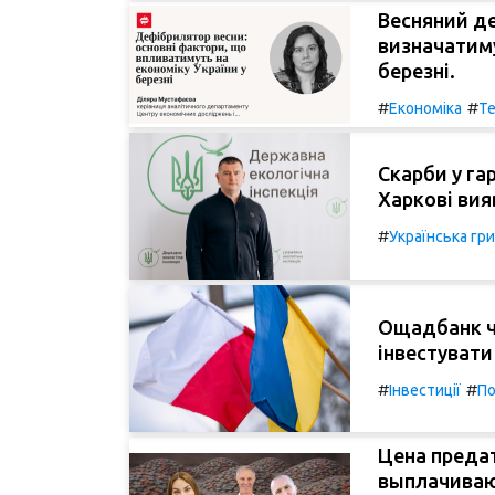
Весняний де
визначатиму
березні.
#
#
Економіка
Те
Скарби у га
Харкові вия
#
Українська гр
Ощадбанк ч
інвестувати
#
#
Інвестиції
П
Цена предат
выплачиваю