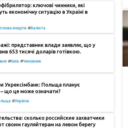
фібрилятор: ключові чинники, які
ть економічну ситуацію в Україні в
#
плова енергія
Валюта
ражі: представник влади заявляє, що у
вив 653 тисячі доларів готівкою.
#
#
ивня
Київ
Чиновник
и Укрексімбанк: Польща планує
 – що це може означати?
#
ольща
Україна
ельства: сколько российские захватчики
т своим гауляйтерам на левом берегу