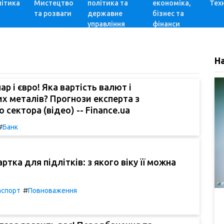
ітика
Мистецтво
політика та
економіка,
Техн
та розваги
державне
бізнес та
управління
фінанси
Н
р і євро! Яка вартість валют і
х металів? Прогнози експерта з
 сектора (відео) -- Finance.ua
#
Банк
тка для підлітків: з якого віку її можна
#
аспорт
Повноваження