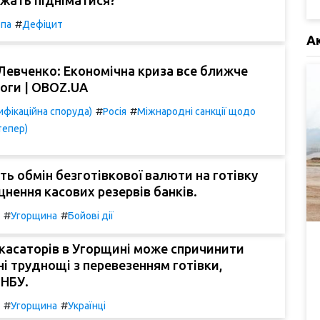
#
па
Дефіцит
А
Левченко: Економічна криза все ближче
логи | OBOZ.UA
#
#
фікаційна споруда)
Росія
Міжнародні санкції щодо
тепер)
ть обмін безготівкової валюти на готівку
цнення касових резервів банків.
#
#
Угорщина
Бойові дії
касаторів в Угорщині може спричинити
і труднощі з перевезенням готівки,
 НБУ.
#
#
Угорщина
Українці