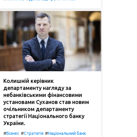
Колишній керівник
департаменту нагляду за
небанківськими фінансовими
установами Суханов став новим
очільником департаменту
стратегії Національного банку
України.
#
#
#
Бізнес
Стратегія
Національний банк