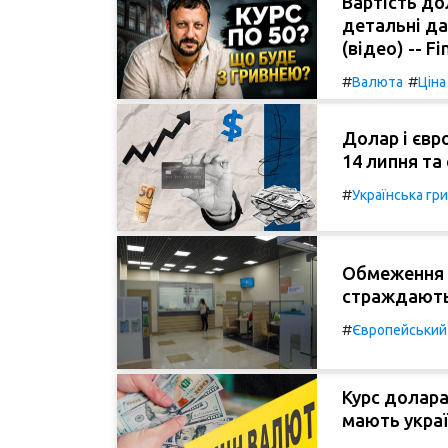
Вартість до
детальні да
(відео) -- F
#
#
Валюта
Ціна
Долар і євро
14 липня та 
#
Українська гр
Обмеження Н
страждають 
#
Європейський
Курс долара 
мають украї