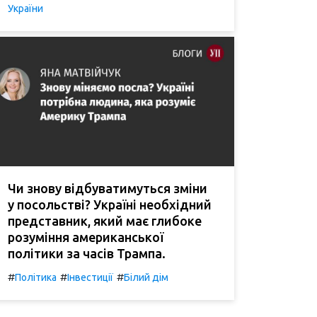
України
Чи знову відбуватимуться зміни
у посольстві? Україні необхідний
представник, який має глибоке
розуміння американської
політики за часів Трампа.
#
#
#
Політика
Інвестиції
Білий дім