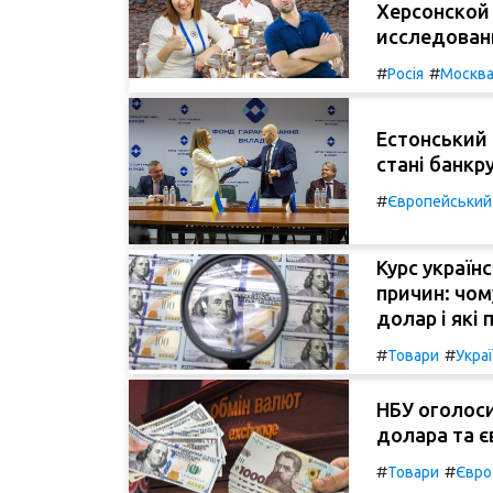
Херсонской
исследован
#
#
Росія
Москв
Естонський 
стані банкр
#
Європейський
Курс україн
причин: чом
долар і які
#
#
Товари
Укра
НБУ оголоси
долара та єв
#
#
Товари
Євро