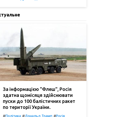
ктуальне
За інформацією "Флеш", Росія
здатна щомісяця здійснювати
пуски до 100 балістичних ракет
по території України.
#
#
#
Політика
Дональд Трамп
Росія