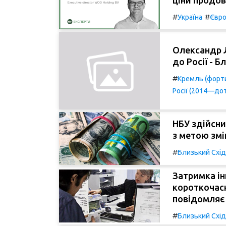
#
#
Україна
Євро
Олександр 
до Росії - Б
#
Кремль (форти
Росії (2014—до
НБУ здійсни
з метою змі
#
Близький Схід
Затримка ін
короткочасн
повідомляє
#
Близький Схід