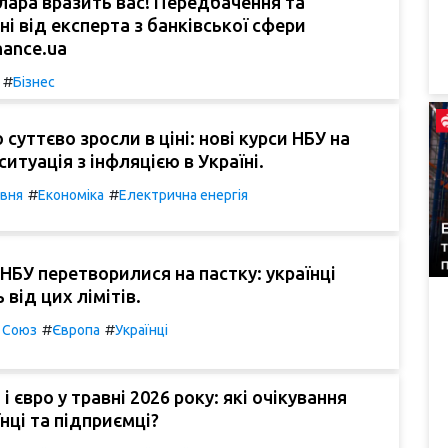
лара вразить вас! Передбачення та
ні від експерта з банківської сфери
inance.ua
#
Бізнес
 суттєво зросли в ціні: нові курси НБУ на
ситуація з інфляцією в Україні.
#
#
ивня
Економіка
Електрична енергія
БУ перетворилися на пастку: українці
від цих лімітів.
#
#
 Союз
Європа
Українці
і євро у травні 2026 року: які очікування
нці та підприємці?