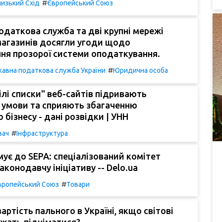
#
изький Схід
Європейський Союз
даткова служба та дві крупні мережі
магазинів досягли угоди щодо
ня прозорої системи оподаткування.
#
авна податкова служба України
Юридична особа
білі списки" веб-сайтів підривають
 умови та сприяють збагаченню
 бізнесу - дані розвідки | УНН
#
вач
Інфраструктура
мує до SEPA: спеціалізований комітет
аконодавчу ініціативу -- Delo.ua
#
вропейський Союз
Товари
артість пального в Україні, якщо світові
жать підніматися?