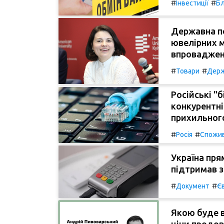
#
#
Інвестиції
Бл
Державна по
ювелірних 
впроваджен
#
#
Товари
Держ
Російські "
конкурентні
прихильного
#
#
Росія
Спожи
Україна пря
підтримав з
#
#
Документ
Є
Якою буде в
ціни продов