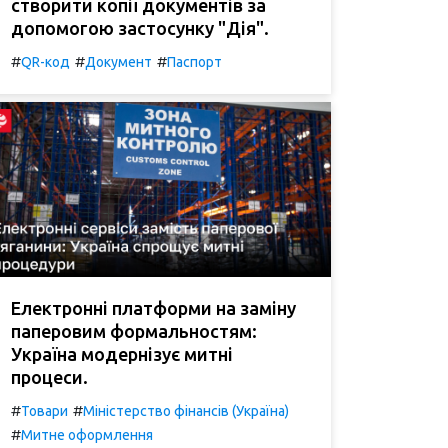
створити копії документів за
допомогою застосунку "Дія".
#
#
#
QR-код
Документ
Паспорт
Електронні платформи на заміну
паперовим формальностям:
Україна модернізує митні
процеси.
#
#
Товари
Міністерство фінансів (Україна)
#
Митне оформлення