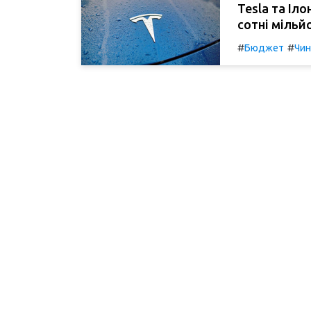
Tesla та Іл
сотні мільйо
#
#
Бюджет
Чин