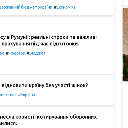
#
Державний бюджет України
Економіка
су в Румунії: реальні строки та важливі
 врахування під час підготовки.
#
#
во
Інвестор
Бюджет
відновити країну без участі жінок?
#
нвестиції
Україна
инесла користі: котирування оборонних
зилися.