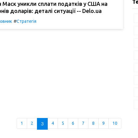
Т
он Маск уникли сплати податків у США на
нів доларів: деталі ситуації -- Delo.ua
#
овник
Стратегія
1
2
3
4
5
6
7
8
9
10