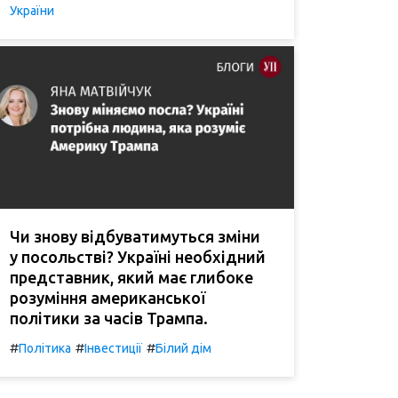
України
Чи знову відбуватимуться зміни
у посольстві? Україні необхідний
представник, який має глибоке
розуміння американської
політики за часів Трампа.
#
#
#
Політика
Інвестиції
Білий дім