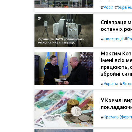
#
#
Росія
Українц
Співпраця м
останніх ро
#
#
Інвестиції
Ро
Максим Коз
імені всіх м
працюють, 
збройні сил
#
#
Україна
Воло
У Кремлі ви
покладаючис
#
Кремль (форти