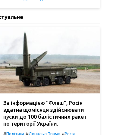
ктуальне
За інформацією "Флеш", Росія
здатна щомісяця здійснювати
пуски до 100 балістичних ракет
по території України.
#
#
#
Політика
Дональд Трамп
Росія