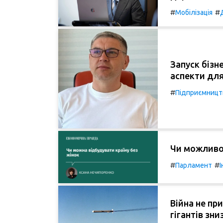
#
#
Мобілізація
Запуск бізне
аспекти для
#
Підприємницт
Чи можливо 
#
#
Парламент
І
Війна не пр
гігантів зни