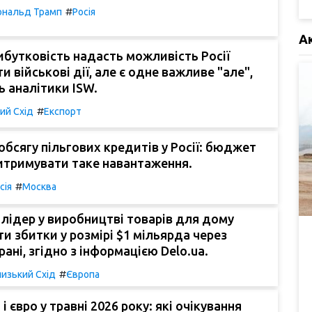
#
ональд Трамп
Росія
А
бутковість надасть можливість Росії
и військові дії, але є одне важливе "але",
ь аналітики ISW.
#
ий Схід
Експорт
бсягу пільгових кредитів у Росії: бюджет
итримувати таке навантаження.
#
сія
Москва
лідер у виробництві товарів для дому
и збитки у розмірі $1 мільярда через
рані, згідно з інформацією Delo.ua.
#
изький Схід
Європа
і євро у травні 2026 року: які очікування