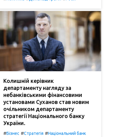
Колишній керівник
департаменту нагляду за
небанківськими фінансовими
установами Суханов став новим
очільником департаменту
стратегії Національного банку
України.
#
#
#
Бізнес
Стратегія
Національний банк