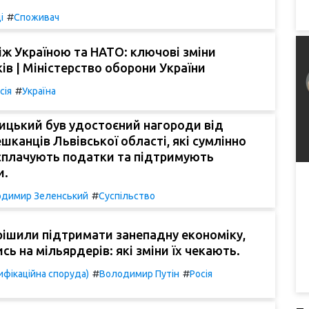
#
і
Споживач
іж Україною та НАТО: ключові зміни
ків | Міністерство оборони України
#
сія
Україна
ицький був удостоєний нагороди від
ешканців Львівської області, які сумлінно
сплачують податки та підтримують
и.
#
димир Зеленський
Суспільство
рішили підтримати занепадну економіку,
ь на мільярдерів: які зміни їх чекають.
#
#
фікаційна споруда)
Володимир Путін
Росія