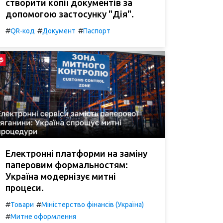
створити копії документів за
допомогою застосунку "Дія".
#
#
#
QR-код
Документ
Паспорт
Електронні платформи на заміну
паперовим формальностям:
Україна модернізує митні
процеси.
#
#
Товари
Міністерство фінансів (Україна)
#
Митне оформлення