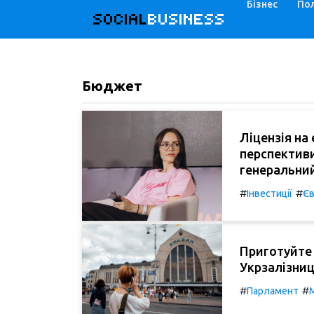
Бізнес
Пол
SOCIAL
BUSINESS
Бюджет
Ліцензія на
перспективи
генеральний
#
#
Інвестиції
Єв
Приготуйте 
Укрзалізниц
#
#
Парламент
М