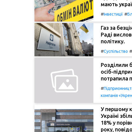
мають украї
#
#
Інвестиції
Бл
Газ за безці
Раді вислов
політику.
#
Суспільство
Розділили б
осіб-підпри
потрапила п
#
Підприємницт
компанія «Укре
У першому к
Україні збі
18% у порів
року, повід