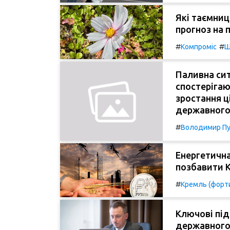
Які таємниц
прогноз на п
#
#
Компроміс
Ш
Паливна сит
спостерігаю
зростання ці
державного
#
Володимир Пу
Енергетична
позбавити К
#
Кремль (форти
Ключові пі
державного