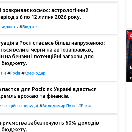
і розкриває космос: астрологічний
еріод з 6 по 12 липня 2026 року.
#
видкість
Бюджет
уація в Росії стає все більш напруженою:
ться великі черги на автозаправках,
н на бензин і потенційні загрози для
 бюджету.
#
#
тін
Росія
Краснодар
 пастка для Росії: як Україні вдасться
ремль врожаю та фінансів.
#
#
фікаційна споруда)
Володимир Путін
Росія
дприємства забезпечують 60% доходів
 бюджету.