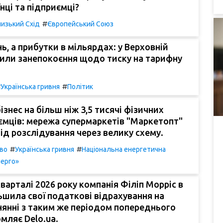
нці та підприємці?
#
изький Схід
Європейський Союз
нь, а прибутки в мільярдах: у Верховній
или занепокоєння щодо тиску на тарифну
#
#
Українська гривня
Політик
ізнес на більш ніж 3,5 тисячі фізичних
ємців: мережа супермаркетів "Маркетопт"
ід розслідування через велику схему.
#
#
во
Українська гривня
Національна енергетична
нерго»
варталі 2026 року компанія Філіп Морріс в
льшила свої податкові відрахування на
нянні з таким же періодом попереднього
омляє Delo.ua.