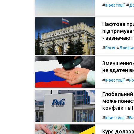
#
#
Інвестиції
Д
Нафтова при
підтримуват
- зазначают
#
#
Росія
Близьк
Зменшення о
не здатен в
#
#
Інвестиції
Ро
Глобальний 
може понест
конфлікт в І
#
#
Інвестиції
Бл
Курс долара 