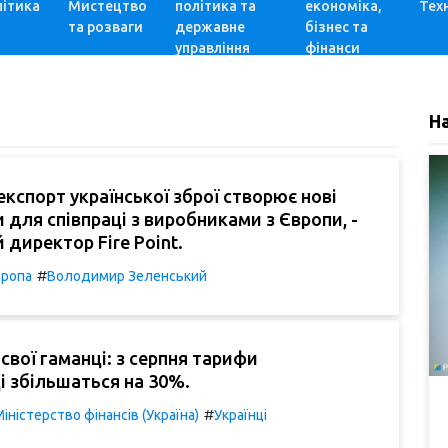
ітика
Мистецтво
політика та
економіка,
Техн
та розваги
державне
бізнес та
управління
фінанси
Н
 експорт української зброї створює нові
 для співпраці з виробниками з Європи, -
 директор Fire Point.
#
ропа
Володимир Зеленський
свої гаманці: з серпня тарифи
і збільшаться на 30%.
#
іністерство фінансів (Україна)
Українці