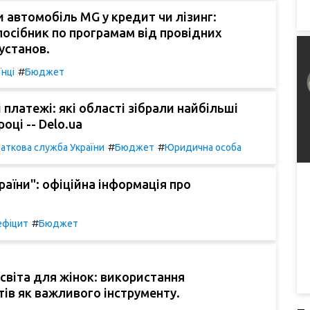
 автомобіль MG у кредит чи лізинг:
осібник по програмам від провідних
установ.
#
їнці
Бюджет
 платежі: які області зібрали найбільші
році -- Delo.ua
#
#
аткова служба України
Бюджет
Юридична особа
раїни": офіційна інформація про
#
ефіцит
Бюджет
світа для жінок: використання
ів як важливого інструменту.