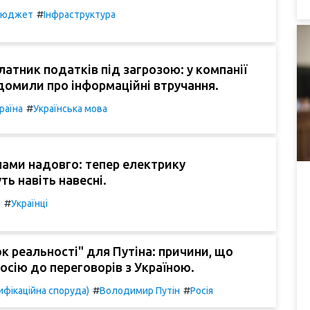
#
Бюджет
Інфраструктура
атник податків під загрозою: у компанії
домили про інформаційні втручання.
#
раїна
Українська мова
нами надовго: тепер електрику
ь навіть навесні.
#
а
Українці
к реальності" для Путіна: причини, що
осію до переговорів з Україною.
#
#
фікаційна споруда)
Володимир Путін
Росія