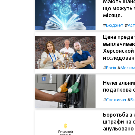
Мають шанси
що можуть 
місяця.
#
#
Бюджет
Аст
Цена предат
выплачиваю
Херсонской
исследован
#
#
Росія
Москв
Нелегальний
податкова с
#
#
Споживач
Fa
Боротьба з
штрафи на с
анульовано 