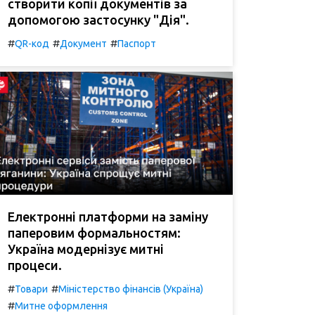
створити копії документів за
допомогою застосунку "Дія".
#
#
#
QR-код
Документ
Паспорт
Електронні платформи на заміну
паперовим формальностям:
Україна модернізує митні
процеси.
#
#
Товари
Міністерство фінансів (Україна)
#
Митне оформлення