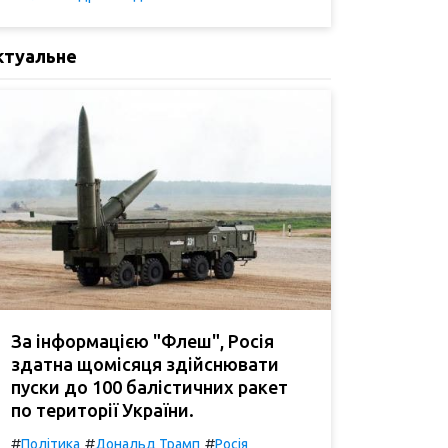
ктуальне
За інформацією "Флеш", Росія
здатна щомісяця здійснювати
пуски до 100 балістичних ракет
по території України.
#
#
#
Політика
Дональд Трамп
Росія