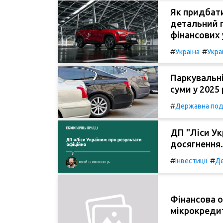
Як придбати
детальний п
фінансових 
#
#
Україна
Укра
Паркувальні
суми у 2025 
#
Державна под
ДП "Ліси Ук
досягнення.
#
#
Інвестиції
Д
Фінансова о
мікрокредит