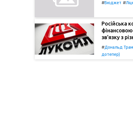
#
#
Бюджет
Ліц
Російська к
фінансовою
зв'язку з рі
#
Дональд Тра
дотепер)