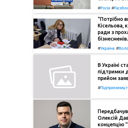
#
#
Росія
Facebo
"Потрібно в
Кісельова, 
ради з про
бізнесменів
#
#
Україна
Воло
В Україні с
підтримки д
прийом зая
#
Підприємницт
Передбачува
Олексій Дав
концепцію "