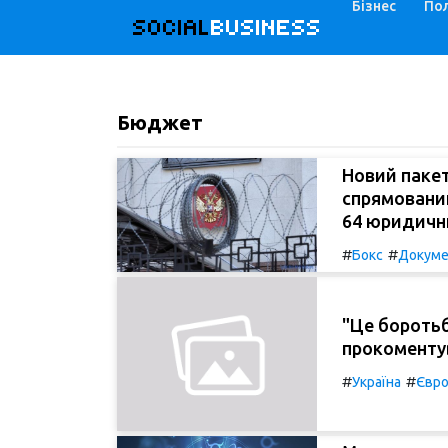
Бізнес
Пол
SOCIAL
BUSINESS
Бюджет
Новий пакет
спрямований
64 юридични
#
#
Бокс
Докум
"Це боротьб
прокоментув
#
#
Україна
Євро