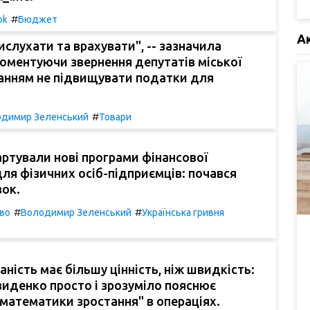
#
ok
Бюджет
А
ислухати та врахувати", -- зазначила
коментуючи звернення депутатів міської
ханням не підвищувати податки для
.
#
димир Зеленський
Товари
тартували нові програми фінансової
ля фізичних осіб-підприємців: почався
вок.
#
#
во
Володимир Зеленський
Українська гривня
ність має більшу цінність, ніж швидкість:
иденко просто і зрозуміло пояснює
математики зростання" в операціях.