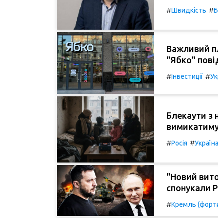
#
#
Швидкість
Важливий пл
"Ябко" пові
#
#
Інвестиції
Ук
Блекаути з 
вимикатимут
#
#
Росія
Україн
"Новий вито
спонукали Р
#
Кремль (форти