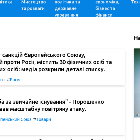
ітика
Мистецтво
політика та
економіка,
Техн
та розваги
державне
бізнес та
управління
фінанси
Н
 санкцій Європейського Союзу,
 проти Росії, містить 30 фізичних осіб та
х осіб: медіа розкрили деталі списку.
#
ент
Росія
а за звичайне існування" - Порошенко
ав масштабну повітряну атаку.
#
пейський Союз
Товари