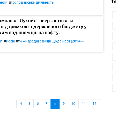
Т
#
ензія
Господарська діяльність
омпанія "Лукойл" звертається за
 підтримкою з державного бюджету у
зким падінням цін на нафту.
#
#
мп
Росія
Міжнародні санкції щодо Росії (2014—
4
5
6
7
8
9
10
11
12