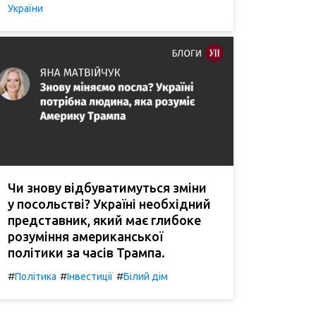
України
Чи знову відбуватимуться зміни
у посольстві? Україні необхідний
представник, який має глибоке
розуміння американської
політики за часів Трампа.
#
#
#
Політика
Інвестиції
Білий дім