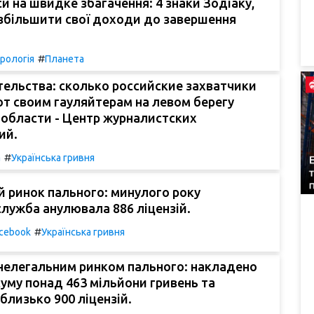
 на швидке збагачення: 4 знаки Зодіаку,
збільшити свої доходи до завершення
#
рологія
Планета
ельства: сколько российские захватчики
т своим гауляйтерам на левом берегу
 области - Центр журналистских
ий.
#
а
Українська гривня
 ринок пального: минулого року
лужба анулювала 886 ліцензій.
#
cebook
Українська гривня
 нелегальним ринком пального: накладено
уму понад 463 мільйони гривень та
близько 900 ліцензій.