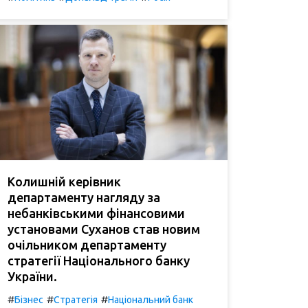
Колишній керівник
департаменту нагляду за
небанківськими фінансовими
установами Суханов став новим
очільником департаменту
стратегії Національного банку
України.
#
#
#
Бізнес
Стратегія
Національний банк