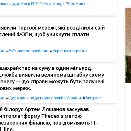
#
нкції щодо Росії (2014—дотепер)
Споживач
иявили торгові мережі, які розділили свій
исленні ФОПи, щоб уникнути сплати
#
#
во
Військовослужбовці
Українська гривня
ахрайство на суму в один мільярд.
служба виявила великомасштабну схему
ізнесу — до справи можуть бути залучені
гових мереж.
#
#
во
Державна податкова служба України
Бюджет
й білорус Артем Ляшанов заснував
риптоплатформу Thedex з метою
 незаконних фінансів, повідомляють IT-
_line.