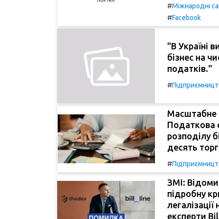
#
Міжнародні са
#
Facebook
"В Україні в
бізнес на ч
податків."
#
Підприємницт
Масштабне ш
Податкова 
розподілу б
десять тор
#
Підприємницт
ЗМІ: Відоми
підробну к
легалізації
експерти Bill