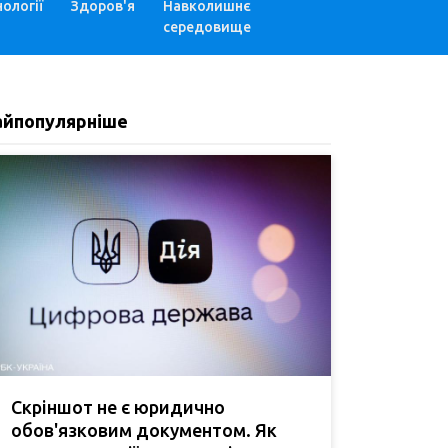
ології
Здоров'я
Навколишнє
середовище
айпопулярніше
Скріншот не є юридично
обов'язковим документом. Як