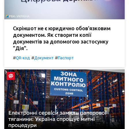
Скріншот не є юридично обов'язковим
документом. Як створити копії
документів за допомогою застосунку
"Дія".
#
#
#
QR-код
Документ
Паспорт