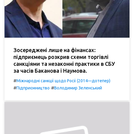
Зосереджені лише на фінансах:
підприємець розкрив схеми торгівлі
санкціями та незаконні практики в СБУ
за часів Баканова і Наумова.
#
Міжнародні санкції щодо Росії (2014—дотепер)
#
#
Підприємництво
Володимир Зеленський