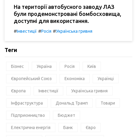
На території автобусного заводу ЛАЗ
були продемонстровані бомбосховища,
доступні для використання.
#
#
#
Інвестиції
Росія
Українська гривня
Теги
Бізнес
Україна
Росія
Київ
Європейський Союз
Економіка
Українці
Європа
Інвестиції
Українська гривня
Інфраструктура
Дональд Трамп
Товари
Підприємництво
Бюджет
Електрична енергія
Банк
Євро