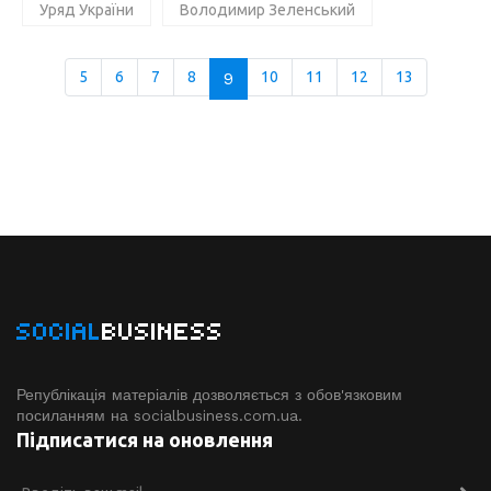
Уряд України
Володимир Зеленський
5
6
7
8
9
10
11
12
13
SOCIAL
BUSINESS
Републікація матеріалів дозволяється з обов'язковим
посиланням на socialbusiness.com.ua.
Підписатися на оновлення