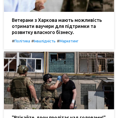
Ветерани з Харкова мають можливість
отримати ваучери для підтримки та
розвитку власного бізнесу.
#
#
#
Політика
Інвалідність
Маркетинг
"Втікайте, дрон пролітає над головами!"