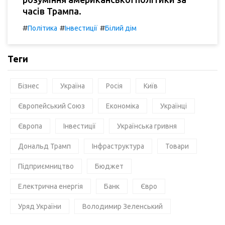
часів Трампа.
#
#
#
Політика
Інвестиції
Білий дім
Теги
Бізнес
Україна
Росія
Київ
Європейський Союз
Економіка
Українці
Європа
Інвестиції
Українська гривня
Дональд Трамп
Інфраструктура
Товари
Підприємництво
Бюджет
Електрична енергія
Банк
Євро
Уряд України
Володимир Зеленський