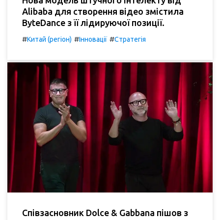
Alibaba для створення відео змістила
ByteDance з її лідируючої позиції.
#
#
#
Китай (регіон)
Інновації
Стратегія
Співзасновник Dolce & Gabbana пішов з