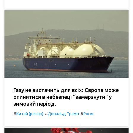
Газу не вистачить для всіх: Європа може
опинитися в небезпеці "замерзнути" у
зимовий період.
#
#
#
Китай (регіон)
Дональд Трамп
Росія