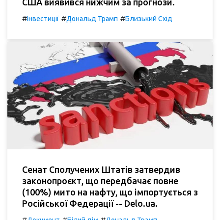
США виявився нижчим за прогнози.
#
#
#
Інвестиції
Дональд Трамп
Близький Схід
Сенат Сполучених Штатів затвердив
законопроєкт, що передбачає повне
(100%) мито на нафту, що імпортується з
Російської Федерації -- Delo.ua.
#
#
#