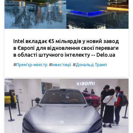
Intel вкладає €5 мільярдів у новий завод
в Європі для відновлення своєї переваги
в області штучного інтелекту -- Delo.ua
#
#
#
Прем'єр-міністр
Інвестиції
Дональд Трамп