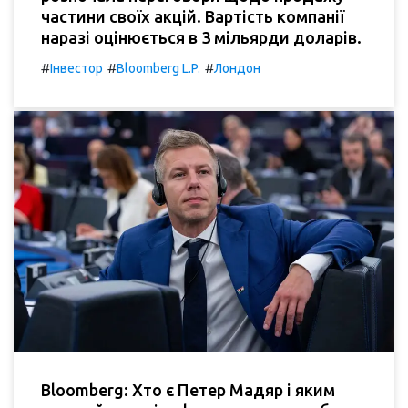
частини своїх акцій. Вартість компанії
наразі оцінюється в 3 мільярди доларів.
#
#
#
Інвестор
Bloomberg L.P.
Лондон
Bloomberg: Хто є Петер Мадяр і яким