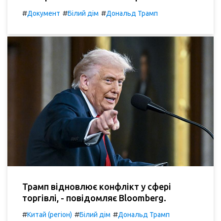
#
#
#
Документ
Білий дім
Дональд Трамп
Трамп відновлює конфлікт у сфері
торгівлі, - повідомляє Bloomberg.
#
#
#
Китай (регіон)
Білий дім
Дональд Трамп