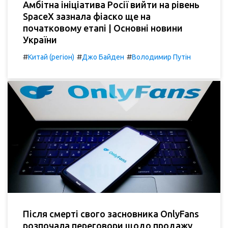
Амбітна ініціатива Росії вийти на рівень
SpaceX зазнала фіаско ще на
початковому етапі | Основні новини
України
#
#
#
Китай (регіон)
Джо Байден
Володимир Путін
Після смерті свого засновника OnlyFans
розпочала переговори щодо продажу