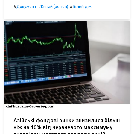
#
#
#
Документ
Китай (регіон)
Білий дім
Азійські фондові ринки знизилися більш
ніж на 10% від червневого максимуму
внаслідок масового продажу акцій