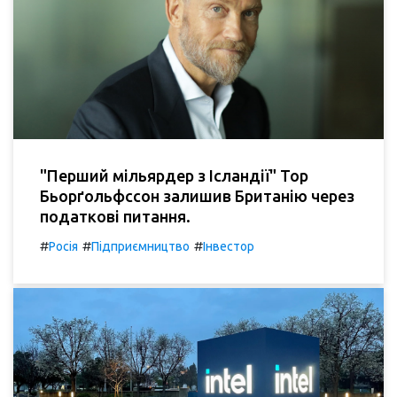
"Перший мільярдер з Ісландії" Тор
Бьорґольфссон залишив Британію через
податкові питання.
#
#
#
Росія
Підприємництво
Інвестор