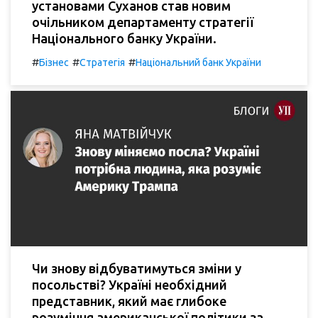
установами Суханов став новим
очільником департаменту стратегії
Національного банку України.
#
#
#
Бізнес
Стратегія
Національний банк України
Чи знову відбуватимуться зміни у
посольстві? Україні необхідний
представник, який має глибоке
розуміння американської політики за