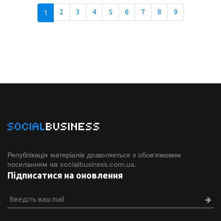
1
2
3
4
5
6
7
8
9
SOCIAL
BUSINESS
Републікація матеріалів дозволяється з обов'язковим
посиланням на socialbusiness.com.ua.
Підписатися на оновлення