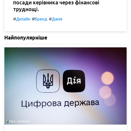
посади керівника через фінансові
труднощі.
#
#
#
Дизайн
Бренд
Данія
Найпопулярніше