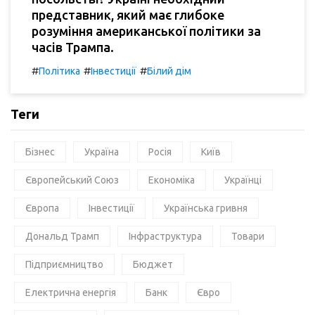
представник, який має глибоке
розуміння американської політики за
часів Трампа.
#
#
#
Політика
Інвестиції
Білий дім
Теги
Бізнес
Україна
Росія
Київ
Європейський Союз
Економіка
Українці
Європа
Інвестиції
Українська гривня
Дональд Трамп
Інфраструктура
Товари
Підприємництво
Бюджет
Електрична енергія
Банк
Євро