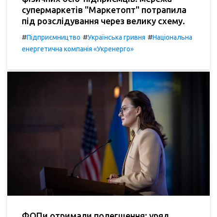
супермаркетів "Маркетопт" потрапила
під розслідування через велику схему.
#
#
#
Підприємництво
Українська гривня
Національна
енергетична компанія «Укренерго»
ФОПи отримали полегшення: уряд