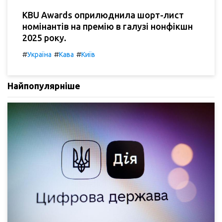
KBU Awards оприлюднила шорт-лист
номінантів на премію в галузі нонфікшн
2025 року.
#
#
#
Україна
Кава
Київ
Найпопулярніше