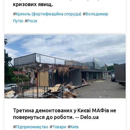
кризових явищ.
#
#
Кремль (фортифікаційна споруда)
Володимир
#
Путін
Росія
Третина демонтованих у Києві МАФів не
повернуться до роботи. -- Delo.ua
#
#
#
Підприємництво
Товари
Київ