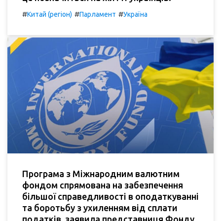
#
#
#
Китай (регіон)
Парламент
Україна
Програма з Міжнародним валютним
фондом спрямована на забезпечення
більшої справедливості в оподаткуванні
та боротьбу з ухиленням від сплати
податків, заявила представниця Фонду.