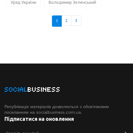
Уряд України
Володимир Зеленський
1
2
3
SOCIAL
BUSINESS
Републікація матеріалів дозволяється з обов'язковим
посиланням на socialbusiness.com.ua.
Підписатися на оновлення