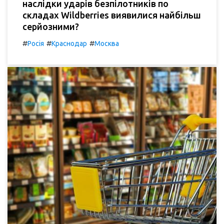
наслідки ударів безпілотників по
складах Wildberries виявилися найбільш
серйозними?
#
#
#
Росія
Краснодар
Москва