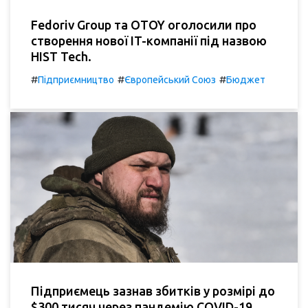
Fedoriv Group та OTOY оголосили про
створення нової IT-компанії під назвою
HIST Tech.
#
#
#
Підприємництво
Європейський Союз
Бюджет
Підприємець зазнав збитків у розмірі до
$300 тисяч через пандемію COVID-19,