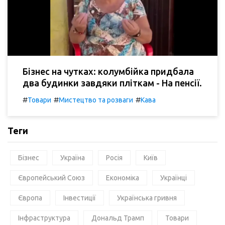
Бізнес на чутках: колумбійка придбала
два будинки завдяки пліткам - На пенсії.
#
#
#
Товари
Мистецтво та розваги
Кава
Теги
Бізнес
Україна
Росія
Київ
Європейський Союз
Економіка
Українці
Європа
Інвестиції
Українська гривня
Інфраструктура
Дональд Трамп
Товари