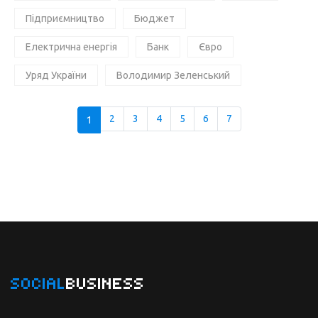
Підприємництво
Бюджет
Електрична енергія
Банк
Євро
Уряд України
Володимир Зеленський
1
2
3
4
5
6
7
SOCIAL
BUSINESS