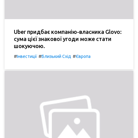
Uber придбає компанію-власника Glovo:
сума цієї знакової угоди може стати
шокуючою.
#
#
#
Інвестиції
Близький Схід
Європа