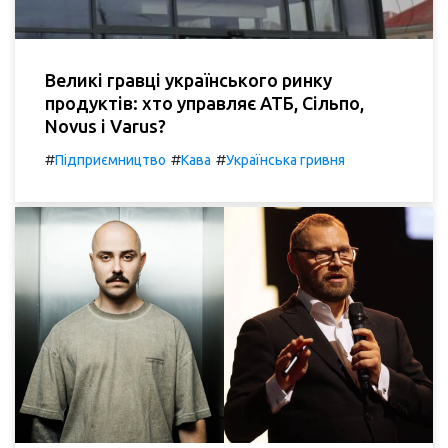
Великі гравці українського ринку
продуктів: хто управляє АТБ, Сільпо,
Novus і Varus?
#
#
#
Підприємництво
Кава
Українська гривня