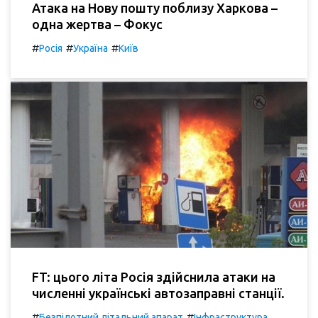
Атака на Нову пошту поблизу Харкова –
одна жертва – Фокус
#
#
#
Росія
Україна
Київ
FT: цього літа Росія здійснила атаки на
численні українські автозаправні станції.
#
#
Безпілотний літальний апарат
Інфраструктура