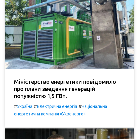
Міністерство енергетики повідомило
про плани зведення генерацій
потужністю 1,5 ГВт.
#
#
#
Україна
Електрична енергія
Національна
енергетична компанія «Укренерго»