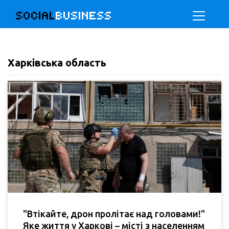
SOCIAL
BUSINESS
Харківська область
"Втікайте, дрон пролітає над головами!"
Яке життя у Харкові – місті з населенням