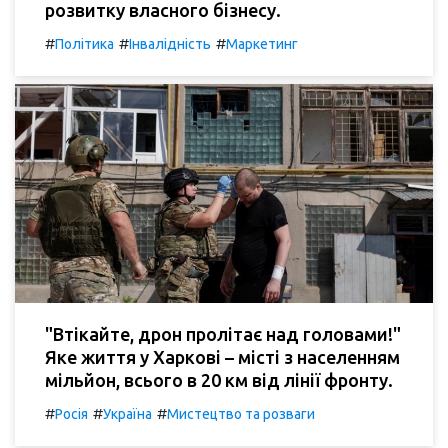
розвитку власного бізнесу.
#
#
#
Політика
Інвалідність
Маркетинг
"Втікайте, дрон пролітає над головами!"
Яке життя у Харкові – місті з населенням
мільйон, всього в 20 км від лінії фронту.
#
#
#
Росія
Україна
Мистецтво та розваги