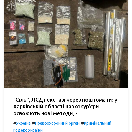
"Сіль", ЛСД і екстазі через поштомати: у
Харківській області наркокур'єри
освоюють нові методи, -
#
#
#
Україна
Правоохоронний орган
Кримінальний
кодекс України