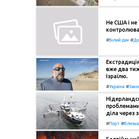
Не США і не 
контролюват
#
#
Білий дім
До
Екстрадиція
вже два тиж
Ізраїлю.
#
#
Україна
Зако
Нідерландс
проблемами,
діла через 
#
#
Порт
Близьк