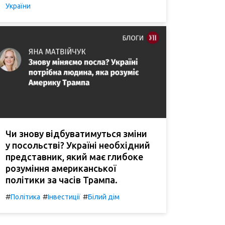
України
Чи знову відбуватимуться зміни
у посольстві? Україні необхідний
представник, який має глибоке
розуміння американської
політики за часів Трампа.
#
#
#
Політика
Інвестиції
Білий дім