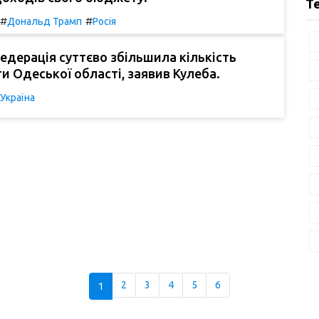
Т
#
#
Дональд Трамп
Росія
едерація суттєво збільшила кількість
ти Одеської області, заявив Кулеба.
Україна
1
2
3
4
5
6