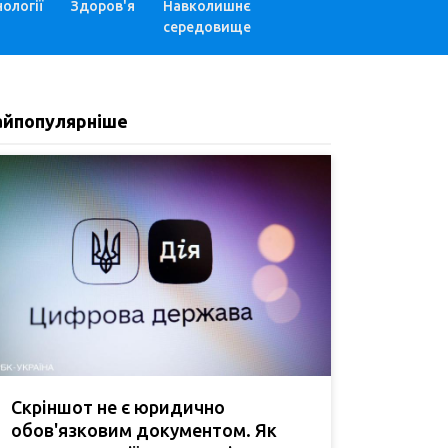
ології
Здоров'я
Навколишнє
середовище
айпопулярніше
Скріншот не є юридично
обов'язковим документом. Як