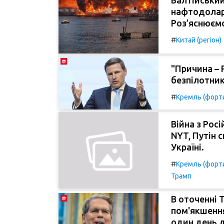
Балтійський
нафтодолара
Роз’яснюємо
#
Китай (регіон)
"Причина – Р
безпілотники
#
Кремль (форти
Війна з Рос
NYT, Путін с
Україні.
#
Кремль (форти
Трамп
В оточенні 
пом'якшенн
один день 