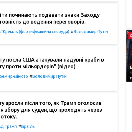
літи починають подавати знаки Заходу
товність до ведення переговорів.
#
#
Кремль (фортифікаційна споруда)
Володимир Путін
хту посла США атакували надувні краби в
ту проти мільярдерів" (відео)
#
рем'єр-міністр
Володимир Путін
ту зросли після того, як Трамп оголосив
я збору для суден, що проходять через
ротоку.
#
ьд Трамп
Ізраїль