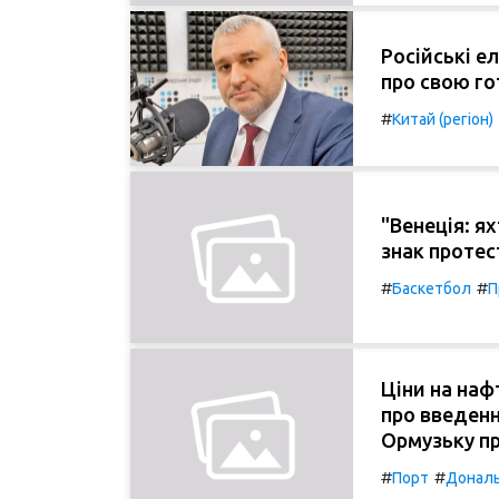
Російські е
про свою го
#
Китай (регіон)
"Венеція: я
знак протес
#
#
Баскетбол
П
Ціни на наф
про введенн
Ормузьку п
#
#
Порт
Донал