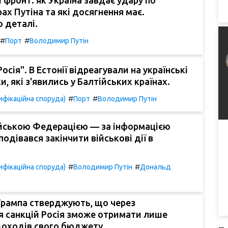
 фронт: як Україна завдає удару по
х Путіна та які досягнення має.
 деталі.
#
#
Порт
Володимир Путін
осія". В Естонії відреагували на українські
, які з'явились у Балтійських країнах.
#
#
фікаційна споруда)
Порт
Володимир Путін
ійською Федерацією — за інформацією
подівався закінчити військові дії в
#
#
фікаційна споруда)
Володимир Путін
Дональд
Трампа стверджують, що через
я санкцій Росія зможе отримати лише
доходів свого бюджету.