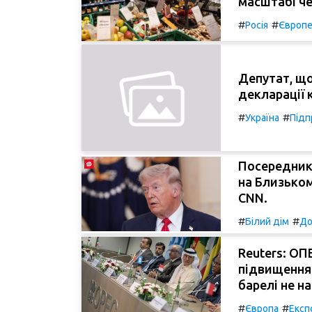
масштабі че
#
#
Росія
Європе
Депутат, що
декларації 
#
#
Україна
Підп
Посередник
на Близьком
CNN.
#
#
Білий дім
До
Reuters: ОП
підвищення 
барелі не н
#
#
Європа
Експ