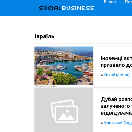
Бізнес
Пол
SOCIAL
BUSINESS
Ізраїль
Іноземці ак
призвело до
#
Китай (регіон)
Дубай розп
залученого 
відвідувачі
#
Близький Схід