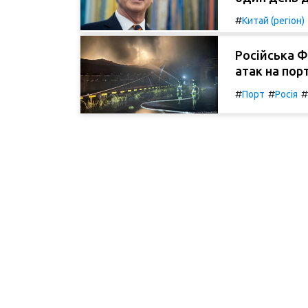
#
Китай (регіон)
Російська Ф
атак на пор
#
#
#
Порт
Росія