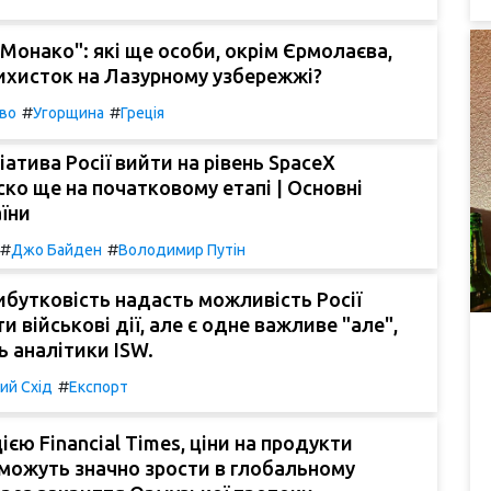
Монако": які ще особи, окрім Єрмолаєва,
ихисток на Лазурному узбережжі?
#
#
во
Угорщина
Греція
іатива Росії вийти на рівень SpaceX
ско ще на початковому етапі | Основні
їни
#
#
Джо Байден
Володимир Путін
бутковість надасть можливість Росії
и військові дії, але є одне важливе "але",
ь аналітики ISW.
#
ий Схід
Експорт
ією Financial Times, ціни на продукти
можуть значно зрости в глобальному