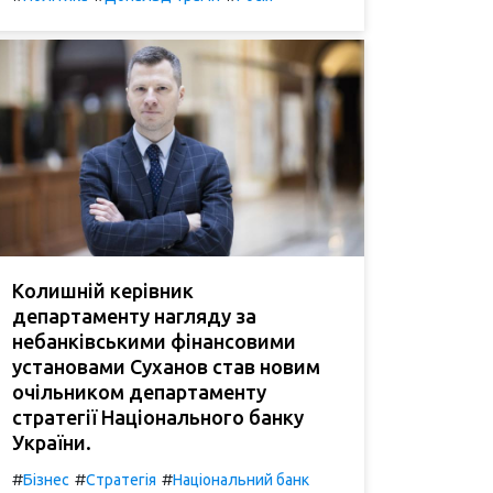
Колишній керівник
департаменту нагляду за
небанківськими фінансовими
установами Суханов став новим
очільником департаменту
стратегії Національного банку
України.
#
#
#
Бізнес
Стратегія
Національний банк