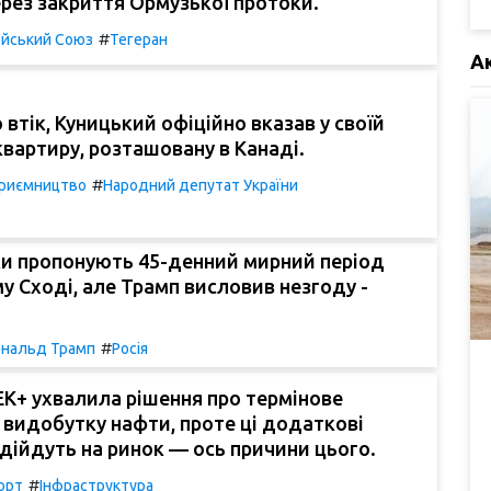
рез закриття Ормузької протоки.
#
йський Союз
Тегеран
А
 втік, Куницький офіційно вказав у своїй
квартиру, розташовану в Канаді.
#
риємництво
Народний депутат України
и пропонують 45-денний мирний період
у Сході, але Трамп висловив незгоду -
#
нальд Трамп
Росія
ЕК+ ухвалила рішення про термінове
видобутку нафти, проте ці додаткові
адійдуть на ринок — ось причини цього.
#
орт
Інфраструктура