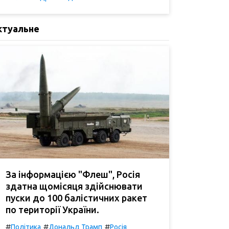
ктуальне
За інформацією "Флеш", Росія
здатна щомісяця здійснювати
пуски до 100 балістичних ракет
по території України.
#
#
#
Політика
Дональд Трамп
Росія