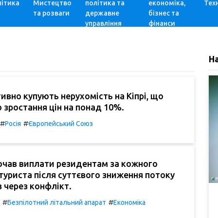
ітика
Мистецтво
політика та
економіка,
Техн
та розваги
державне
бізнес та
управління
фінанси
Н
тивно купують нерухомість на Кіпрі, що
 зростання цін на понад 10%.
#
#
Росія
Європейський Союз
очав виплати резидентам за кожного
туриста після суттєвого зниження потоку
в через конфлікт.
#
#
Безпілотний літальний апарат
Економіка