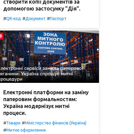
створити копії документів за
допомогою застосунку "Дія".
#
#
#
QR-код
Документ
Паспорт
Електронні платформи на заміну
паперовим формальностям:
Україна модернізує митні
процеси.
#
#
Товари
Міністерство фінансів (Україна)
#
Митне оформлення