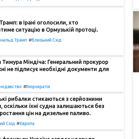
Трамп: в Ірані оголосили, хто
име ситуацію в Ормузькій протоці.
#
нальд Трамп
Близький Схід
 Тимура Міндіча: Генеральний прокурор
ні не підписує необхідні документи для
#
нодавство
Бюрократія
ькі рибалки стикаються з серйозними
 оскільки їхні судна залишаються без
зростання цін на дизельне паливо.
#
ий Схід
Європа