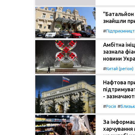
"Батальйон 
знайшли пр
#
Підприємницт
Амбітна ініц
зазнала фіа
новини Укра
#
Китай (регіон)
Нафтова при
підтримуват
- зазначают
#
#
Росія
Близьк
За інформац
харчування 