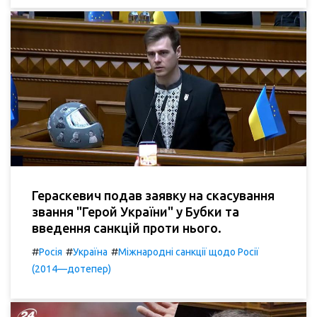
Гераскевич подав заявку на скасування
звання "Герой України" у Бубки та
введення санкцій проти нього.
#
#
#
Росія
Україна
Міжнародні санкції щодо Росії
(2014—дотепер)