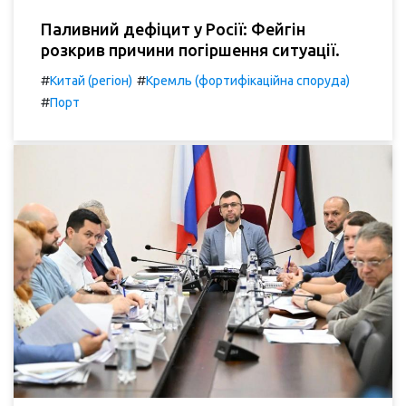
Паливний дефіцит у Росії: Фейгін
розкрив причини погіршення ситуації.
#
#
Китай (регіон)
Кремль (фортифікаційна споруда)
#
Порт