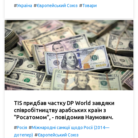
#
#
#
Україна
Європейський Союз
Товари
TIS придбав частку DP World завдяки
співробітництву арабських країн з
"Росатомом", - повідомив Наумович.
#
#
Росія
Міжнародні санкції щодо Росії (2014—
#
дотепер)
Європейський Союз