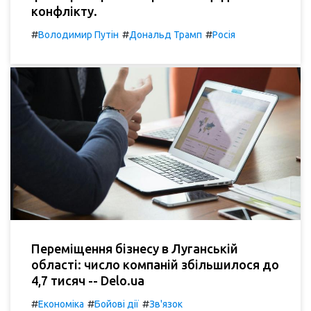
конфлікту.
#
#
#
Володимир Путін
Дональд Трамп
Росія
Переміщення бізнесу в Луганській
області: число компаній збільшилося до
4,7 тисяч -- Delo.ua
#
#
#
Економіка
Бойові дії
Зв'язок