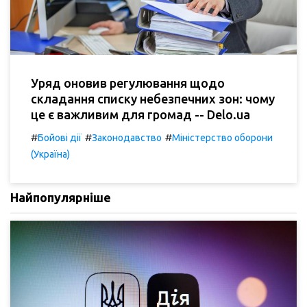
Уряд оновив регулювання щодо
складання списку небезпечних зон: чому
це є важливим для громад -- Delo.ua
#
#
#
Бойові дії
Законодавство
Міністерство оборони
(Україна)
Найпопулярніше