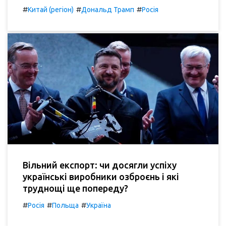
#
#
#
Китай (регіон)
Дональд Трамп
Росія
Вільний експорт: чи досягли успіху
українські виробники озброєнь і які
труднощі ще попереду?
#
#
#
Росія
Польща
Україна