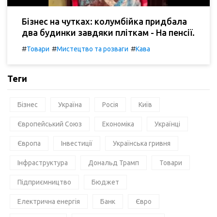
Бізнес на чутках: колумбійка придбала
два будинки завдяки пліткам - На пенсії.
#
#
#
Товари
Мистецтво та розваги
Кава
Теги
Бізнес
Україна
Росія
Київ
Європейський Союз
Економіка
Українці
Європа
Інвестиції
Українська гривня
Інфраструктура
Дональд Трамп
Товари
Підприємництво
Бюджет
Електрична енергія
Банк
Євро