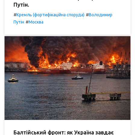
Путін.
#
#
Кремль (фортифікаційна споруда)
Володимир
#
Путін
Москва
Балтійський фронт: як Україна завдає