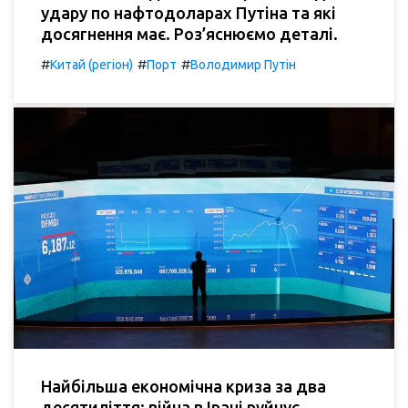
удару по нафтодоларах Путіна та які
досягнення має. Роз’яснюємо деталі.
#
#
#
Китай (регіон)
Порт
Володимир Путін
Найбільша економічна криза за два
десятиліття: війна в Ірані руйнує