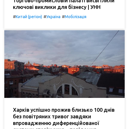
Торгово-промисловій палаті висвітлили
ключові виклики для бізнесу | УНН
#
#
#
Китай (регіон)
Україна
Мобілізація
Харків успішно прожив близько 100 днів
без повітряних тривог завдяки
впровадженню диференційованої