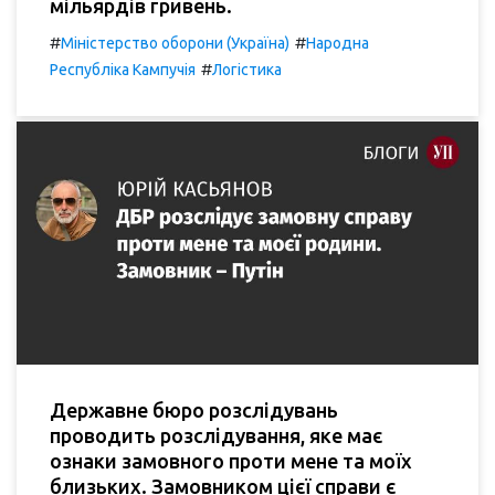
мільярдів гривень.
#
#
Міністерство оборони (Україна)
Народна
#
Республіка Кампучія
Логістика
Державне бюро розслідувань
проводить розслідування, яке має
ознаки замовного проти мене та моїх
близьких. Замовником цієї справи є