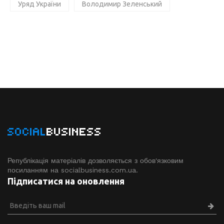
Уряд України
Володимир Зеленський
SOCIAL
BUSINESS
Републікація матеріалів дозволяється з обов'язковим
посиланням на socialbusiness.com.ua.
Підписатися на оновлення