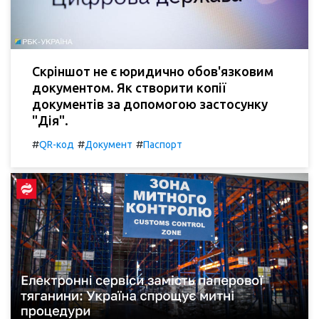
Скріншот не є юридично обов'язковим
документом. Як створити копії
документів за допомогою застосунку
"Дія".
#
#
#
QR-код
Документ
Паспорт