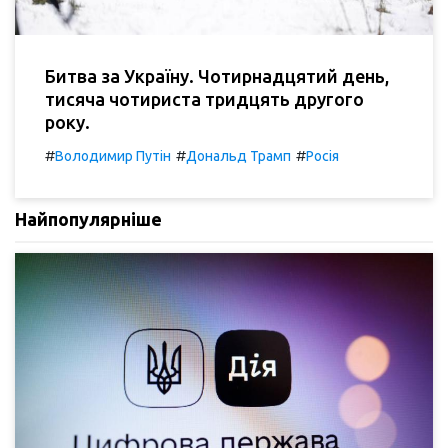
Битва за Україну. Чотирнадцятий день,
тисяча чотириста тридцять другого
року.
#
#
#
Володимир Путін
Дональд Трамп
Росія
Найпопулярніше