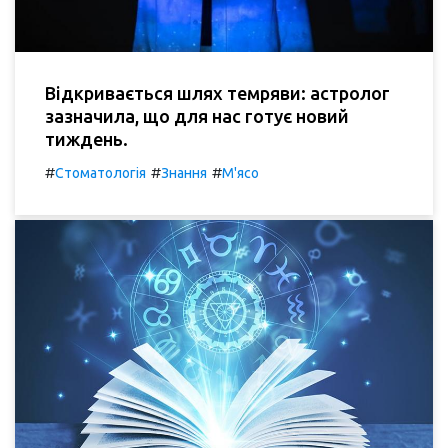
Відкривається шлях темряви: астролог
зазначила, що для нас готує новий
тиждень.
#
#
#
Стоматологія
Знання
М'ясо