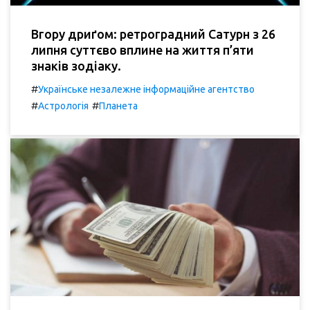
Вгору дриґом: ретроградний Сатурн з 26
липня суттєво вплине на життя п’яти
знаків зодіаку.
#
Українське незалежне інформаційне агентство
#
#
Астрологія
Планета