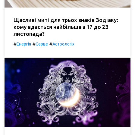
Щасливі миті для трьох знаків Зодіаку:
кому вдасться найбільше з 17 до 23
листопада?
#
#
#
Енергія
Серце
Астрологія