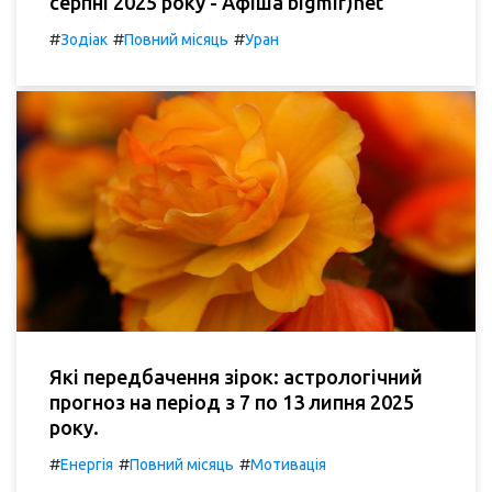
серпні 2025 року - Афіша bigmir)net
#
#
#
Зодіак
Повний місяць
Уран
Які передбачення зірок: астрологічний
прогноз на період з 7 по 13 липня 2025
року.
#
#
#
Енергія
Повний місяць
Мотивація