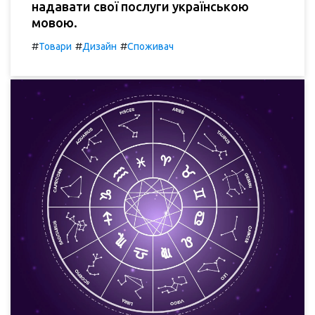
надавати свої послуги українською
мовою.
#
#
#
Товари
Дизайн
Споживач