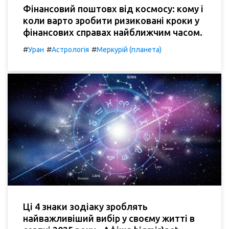
Фінансовий поштовх від космосу: кому і
коли варто зробити ризиковані кроки у
фінансових справах найближчим часом.
#
#
#
Уран
Астрологія
Меркурій (планета)
Ці 4 знаки зодіаку зроблять
найважливіший вибір у своєму житті в