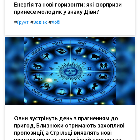
Енергія та нові горизонти: які сюрпризи
принесе молодик у знаку Діви?
#
#
#
Ґрунт
Зодіак
Хобі
Овни зустрінуть день з прагненням до
пригод, Близнюки отримають захопливі
пропозиції, а Стрільці виявлять нові
перспективи: астрологічний прогноз на