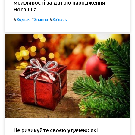
можливості за датою народження -
Hochu.ua
#
#
#
Зодіак
Знання
Зв'язок
Не ризикуйте своєю удачею: які