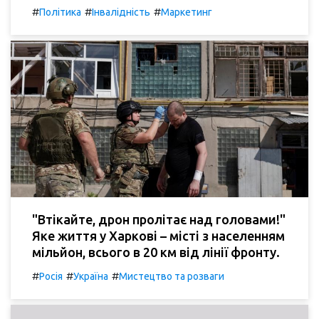
#
#
#
Політика
Інвалідність
Маркетинг
"Втікайте, дрон пролітає над головами!"
Яке життя у Харкові – місті з населенням
мільйон, всього в 20 км від лінії фронту.
#
#
#
Росія
Україна
Мистецтво та розваги