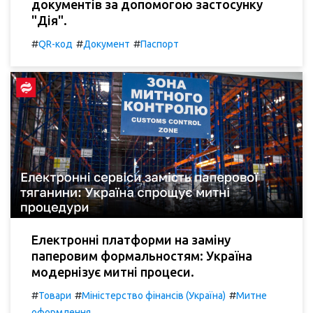
документів за допомогою застосунку
"Дія".
#
#
#
QR-код
Документ
Паспорт
Електронні платформи на заміну
паперовим формальностям: Україна
модернізує митні процеси.
#
#
#
Товари
Міністерство фінансів (Україна)
Митне
оформлення