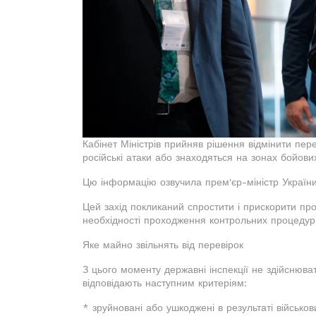
Кабінет Міністрів прийняв рішення відмінити пер
російські атаки або знаходяться на зонах бойови
Цю інформацію озвучила прем'єр-міністр Україн
Цей захід покликаний спростити і прискорити пр
необхідності проходження контрольних процедур
Яке майно звільнять від перевірок
З цього моменту державні інспекції не здійснюва
відповідають наступним критеріям:
* зруйновані або ушкоджені в результаті військов