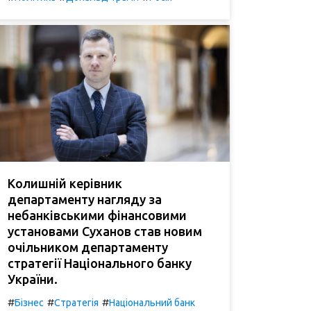
Колишній керівник
департаменту нагляду за
небанківськими фінансовими
установами Суханов став новим
очільником департаменту
стратегії Національного банку
України.
#
#
#
Бізнес
Стратегія
Національний банк