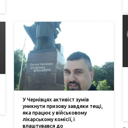
У Чернівцях активіст зумів
уникнути призову завдяки тещі,
яка працює у військовому
лікарському комісії, і
влаштувався до