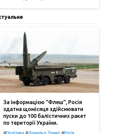
ктуальне
За інформацією "Флеш", Росія
здатна щомісяця здійснювати
пуски до 100 балістичних ракет
по території України.
#
#
#
Політика
Дональд Трамп
Росія