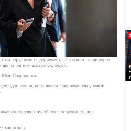
евірки нерухомості підприємств, які зазнали шкоди через
х дій чи під тимчасовою окупацією.
и Юлія Свириденко.
оцес відновлення, дозволяючи підприємствам уникати
.
тимуться стосовно тих обʼєктів нерухомості, що
их конфліктів;