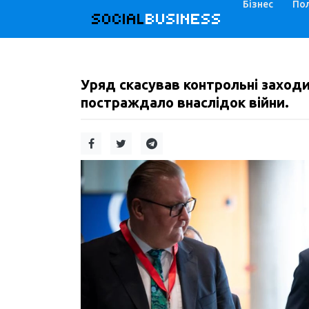
Бізнес
Пол
SOCIAL
BUSINESS
Уряд скасував контрольні заходи
постраждало внаслідок війни.