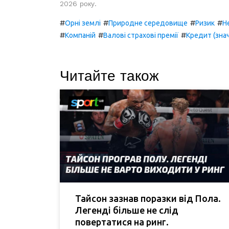
2026 року.
#
#
#
#
Орні землі
Природне середовище
Ризик
Н
#
#
#
Компаній
Валові страхові премії
Кредит (зна
Читайте також
Тайсон зазнав поразки від Пола.
Легенді більше не слід
повертатися на ринг.