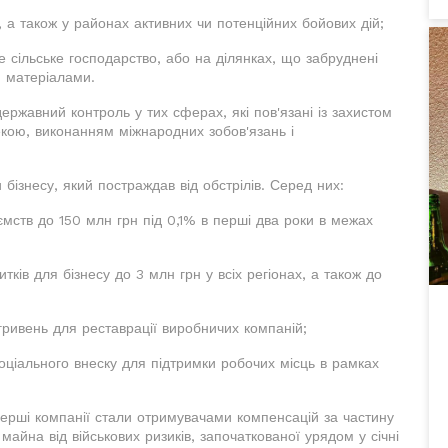
 а також у районах активних чи потенційних бойових дій;
 сільське господарство, або на ділянках, що забруднені
 матеріалами.
ержавний контроль у тих сферах, які пов'язані із захистом
ою, виконанням міжнародних зобов'язань і
бізнесу, який постраждав від обстрілів. Серед них:
мств до 150 млн грн під 0,1% в перші два роки в межах
ків для бізнесу до 3 млн грн у всіх регіонах, а також до
 гривень для реставрації виробничих компаній;
оціального внеску для підтримки робочих місць в рамках
перші компанії стали отримувачами компенсацій за частину
айна від військових ризиків, започаткованої урядом у січні