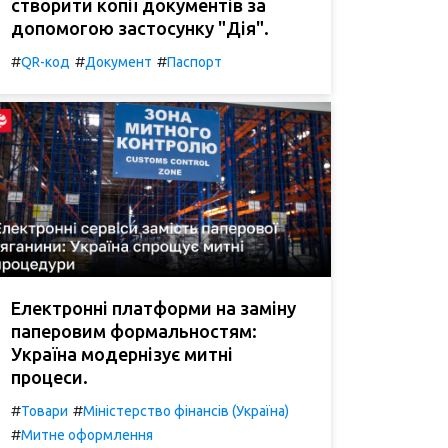
створити копії документів за
допомогою застосунку "Дія".
#
#
#
QR-код
Документ
Паспорт
Електронні платформи на заміну
паперовим формальностям:
Україна модернізує митні
процеси.
#
#
Товари
Міністерство фінансів (Україна)
#
Митне оформлення