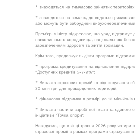
* знаходяться на тимчасово зайнятих територіях,
* знаходяться на землях, де ведеться ризиковане
або можуть бути забруднені вибухонебезпечними
Прем'єр-міністр підкреслює, що уряд підтримує д
навколишнього середовища, національною безпек
забезпеченням здоров'я та життя громадян.
Крім того, продовжують діяти програми підтримки 
* програма кредитування на відновлення підприє
"Доступних кредитів 5-7-9%";
* Виплата страхових премій та відшкодування збит
30 млн грн для прикордонних територій;
* фінансова підтримка в розмірі до 16 мільйонів
* Виплата частини заробітної плати та єдиного с
ініціативи "Точка опори".
Нагадуємо, що в кінці травня 2026 року чотири 
страхової премії в рамках програми страхування м