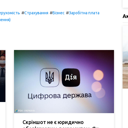
#
#
#
ерухомість
Страхування
Бізнес
Заробітна плата
А
чення)
Скріншот не є юридично