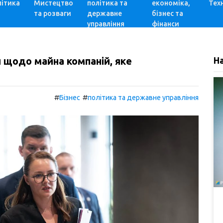
ітика
Мистецтво
політика та
економіка,
Техн
та розваги
державне
бізнес та
управління
фінанси
 щодо майна компаній, яке
Н
#
#
Бізнес
політика та державне управління