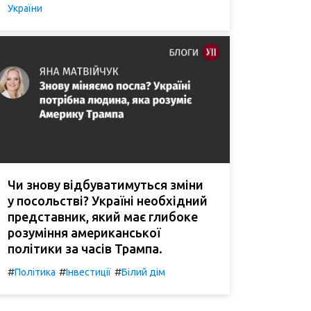
України
Чи знову відбуватимуться зміни
у посольстві? Україні необхідний
представник, який має глибоке
розуміння американської
політики за часів Трампа.
#
#
#
Політика
Інвестиції
Білий дім