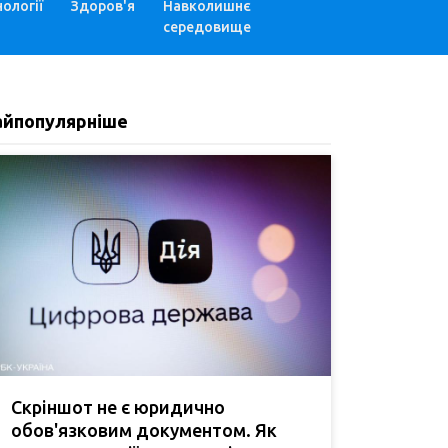
ології
Здоров'я
Навколишнє
середовище
айпопулярніше
Скріншот не є юридично
обов'язковим документом. Як