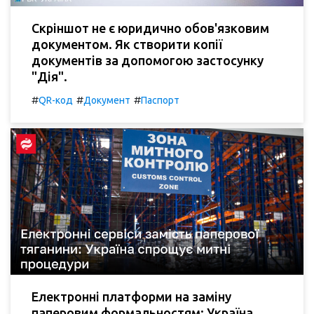
Скріншот не є юридично обов'язковим
документом. Як створити копії
документів за допомогою застосунку
"Дія".
#
#
#
QR-код
Документ
Паспорт
Електронні платформи на заміну
паперовим формальностям: Україна