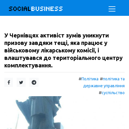
SOCIAL
BUSINESS
У Чернівцях активіст зумів уникнути
призову завдяки тещі, яка працює у
військовому лікарському комісії, і
влаштувався до територіального центру
комплектування.
#
#
Політика
політика та
державне управління
#
суспільство