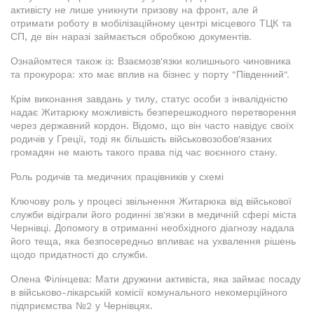
активісту не лише уникнути призову на фронт, але й
отримати роботу в мобілізаційному центрі місцевого ТЦК та
СП, де він наразі займається обробкою документів.
Ознайомтеся також із: Взаємозв'язки колишнього чиновника
та прокурора: хто має вплив на бізнес у порту "Південний".
Крім виконання завдань у тилу, статус особи з інвалідністю
надає Житарюку можливість безперешкодного перетворення
через державний кордон. Відомо, що він часто навідує своїх
родичів у Греції, тоді як більшість військовозобов'язаних
громадян не мають такого права під час воєнного стану.
Роль родичів та медичних працівників у схемі
Ключову роль у процесі звільнення Житарюка від військової
служби відіграли його родинні зв'язки в медичній сфері міста
Чернівці. Допомогу в отриманні необхідного діагнозу надала
його теща, яка безпосередньо впливає на ухвалення рішень
щодо придатності до служби.
Олена Філінцева: Мати дружини активіста, яка займає посаду
в військово-лікарській комісії комунального некомерційного
підприємства №2 у Чернівцях.