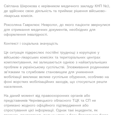
Світлана Широкова є керівником медичного закладу КНП №2,
де здійснює свою діяльність та приймає рішення військово-
лікарська комісія.
Роксоляна Гаврилюк: Невролог, до якого пацієнти звернулися
для отримання медичних документів, необхідних для
оформлення інвалідності.
Контекст і соціальна значущість
Ця ситуація підкреслює постійні труднощі з корупцією у
військово-лікарських комісіях та територіальних центрах
комплектування, які залишаються однією з найактуальніших
проблем в українському суспільстві. Зловживання родинними
зв’язками та службовим становищем для уникнення
мобілізації викликає велике суспільне обурення, особливо на
фоні жорстких мобілізаційних заходів, що стосуються решти
населення.
На даний момент від правоохоронних органів або
представників Чернівецького обласного ТЦК та СП не
отримано жодного офіційного підтвердження або
спростування цієї інформації. Однак такі інциденти, як