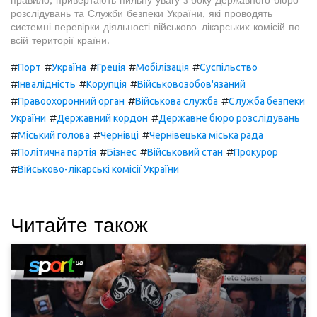
правило, привертають пильну увагу з боку Державного бюро
розслідувань та Служби безпеки України, які проводять
системні перевірки діяльності військово-лікарських комісій по
всій території країни.
#
#
#
#
#
Порт
Україна
Греція
Мобілізація
Суспільство
#
#
#
Інвалідність
Корупція
Військовозобов'язаний
#
#
#
Правоохоронний орган
Військова служба
Служба безпеки
#
#
України
Державний кордон
Державне бюро розслідувань
#
#
#
Міський голова
Чернівці
Чернівецька міська рада
#
#
#
#
Політична партія
Бізнес
Військовий стан
Прокурор
#
Військово-лікарські комісії України
Читайте також