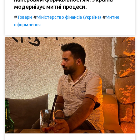
модернізує митні процеси.
#
#
#
Товари
Міністерство фінансів (Україна)
Митне
оформлення