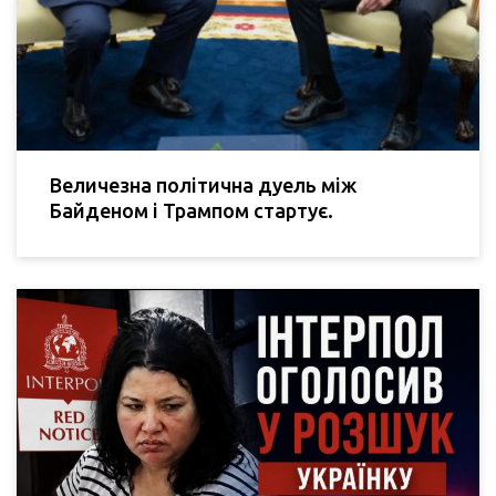
Величезна політична дуель між
Байденом і Трампом стартує.