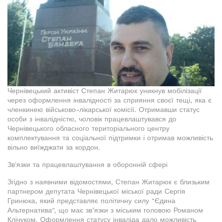
Чернівецький активіст Степан Житарюк уникнув мобілізації
через оформлення інвалідності за сприяння своєї тещі, яка є
членкинею військово-лікарської комісії. Отримавши статус
особи з інвалідністю, чоловік працевлаштувався до
Чернівецького обласного територіального центру
комплектування та соціальної підтримки і отримав можливість
вільно виїжджати за кордон.
Зв'язки та працевлаштування в оборонній сфері
Згідно з наявними відомостями, Степан Житарюк є близьким
партнером депутата Чернівецької міської ради Сергія
Гринюка, який представляє політичну силу "Єдина
Альтернатива", що має зв’язки з міським головою Романом
Клічуком. Оформлення статусу інваліда дало можливість