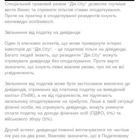
Спеціальний правовий режим "Дія.City" дозволяє гнучкіше
вести бізнес та отримати пільгові ставки оподаткування.
Проте на практиці в оподаткуванні резидентів існують
неочевидні особливості.
Звільнення від податку на дивіденди
Один із ключових аспектів, що може привернути інтерес
інвесторів до "Дія.City", - це податкові пільги на дивіденди.
Багато людей знають, що резиденти "Дія.City" можуть
отримувати дивіденди без оподаткування. Проте варто
зазначити, що існують певні важливі умови, про які не всі
усвідомлюють.
Звільнення від податків може бути застосоване виключно до
дивідендів, отриманих від платника податку на виведений
капітал (ПнВК), а не від підприємств, які підлягають
загальному оподаткуванню на прибуток. Лише в такій ситуації
фізичні особи, які отримують дивіденди, можуть уникнути
сплати податку на доходи фізичних осіб (ПДФО, 5%) та
військового збору (5%).
Другий аспект: дивіденди повинні виплачуватися не частіше
ніж раз на два роки. Важливо зазначити, що в Податковому