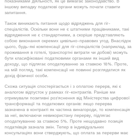
показниками діяльності, як це вимагає законодавство. В
іншому випадку податкові органи можуть почати ставити
запитання.
Також виникають питання щодо відряджень для гіг-
спеціалістів. Оскільки вони не є штатними працівниками, такі
відрядження не є стандартними, а скоріше представляють
собою виконання окремих цивільно-правових угод. Внаслідок
цього, будь-які компенсації для гіг-спеціалістів (наприклад, за
проживання в готелі, транспортні витрати чи добові) можуть
бути класифіковані податковими органами як інший вид
доходу, що підлягає оподаткуванню за ставкою 18%. Проте,
на мій погляд, такі компенсації не повинні розглядатися як
дохід фізичної особи.
Схожа ситуація спостерігається і з оплатою перерв, які є
аналогом відпусток у рамках гіг-контрактів. Раніше ми
отримували позитивні роз'яснення від Міністерства цифрової
трансформації та податкових органів: якщо перерва
зазначена в контракті як частина винагороди, то компенсація
за неї, включаючи невикористану перерву, підлягає
оподаткуванню за ставкою 5%. Проте нещодавно позиція
податківців зазнала змін. Тепер в індивідуальних
консультаціях вони стверджують, що оплата за перерви має