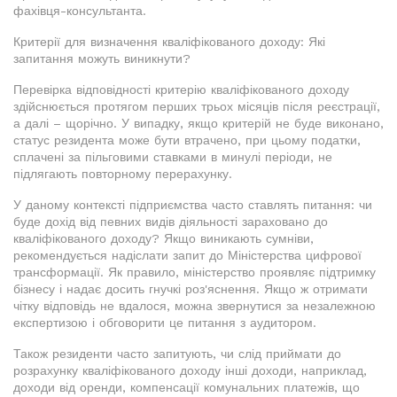
фахівця-консультанта.
Критерії для визначення кваліфікованого доходу: Які
запитання можуть виникнути?
Перевірка відповідності критерію кваліфікованого доходу
здійснюється протягом перших трьох місяців після реєстрації,
а далі – щорічно. У випадку, якщо критерій не буде виконано,
статус резидента може бути втрачено, при цьому податки,
сплачені за пільговими ставками в минулі періоди, не
підлягають повторному перерахунку.
У даному контексті підприємства часто ставлять питання: чи
буде дохід від певних видів діяльності зараховано до
кваліфікованого доходу? Якщо виникають сумніви,
рекомендується надіслати запит до Міністерства цифрової
трансформації. Як правило, міністерство проявляє підтримку
бізнесу і надає досить гнучкі роз'яснення. Якщо ж отримати
чітку відповідь не вдалося, можна звернутися за незалежною
експертизою і обговорити це питання з аудитором.
Також резиденти часто запитують, чи слід приймати до
розрахунку кваліфікованого доходу інші доходи, наприклад,
доходи від оренди, компенсації комунальних платежів, що