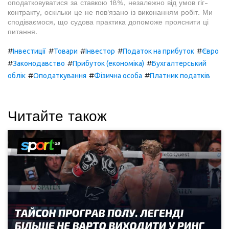
оподатковуватися за ставкою 18%, незалежно від умов гіг-
контракту, оскільки це не пов'язано із виконанням робіт. Ми
сподіваємося, що судова практика допоможе прояснити ці
питання.
#
#
#
#
#
Інвестиції
Товари
Інвестор
Податок на прибуток
Євро
#
#
#
Законодавство
Прибуток (економіка)
Бухгалтерський
#
#
#
облік
Оподаткування
Фізична особа
Платник податків
Читайте також