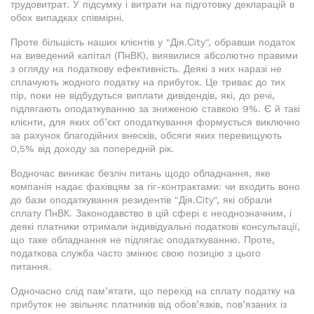
трудовитрат. У підсумку і витрати на підготовку декларацій в
обох випадках співмірні.
Проте більшість наших клієнтів у "Дія.Сity", обравши податок
на виведений капітал (ПнВК), виявилися абсолютно правими
з огляду на податкову ефективність. Деякі з них наразі не
сплачують жодного податку на прибуток. Це триває до тих
пір, поки не відбудуться виплати дивідендів, які, до речі,
підлягають оподаткуванню за зниженою ставкою 9%. Є й такі
клієнти, для яких об’єкт оподаткування формується виключно
за рахунок благодійних внесків, обсяги яких перевищують
0,5% від доходу за попередній рік.
Водночас виникає безліч питань щодо обладнання, яке
компанія надає фахівцям за гіг-контрактами: чи входить воно
до бази оподаткування резидентів "Дія.Сity", які обрали
сплату ПнВК. Законодавство в цій сфері є неоднозначним, і
деякі платники отримали індивідуальні податкові консультації,
що таке обладнання не підлягає оподаткуванню. Проте,
податкова служба часто змінює свою позицію з цього
питання.
Одночасно слід пам’ятати, що перехід на сплату податку на
прибуток не звільняє платників від обов’язків, пов’язаних із