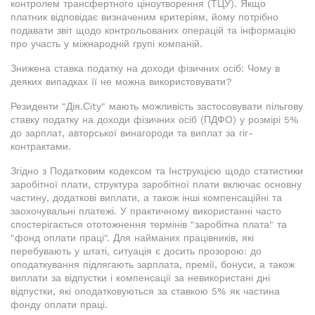
контролем трансфертного ціноутворення (ТЦУ). Якщо
платник відповідає визначеним критеріям, йому потрібно
подавати звіт щодо контрольованих операцій та інформацію
про участь у міжнародній групі компаній.
Знижена ставка податку на доходи фізичних осіб: Чому в
деяких випадках її не можна використовувати?
Резиденти "Дія.Сity" мають можливість застосовувати пільгову
ставку податку на доходи фізичних осіб (ПДФО) у розмірі 5%
до зарплат, авторської винагороди та виплат за гіг-
контрактами.
Згідно з Податковим кодексом та Інструкцією щодо статистики
заробітної плати, структура заробітної плати включає основну
частину, додаткові виплати, а також інші компенсаційні та
заохочувальні платежі. У практичному використанні часто
спостерігається ототожнення термінів "заробітна плата" та
"фонд оплати праці". Для найманих працівників, які
перебувають у штаті, ситуація є досить прозорою: до
оподаткування підлягають зарплата, премії, бонуси, а також
виплати за відпустки і компенсації за невикористані дні
відпустки, які оподатковуються за ставкою 5% як частина
фонду оплати праці.