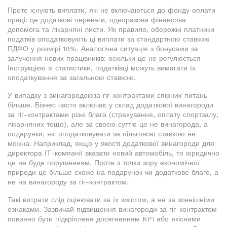
Проте існують виплати, які не включаються до фонду оплати
праці: це додаткові переваги, одноразова фінансова
допомога та лікарняні листи. Як правило, обережні платники
податків оподатковують ці виплати за стандартною ставкою
ПДФО у розмірі 18%. Аналогічна ситуація з бонусами за
залучення нових працівників: оскільки це не регулюється
Інструкцією зі статистики, податківці можуть вимагати їх
оподаткування за загальною ставкою.
У випадку з винагородоюза гіг-контрактами спірних питань
більше. Бізнес часто включає у склад додаткової винагороди
за гіг-контрактами різні блага (страхування, оплату спортзалу,
лікарняних тощо), але за своєю суттю це не винагорода, а
подарунки, які оподатковувати за пільговою ставкою не
можна. Наприклад, якщо у якості додаткової винагороди для
директора ІТ-компанії вказати новий автомобіль, то юридично
це не буде порушенням. Проте з точки зору економічної
природи це більше схоже на подарунок чи додаткове благо, а
не на винагороду за гіг-контрактом.
Такі витрати слід оцінювати за їх змістом, а не за зовнішніми
ознаками. Зазвичай підвищення винагороди за гіг-контрактом
повинно бути підкріплене досягненням KPI або якісними