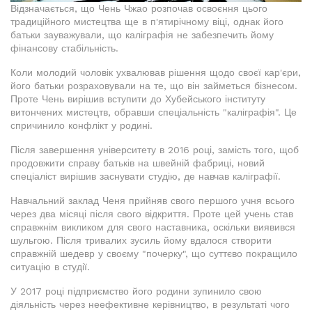
Відзначається, що Чень Чжао розпочав освоєння цього
традиційного мистецтва ще в п'ятирічному віці, однак його
батьки зауважували, що каліграфія не забезпечить йому
фінансову стабільність.
Коли молодий чоловік ухвалював рішення щодо своєї кар'єри,
його батьки розраховували на те, що він займеться бізнесом.
Проте Чень вирішив вступити до Хубейського інституту
витончених мистецтв, обравши спеціальність "каліграфія". Це
спричинило конфлікт у родині.
Після завершення університету в 2016 році, замість того, щоб
продовжити справу батьків на швейній фабриці, новий
спеціаліст вирішив заснувати студію, де навчав каліграфії.
Навчальний заклад Ченя прийняв свого першого учня всього
через два місяці після свого відкриття. Проте цей учень став
справжнім викликом для свого наставника, оскільки виявився
шульгою. Після тривалих зусиль йому вдалося створити
справжній шедевр у своєму "почерку", що суттєво покращило
ситуацію в студії.
У 2017 році підприємство його родини зупинило свою
діяльність через неефективне керівництво, в результаті чого