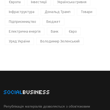
Європа
Інвестиції
Українська гривня
Інфраструктура
Дональд Трамп
Товари
Підприємництво
Бюджет
Електрична енергія
Банк
Євро
Уряд України
Володимир Зеленський
SOCIAL
BUSINESS
Републікація матеріалів дозволяється з обов'язковим