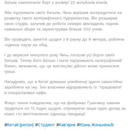
батьки накопичили борг у розмірі 20 мільйонів юанів.
Аби підтримати своїх батьків, Чень вирішив зосередитися на
розвитку свого каліграфічного підприємства. Він розширив
свою студію, залучив до роботи семеро викладачів, підняв
навчальні збори та зареєстрував більше 300 учнів.
Він проводить заняття щодня з 8 ранку до 9 вечора, роблячи
годинну паузу на обід.
І до вересня минулого року Чень погасив усі борги своїх
батьків. Тепер його батько і мати підтримують каліграфічний
бізнес, визнаючи, що це мистецтво дійсно може приносити
гроші.
Нагадуємо, що в Китаї домашні улюбленці здатні самостійно
заробляти на їжу. Їхні власники відправляють їх "працювати"
в спеціалізовані кафе.
Фокус також повідомляв, що на фабриках Гуанчжоу швачки
трудяться по 12 годин щодня, отримуючи лише один долар за
кожні сто виготовлених одиниць продукції.
#
#
#
#
Китай (регіон)
Студент
Кав'ярня
Юань Женьміньбі