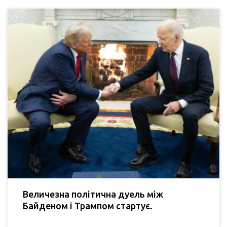
Величезна політична дуель між
Байденом і Трампом стартує.