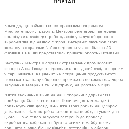
Команда, що займається ветеранським напрямком
Мінстратегпрому, разом із Центром реінтеграції ветеранів
організувала захід для роботодавців у галузі оборонного
виробництва під назвою "Зброя. Ветерани: підсилюй свою
команду ветеранами!". У заході взяли участь більше 30
фахівців з HR, які представляли приватні оборонні компанії.
Заступник Міністра у справах стратегічних промислових
секторів Анна Гвоздяр підкреслила, що даний захід є першим
у серії ініціатив, націлених на покращення продуктивності
людського капіталу оборонно-промислового комплексу через
залучення ветеранів та їх підтримку на робочих місцях.
"Після закінчення війни на наші оборонні підприємства
прийде ще більше ветеранів. Вони зміцнять команди і
привнесуть свій досвід, який вже зараз робить нашу зброю
унікальною. Нам потрібно створити всі необхідні умови для
цього — вже тепер залучати ветеранів до процесу
виробництва озброєння і бути готовими в майбутньому
прийняти значно більшу кількість ветеранів на оборонні