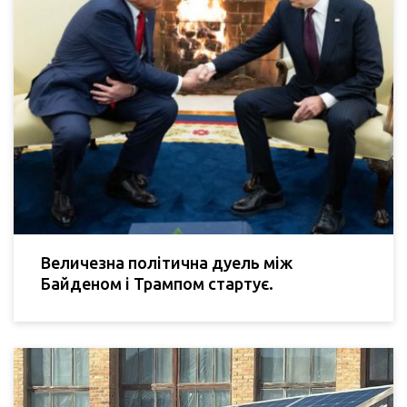
Величезна політична дуель між
Байденом і Трампом стартує.