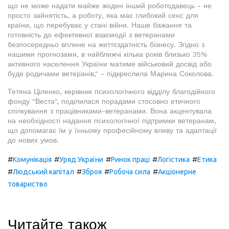
що не може надати майже жоден інший роботодавець - не
просто зайнятість, а роботу, яка має глибокий сенс для
країни, що перебуває у стані війни. Наше бажання та
готовність до ефективної взаємодії з ветеранами
безпосередньо вплине на життєздатність бізнесу. Згідно з
нашими прогнозами, в найближчі кілька років близько 35%
активного населення України матиме військовий досвід або
буде родичами ветеранів," - підкреслила Марина Соколова.
Тетяна Ціленко, керівник психологічного відділу благодійного
фонду "Веста", поділилася порадами стосовно етичного
спілкування з працівниками-ветеранами. Вона акцентувала
на необхідності надання психологічної підтримки ветеранам,
що допомагає їм у їхньому професійному вливу та адаптації
до нових умов.
#
#
#
#
#
Комунікація
Уряд України
Ринок праці
Логістика
Етика
#
#
#
#
Людський капітал
Зброя
Робоча сила
Акціонерне
товариство
Читайте також