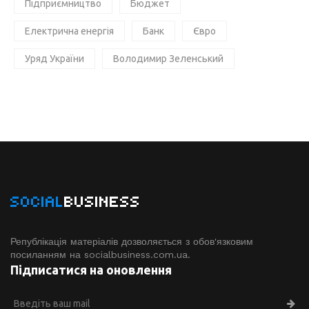
Підприємництво
Бюджет
Електрична енергія
Банк
Євро
Уряд України
Володимир Зеленський
SOCIAL
BUSINESS
Републікація матеріалів дозволяється з обов'язковим
посиланням на socialbusiness.com.ua.
Підписатися на оновлення