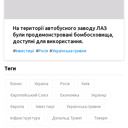
На території автобусного заводу ЛАЗ
були продемонстровані бомбосховища,
доступні для використання.
#
#
#
Інвестиції
Росія
Українська гривня
Теги
Бізнес
Україна
Росія
Київ
Європейський Союз
Економіка
Українці
Європа
Інвестиції
Українська гривня
Інфраструктура
Дональд Трамп
Товари