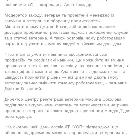
підприємства", - підкреслила Анна Гвоздяр.
Модератор заходу, ветеран та проектний менеджер із
залучення ветеранів в оборонну промисловість
Мінстратегпрому Дмитро Козацький поділився власним
досвідом професійної реалізації під час проходження служби
та в статусі ветерана. А також розповів, чому роботодавцям
варто інтегрувати в команду людей з військовим досвідом.
"Протягом служби ти невпинно вдосконалюєш свої
професійні та особистісні навички. Це може бути як вміння
працювати з технікою, так і досвід у плануванні та логістиці, а
також цифрові компетенції. Адаптивність, лідерські якості та
швидкість прийняття рішень — всі ці вміння дають змогу
ветерану значно зміцнити команду роботодавця", - зазначив
Дмитро Козацький.
Директор Центру реінтеграції ветеранів Марина Соколова
поділилася актуальними фактами та можливостями на ринку
праці для ветеранів, а також надала корисні рекомендації для
роботодавців:
"На сьогоднішній день досвід АТ "УОП" підтверджує, що
оборонні підприємства можуть запропонувати ветеранам те,