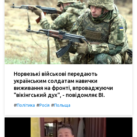
Норвезькі військові передають
українським солдатам навички
виживання на фронті, впроваджуючи
"вікінгський дух", - повідомляє BI.
#
#
#
Політика
Росія
Польща