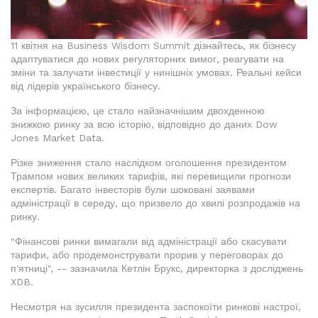
11 квітня на Business Wisdom Summit дізнайтесь, як бізнесу
адаптуватися до нових регуляторних вимог, реагувати на
зміни та залучати інвестиції у нинішніх умовах. Реальні кейси
від лідерів українського бізнесу.
За інформацією, це стало найзначнішим двохденною
знижкою ринку за всю історію, відповідно до даних Dow
Jones Market Data.
Різке зниження стало наслідком оголошення президентом
Трампом нових великих тарифів, які перевищили прогнози
експертів. Багато інвесторів були шоковані заявами
адміністрації в середу, що призвело до хвилі розпродажів на
ринку.
"Фінансові ринки вимагали від адміністрації або скасувати
тарифи, або продемонструвати прорив у переговорах до
п'ятниці", -- зазначила Кетлін Брукс, директорка з досліджень
XDB.
Несмотря на зусилля президента заспокоїти ринкові настрої,