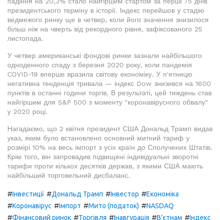
падіння на 20,3% стало найгіршим стартом за перші 75 днів
президентського терміну в історії. Індекс перейшов у стадію
ведмежого ринку ще в четвер, коли його значення знизилося
більш ніж на чверть від рекордного рівня, зафіксованого 25
листопада.
У четвер американські фондові ринки зазнали найбільшого
одноденного спаду з березня 2020 року, коли пандемія
COVID-19 вперше вразила світову економіку. У п'ятницю
негативна тенденція тривала — індекс Dow знизився на 1600
пунктів в останні години торгів. В результаті, цей тиждень став
найгіршим для S&P 500 з моменту "коронавірусного обвалу"
у 2020 році.
Нагадаємо, що 2 квітня президент США Дональд Трамп видав
указ, яким було встановлено основний митний тариф у
розмірі 10% на весь імпорт з усіх країн до Сполучених Штатів.
Крім того, він запровадив підвищені індивідуальні зворотні
тарифи проти кількох десятків держав, з якими США мають
найбільший торговельний дисбаланс.
#
#
#
#
Інвестиції
Дональд Трамп
Інвестор
Економіка
#
#
#
#
Коронавірус
Імпорт
Мито (податок)
NASDAQ
#
#
#
#
#
Фінансовий ринок
Торгівля
Інавгурація
В'єтнам
Індекс