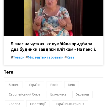
Бізнес на чутках: колумбійка придбала
два будинки завдяки пліткам - На пенсії.
#
#
#
Товари
Мистецтво та розваги
Кава
Теги
Бізнес
Україна
Росія
Київ
Європейський Союз
Економіка
Українці
Європа
Інвестиції
Українська гривня