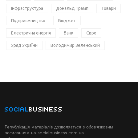
Інфраструктура
Дональд Трамп
Товари
Підприємництво
Бюджет
Електрична енергія
Банк
Євро
Уряд України
Володимир Зеленський
SOCIAL
BUSINESS
Републікація матеріалів дозволяється з обов'язковим
посиланням на socialbusiness.com.ua.