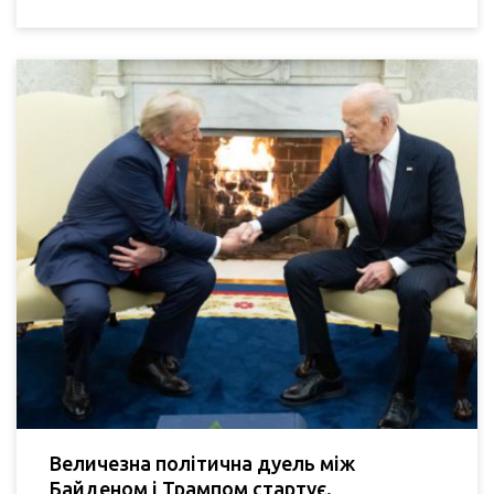
Величезна політична дуель між
Байденом і Трампом стартує.