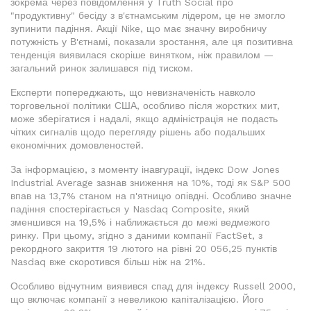
зокрема через повідомлення у Truth Social про
"продуктивну" бесіду з в'єтнамським лідером, це не змогло
зупинити падіння. Акції Nike, що має значну виробничу
потужність у В'єтнамі, показали зростання, але ця позитивна
тенденція виявилася скоріше винятком, ніж правилом —
загальний ринок залишався під тиском.
Експерти попереджають, що невизначеність навколо
торговельної політики США, особливо після жорстких мит,
може зберігатися і надалі, якщо адміністрація не подасть
чітких сигналів щодо перегляду рішень або подальших
економічних домовленостей.
За інформацією, з моменту інавгурації, індекс Dow Jones
Industrial Average зазнав зниження на 10%, тоді як S&P 500
впав на 13,7% станом на п'ятницю опівдні. Особливо значне
падіння спостерігається у Nasdaq Composite, який
зменшився на 19,5% і наближається до межі ведмежого
ринку. При цьому, згідно з даними компанії FactSet, з
рекордного закриття 19 лютого на рівні 20 056,25 пунктів
Nasdaq вже скоротився більш ніж на 21%.
Особливо відчутним виявився спад для індексу Russell 2000,
що включає компанії з невеликою капіталізацією. Його