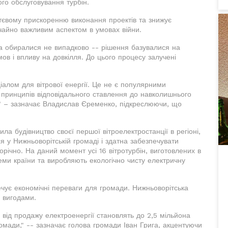
го обслуговування турбін.
тєвому прискоренню виконання проектів та знижує
ичайно важливим аспектом в умовах війни.
тва обиралися не випадково -- рішення базувалися на
мов і впливу на довкілля. До цього процесу залучені
алом для вітрової енергії. Це не є популярними
 принципів відповідального ставлення до навколишнього
," – зазначає Владислав Єременко, підкреслюючи, що
ла будівництво своєї першої вітроелектростанції в регіоні,
я у Нижньоворітській громаді і здатна забезпечувати
річно. На даний момент усі 16 вітротурбін, виготовлених в
теми країни та виробляють екологічно чисту електричну
ечує економічні переваги для громади. Нижньоворітська
 вигодами.
 від продажу електроенергії становлять до 2,5 мільйона
омади," -- зазначає голова громади Іван Грига, акцентуючи