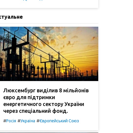
ктуальне
Люксембург виділив 8 мільйонів
євро для підтримки
енергетичного сектору України
через спеціальний фонд.
#
#
#
Росія
Україна
Європейський Союз