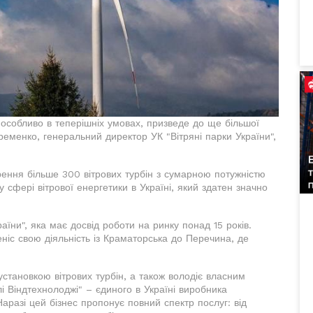
 особливо в теперішніх умовах, призведе до ще більшої
еменко, генеральний директор УК "Вітряні парки України",
орення більше 300 вітрових турбін з сумарною потужністю
 сфері вітрової енергетики в Україні, який здатен значно
аїни", яка має досвід роботи на ринку понад 15 років.
ніс свою діяльність із Краматорська до Перечина, де
становкою вітрових турбін, а також володіє власним
 Віндтехнолоджі" – єдиного в Україні виробника
аразі цей бізнес пропонує повний спектр послуг: від