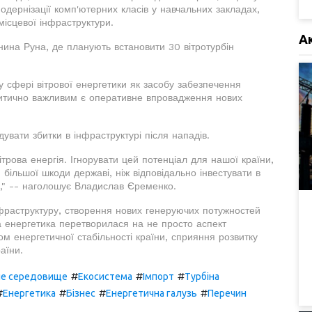
одернізації комп'ютерних класів у навчальних закладах,
місцевої інфраструктури.
А
ина Руна, де планують встановити 30 вітротурбін
у сфері вітрової енергетики як засобу забезпечення
критично важливим є оперативне впровадження нових
дувати збитки в інфраструктурі після нападів.
трова енергія. Ігнорувати цей потенціал для нашої країни,
 більшої шкоди державі, ніж відповідально інвестувати в
," -- наголошує Владислав Єременко.
нфраструктуру, створення нових генеруючих потужностей
ва енергетика перетворилася на не просто аспект
м енергетичної стабільності країни, сприяння розвитку
аїни.
#
#
#
е середовище
Екосистема
Імпорт
Турбіна
#
#
#
#
Енергетика
Бізнес
Енергетична галузь
Перечин