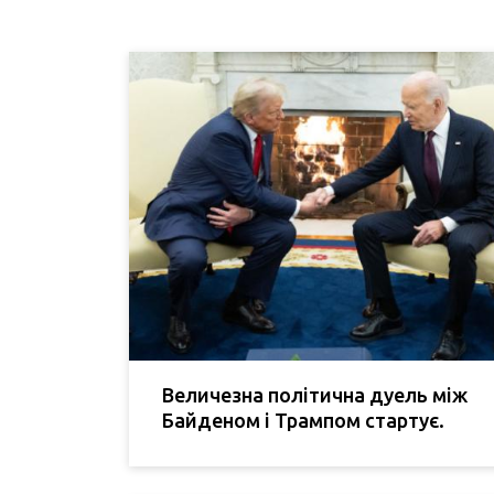
Величезна політична дуель між
Байденом і Трампом стартує.