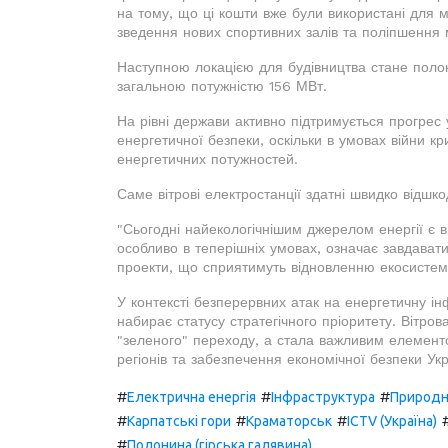
на тому, що ці кошти вже були використані для м
зведення нових спортивних залів та поліпшення 
Наступною локацією для будівництва стане полон
загальною потужністю 156 МВт.
На рівні держави активно підтримується прогрес 
енергетичної безпеки, оскільки в умовах війни 
енергетичних потужностей.
Саме вітрові електростанції здатні швидко відшко
"Сьогодні найекологічнішим джерелом енергії є ві
особливо в теперішніх умовах, означає завдавати
проекти, що сприятимуть відновленню екосистем
У контексті безперервних атак на енергетичну і
набирає статусу стратегічного пріоритету. Вітро
"зеленого" переходу, а стала важливим елементо
регіонів та забезпечення економічної безпеки Укр
#
#
#
Електрична енергія
Інфраструктура
Природн
#
#
#
Карпатські гори
Краматорськ
ICTV (Україна)
#
Полонина (гірська галявина)