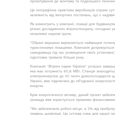
проектування до монтажу та подальшого технічно
Ця географічна прив’язка виробництв сприяє сут
залежність від імпортних постачань, що є надзв
Як коментують у компанії, локації для будівниц
річних дослідженнях вітропотенціалу, погодних у
незалежні наукові групи.
"Обрані вершини вирізняються найвищим потенці
туристичними локаціями. Компанія дотримується
середовища під час розміщення своїх установок
підготовка тривала більше року.
Компанія "Вітряні парки України" успішно заверши
яка має потужність 80,8 МВт. Станція знаходитьс
електроенергією до 50 тисяч домогосподарств що
Україні, вже підключені до об'єднаної енергосис
енергію.
Крім енергетичного впливу, даний проєкт забезп
громада вже користується прямими фінансовими
"Ми забезпечили робочі місця, а 3% від прибутку
гривень щомісяця. Це суттєва сума для нашої гр