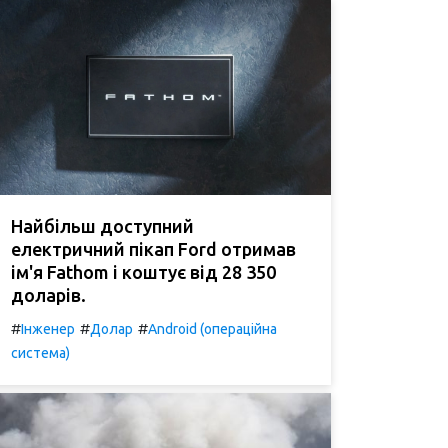
Найбільш доступний
електричний пікап Ford отримав
ім'я Fathom і коштує від 28 350
доларів.
#
#
#
Інженер
Долар
Android (операційна
система)