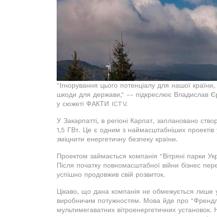
"Ігнорування цього потенціалу для нашої країни,
шкоди для держави," -- підкреслює Владислав Єр
у сюжеті ФАКТИ ICTV.
У Закарпатті, в регіоні Карпат, заплановано ств
1,5 ГВт. Це є одним з наймасштабніших проектів у
зміцнити енергетичну безпеку країни.
Проектом займається компанія "Вітряні парки Укр
Після початку повномасштабної війни бізнес пере
успішно продовжив свій розвиток.
Цікаво, що дана компанія не обмежується лише у
виробничим потужностям. Мова йде про "Френдлі
мультимегаватних вітроенергетичних установок. Н