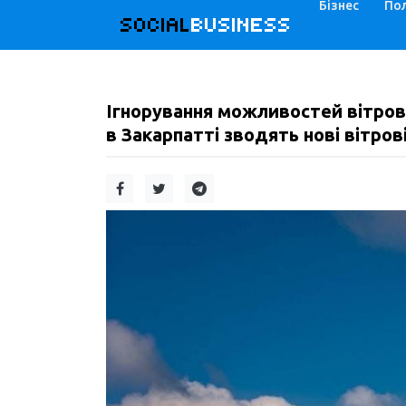
Бізнес
Пол
SOCIAL
BUSINESS
Ігнорування можливостей вітрово
в Закарпатті зводять нові вітров