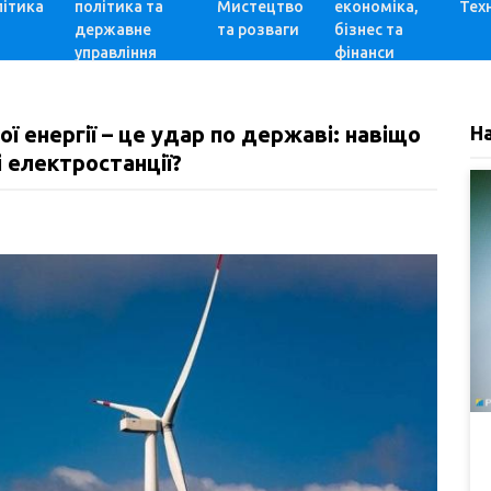
ітика
політика та
Мистецтво
економіка,
Техн
державне
та розваги
бізнес та
управління
фінанси
ї енергії – це удар по державі: навіщо
Н
і електростанції?