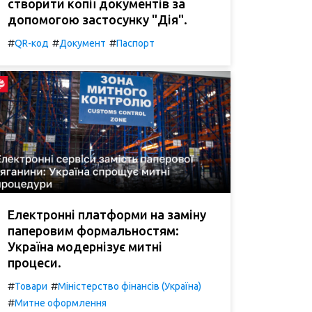
створити копії документів за
допомогою застосунку "Дія".
#
#
#
QR-код
Документ
Паспорт
Електронні платформи на заміну
паперовим формальностям:
Україна модернізує митні
процеси.
#
#
Товари
Міністерство фінансів (Україна)
#
Митне оформлення