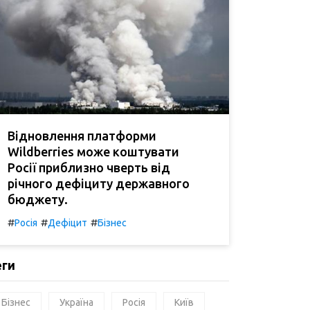
Відновлення платформи
Wildberries може коштувати
Росії приблизно чверть від
річного дефіциту державного
бюджету.
#
#
#
Росія
Дефіцит
Бізнес
еги
Бізнес
Україна
Росія
Київ