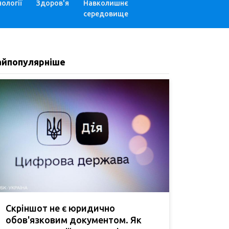
ології
Здоров'я
Навколишнє
середовище
айпопулярніше
Скріншот не є юридично
обов'язковим документом. Як