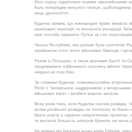
Його оцінку підкріплено іншими європейськими р
Каль попередив минулого місяця, щоВолодимир Пу
кінця десятиліття.
Куделка заявив, що міжнародне право вимагає від
анексовані території та виплатити репарації. Ки
нові способи заманити Путіна за стіл переговорі
Чеська Республіка, яка раніше була сателітом Ра
приймаючи сотні тисяч військових біженців і орг
Разом із Польщею, а також країнами Балтії та С
продовжувати озброювати охоплену війною Украї
невдачі на полі бою.
За словами Куделки, повномасштабне вторгнення
Росія є "імперською наддержавою з імперськими 
військових втрат і загибелі мирних жителів.
Вісім років тому, коли Куделка очолив розвідку, 
вплив російської розвідки на політичну та бізне
брати участь у ядерних енергетичних проектах, 
та вислала більшість шпигунів Кремля, які мали 
На відміну від багатьох інших країн Європи, уря