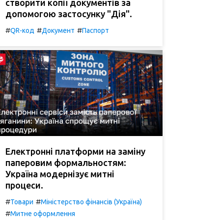
створити копії документів за
допомогою застосунку "Дія".
#
#
#
QR-код
Документ
Паспорт
Електронні платформи на заміну
паперовим формальностям:
Україна модернізує митні
процеси.
#
#
Товари
Міністерство фінансів (Україна)
#
Митне оформлення