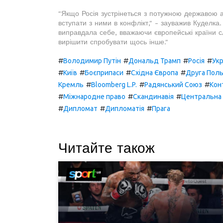
"Якщо Росія зустрінеться з потужною державою 
вступати з ними в конфлікт," - зауважив Куделка.
виправдала себе, вважаючи європейські країни 
вирішити спробувати щось інше."
#
#
#
#
Володимир Путін
Дональд Трамп
Росія
Укр
#
#
#
#
Київ
Боєприпаси
Східна Європа
Друга Поль
#
#
#
Кремль
Bloomberg L.P.
Радянський Союз
Кон
#
#
#
Міжнародне право
Скандинавія
Центральна
#
#
#
Дипломат
Дипломатія
Прага
Читайте також