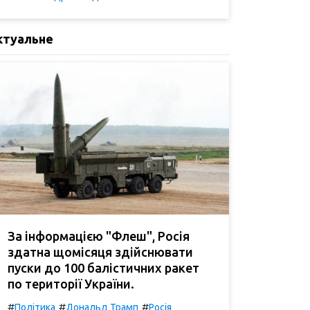
ктуальне
За інформацією "Флеш", Росія
здатна щомісяця здійснювати
пуски до 100 балістичних ракет
по території України.
#
#
#
Політика
Дональд Трамп
Росія