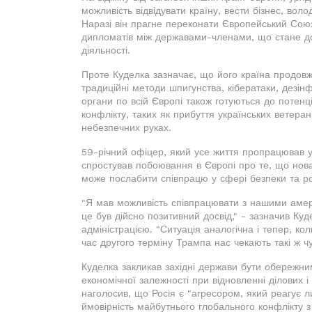
можливість відвідувати країну, вести бізнес, вол
Наразі він прагне переконати Європейський Союз 
дипломатів між державами-членами, що стане до
діяльності.
Проте Куделка зазначає, що його країна продовжу
традиційні методи шпигунства, кібератаки, дезінфо
органи по всій Європі також готуються до потен
конфлікту, таких як прибуття українських ветера
небезпечних руках.
59-річний офіцер, який усе життя пропрацював у
спростував побоювання в Європі про те, що нов
може послабити співпрацю у сфері безпеки та р
"Я мав можливість співпрацювати з нашими амер
це був дійсно позитивний досвід," - зазначив К
адміністрацією. "Ситуація аналогічна і тепер, к
час другого терміну Трампа нас чекають такі ж чу
Куделка закликав західні держави бути обережни
економічної залежності при відновленні ділових і
наголосив, що Росія є "агресором, який реагує ли
ймовірність майбутнього глобального конфлікту