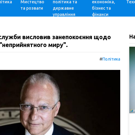
ітика
Мистецтво
політика та
економіка,
Техн
та розваги
державне
бізнес та
управління
фінанси
ї служби висловив занепокоєння щодо
Н
 "неприйнятного миру".
#
Політика