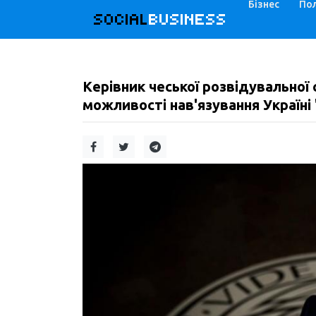
Бізнес
Пол
SOCIAL
BUSINESS
Керівник чеської розвідувально
можливості нав'язування Україні