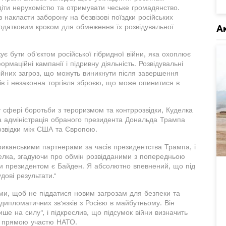
одіти нерухомістю та отримувати чеське громадянство.
накласти заборону на безвізові поїздки російських
датковим кроком для обмеження їх розвідувальної
А
є бути об'єктом російської гібридної війни, яка охоплює
рмаційні кампанії і підривну діяльність. Розвідувальні
ційних загроз, що можуть виникнути після завершення
нів і незаконна торгівля зброєю, що може опинитися в
 сфері боротьби з тероризмом та контррозвідки, Куделка
а адміністрація обраного президента Дональда Трампа
озвідки між США та Європою.
иканськими партнерами за часів президентства Трампа, і
уделка, згадуючи про обмін розвідданими з попередньою
оли президентом є Байден. Я абсолютно впевнений, що під
дові результати."
ми, щоб не піддатися новим загрозам для безпеки та
 дипломатичних зв'язків з Росією в майбутньому. Він
ше на силу", і підкреслив, що підсумок війни визначить
 з прямою участю НАТО.