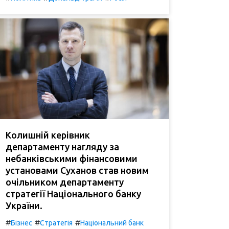
Колишній керівник
департаменту нагляду за
небанківськими фінансовими
установами Суханов став новим
очільником департаменту
стратегії Національного банку
України.
#
#
#
Бізнес
Стратегія
Національний банк