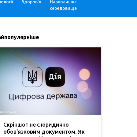
ології
Здоров'я
Навколишнє
середовище
айпопулярніше
Скріншот не є юридично
обов'язковим документом. Як