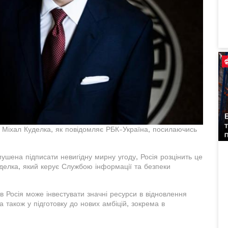
и Міхал Куделка, як повідомляє РБК-Україна, посилаючись
мушена підписати невигідну мирну угоду, Росія розцінить це
делка, який керує Службою інформації та безпеки
в Росія може інвестувати значні ресурси в відновлення
 також у підготовку до нових амбіцій, зокрема в