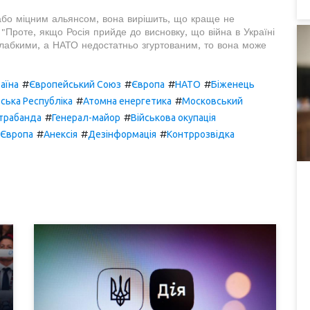
або міцним альянсом, вона вирішить, що краще не
 "Проте, якщо Росія прийде до висновку, що війна в Україні
слабкими, а НАТО недостатньо згуртованим, то вона може
#
#
#
#
аїна
Європейський Союз
Європа
НАТО
Біженець
#
#
ська Республіка
Атомна енергетика
Московський
#
#
трабанда
Генерал-майор
Військова окупація
#
#
#
 Європа
Анексія
Дезінформація
Контррозвідка