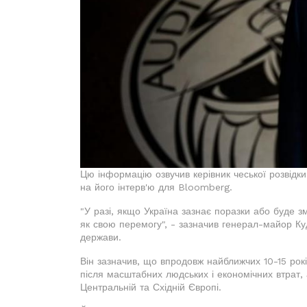
Цю інформацію озвучив керівник чеської розвідк
на його інтерв'ю для Bloomberg.
"У разі, якщо Україна зазнає поразки або буде з
як свою перемогу", - зазначив генерал-майор Ку
держави.
Він зазначив, що впродовж найближчих 10-15 рокі
після масштабних людських і економічних втрат, а
Центральній та Східній Європі.