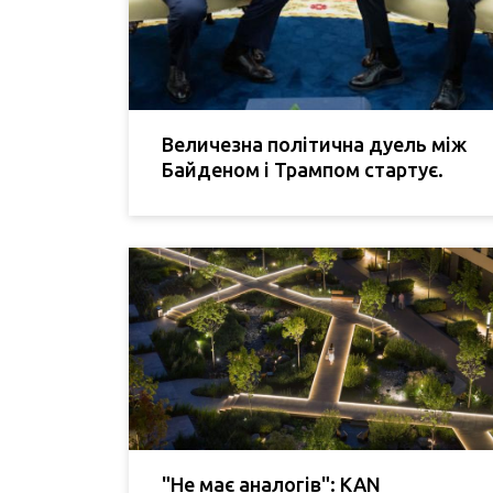
Величезна політична дуель між
Байденом і Трампом стартує.
"Не має аналогів": KAN