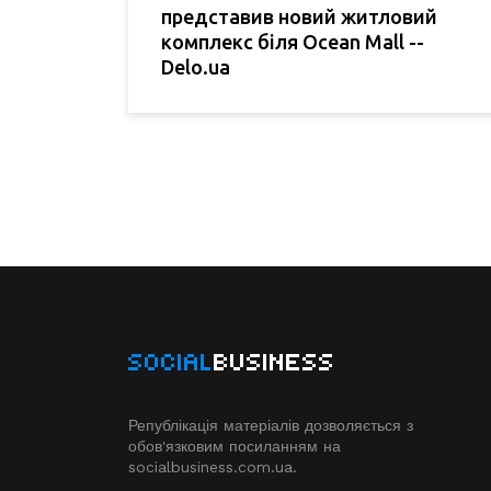
представив новий житловий
комплекс біля Ocean Mall --
Delo.ua
SOCIAL
BUSINESS
Републікація матеріалів дозволяється з
обов'язковим посиланням на
socialbusiness.com.ua.