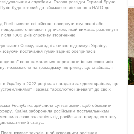
озвідувальними службами. Голова розвідки Германі Бруно
тін буде готовий до військового зіткнення з НАТО до
 Росії вивести всі війська, повернути окуповані або
їв нещодавно опинився під тиском, який вимагає розглянути
в після 1000 днів спротиву вторгненню.
дянського Союзу, сьогодні активно підтримує Україну,
анізовуючи постачання гуманітарних боєприпасів.
кандинавії вона намагається переконати інших союзників
ну, незважаючи на громадську підтримку, що слабшає, і
 в Україну в 2022 році має нагадати західним країнам, що
устремліннями" і зазнає "абсолютної зневаги" до своїх
Чеська Республіка здійснила суттєві зміни, щоб обмежити
с-сферу. Країна заборонила російським постачальникам
зменшила свою залежність від російського природного газу
дипломатичний статус.
д Праги вживає заходів, щоб ускладнити росіянам