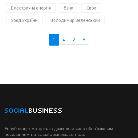
Електрична енергія
Банк
Євро
Уряд України
Володимир Зеленський
1
2
3
4
SOCIAL
BUSINESS
Републікація матеріалів дозволяється з обов'язковим
посиланням на socialbusiness.com.ua.