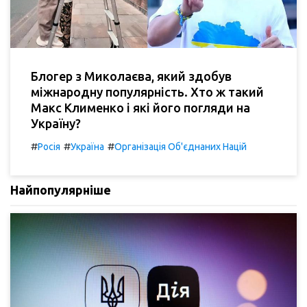
Блогер з Миколаєва, який здобув
міжнародну популярність. Хто ж такий
Макс Клименко і які його погляди на
Україну?
#
#
#
Росія
Україна
Організація Об'єднаних Націй
Найпопулярніше