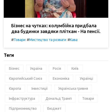
Бізнес на чутках: колумбійка придбала
два будинки завдяки пліткам - На пенсії.
#
#
#
Товари
Мистецтво та розваги
Кава
Теги
Бізнес
Україна
Росія
Київ
Європейський Союз
Економіка
Українці
Європа
Інвестиції
Українська гривня
Інфраструктура
Дональд Трамп
Товари
Підприємництво
Бюджет