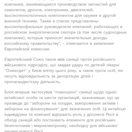
компании, занимающиеся производством запчастей для
самолетов, дронов, электроники, двигателей,
высокотехнологичных компонентов для оружия и другой
военной техники. Также в списке представлены
высокопрофильные руководители компаний, работающих в
российском энергетическом секторе (в том числе судоходные
компании), которые приносят значительные доходы
российскому правительству", - отмечается в заявлении
Европейской комиссии.
Європейський Союз також ввів санкції проти російського
військового підрозділу, що завдав удару по дитячій лікарні
"Охматдит" у Києві влітку цього року, а також проти осіб, які
несуть відповідальність за депортацію дітей і
пропагандистську діяльність.
Блок вперше застосував "повноцінні" санкції щодо однієї
китайської особи та шести організацій, зазначивши, що це
призведе до "заборони на поїздки, замороження активів і
заборони на фінансування" для зазначених осіб. Ці китайські
індивідууми та компанії відіграють роль у допомозі Росії в
обході санкцій або постачають елементи для російських
безпілотників і мікроелектроніку, необхідну для військової
промисловості Росії.