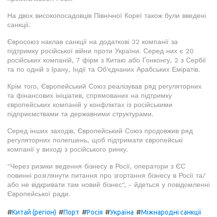
На двох високопосадовців Північної Кореї також були введені
санкції.
Євросоюз наклав санкції на додаткові 32 компанії за
підтримку російської війни проти України. Серед них є 20
російських компаній, 7 фірм з Китаю або Гонконгу, 2 з Сербії
та по одній з Ірану, Індії та Об'єднаних Арабських Еміратів.
Крім того, Європейський Союз реалізував ряд регуляторних
та фінансових ініціатив, спрямованих на підтримку
європейських компаній у конфліктах із російськими
підприємствами та державними структурами.
Серед інших заходів, Європейський Союз продовжив ряд
регуляторних полегшень, щоб підтримати європейські
компанії у виході з російського ринку.
"Через ризики ведення бізнесу в Росії, оператори з ЄС
повинні розглянути питання про згортання бізнесу в Росії та/
або не відкривати там новий бізнес", - йдеться у повідомленні
Європейської ради.
#
#
#
#
#
Китай (регіон)
Порт
Росія
Україна
Міжнародні санкції