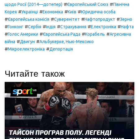
#
#
щодо Росії (2014—дотепер)
Європейський Союз
Північна
#
#
#
#
Корея
Українці
Економіка
Київ
Юридична особа
#
#
#
#
Європейська комісія
Суверенітет
Нафтопродукт
Зерно
#
#
#
#
#
#
Гонконг
Сербія
Індія
Страхування
Електроніка
Нафта
#
#
#
#
Голос Америки
Європейська Рада
Корабель
Агресивна
#
#
війна
Двигун
Альбукерке, Нью-Мексико
#
#
Мікроелектроніка
Депортація
Читайте також