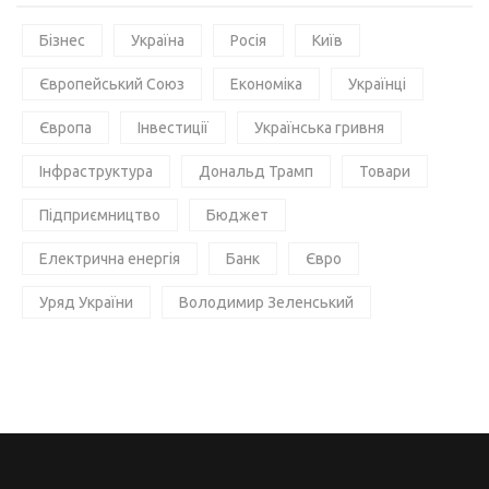
Бізнес
Україна
Росія
Київ
Європейський Союз
Економіка
Українці
Європа
Інвестиції
Українська гривня
Інфраструктура
Дональд Трамп
Товари
Підприємництво
Бюджет
Електрична енергія
Банк
Євро
Уряд України
Володимир Зеленський