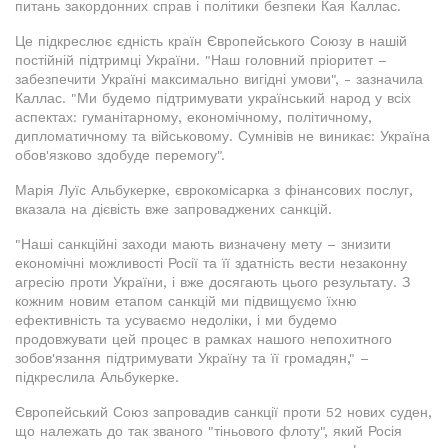
питань закордонних справ і політики безпеки Кая Каллас.
Це підкреслює єдність країн Європейського Союзу в нашій
постійній підтримці України. "Наш головний пріоритет –
забезпечити Україні максимально вигідні умови", - зазначила
Каллас. "Ми будемо підтримувати український народ у всіх
аспектах: гуманітарному, економічному, політичному,
дипломатичному та військовому. Сумнівів не виникає: Україна
обов'язково здобуде перемогу".
Марія Луїс Альбукерке, єврокомісарка з фінансових послуг,
вказала на дієвість вже запроваджених санкцій.
"Наші санкційні заходи мають визначену мету – знизити
економічні можливості Росії та її здатність вести незаконну
агресію проти України, і вже досягають цього результату. З
кожним новим етапом санкцій ми підвищуємо їхню
ефективність та усуваємо недоліки, і ми будемо
продовжувати цей процес в рамках нашого непохитного
зобов'язання підтримувати Україну та її громадян," –
підкреслила Альбукерке.
Європейський Союз запровадив санкції проти 52 нових суден,
що належать до так званого "тіньового флоту", який Росія