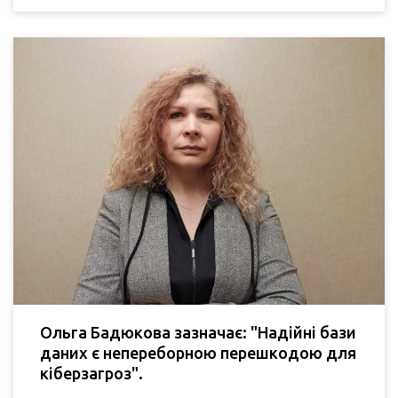
Ольга Бадюкова зазначає: "Надійні бази
даних є непереборною перешкодою для
кіберзагроз".