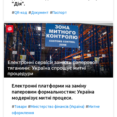
"Дія".
#
#
#
QR-код
Документ
Паспорт
Електронні платформи на заміну
паперовим формальностям: Україна
модернізує митні процеси.
#
#
#
Товари
Міністерство фінансів (Україна)
Митне
оформлення