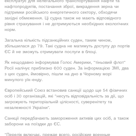
експлуатує для нелегального транспортування нафти та
нафтопродуктів, постачання зброї, викрадення зерна чи
підтримки російського енергетичного сектору, обходячи
західні обмеження. Ці судна також не мають відповідного
рівня страхування і не дотримуються необхідних екологічних
норм.
Загальна кількість підсанкційних суден, таким чином,
збільшилася до 79. Такі судна не матимуть доступу до портів
ЄС й не зможуть отримувати послуги в блоці.
Як нещодавно інформував Голос Америки, "тіньовий флот"
Росії налічує приблизно 600 суден. За інформацією ЗМІ, два
з цих суден, ймовірно, пішли на дно в Чорному морі
минулого уїк-енду.
Європейський Союз встановив санкції щодо ще 54 фізичних
осіб і 30 організацій, які "несуть відповідальність за дії, що
загрожують територіальній цілісності, суверенітету та
незалежності України".
Санкції передбачають замороження активів цих осіб, а також
заборони на поїздки до ЄС.
"Перелік включає, прежде всего, російские военные