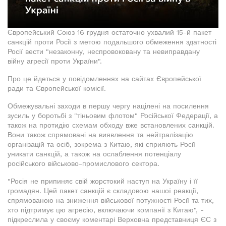
Європейський Союз 16 грудня остаточно ухвалий 15-й пакет
санкцій проти Росії з метою подальшого обмеження здатності
Росії вести "незаконну, неспровоковану та невиправдану
війну агресії проти України".
Про це йдеться у повідомленнях на сайтах Європейської
ради та Європейської комісії.
Обмежувальні заходи в першу чергу націлені на посилення
зусиль у боротьбі з "тіньовим флотом" Російської Федерації, а
також на протидію схемам обходу вже встановлених санкцій.
Вони також спрямовані на виявлення та нейтралізацію
організацій та осіб, зокрема з Китаю, які сприяють Росії
уникати санкцій, а також на ослаблення потенціалу
російського військово-промислового сектора.
"Росія не припиняє свій жорстокий наступ на Україну і її
громадян. Цей пакет санкцій є складовою нашої реакції,
спрямованою на зниження військової потужності Росії та тих,
хто підтримує цю агресію, включаючи компанії з Китаю", -
підкреслила у своєму коментарі Верховна представниця ЄС з