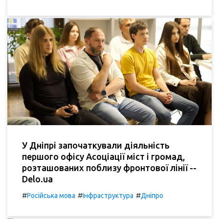
У Дніпрі започаткували діяльність
першого офісу Асоціації міст і громад,
розташованих поблизу фронтової лінії --
Delo.ua
#
#
#
Російська мова
Інфраструктура
Дніпро