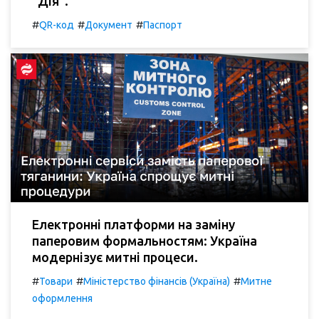
"Дія".
#
#
#
QR-код
Документ
Паспорт
Електронні платформи на заміну
паперовим формальностям: Україна
модернізує митні процеси.
#
#
#
Товари
Міністерство фінансів (Україна)
Митне
оформлення