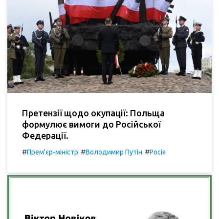
Претензії щодо окупації: Польща
формулює вимоги до Російської
Федерації.
#
#
#
Прем'єр-міністр
Володимир Путін
Росія