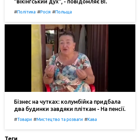
"вікінгський дух", - повідомляє BI.
#
#
#
Політика
Росія
Польща
Бізнес на чутках: колумбійка придбала
два будинки завдяки пліткам - На пенсії.
#
#
#
Товари
Мистецтво та розваги
Кава
Теги