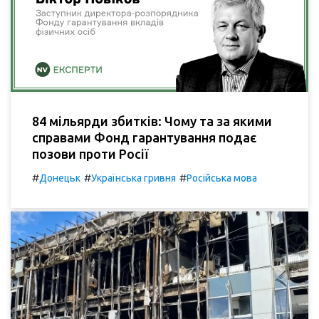
84 мільярди збитків: Чому та за якими
справами Фонд гарантування подає
позови проти Росії
#
#
#
Донецьк
Українська гривня
Російська мова