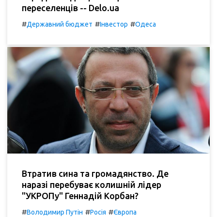
переселенців -- Delo.ua
#
#
#
Державний бюджет
Інвестор
Одеса
Втратив сина та громадянство. Де
наразі перебуває колишній лідер
"УКРОПу" Геннадій Корбан?
#
#
#
Володимир Путін
Росія
Європа