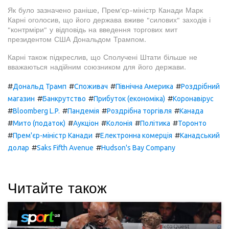
Як було зазначено раніше, Прем'єр-міністр Канади Марк
Карні оголосив, що його держава вживе "силових" заходів і
"контрміри" у відповідь на введення торгових мит
президентом США Дональдом Трампом.
Карні також підкреслив, що Сполучені Штати більше не
вважаються надійним союзником для його держави.
#
#
#
#
Дональд Трамп
Споживач
Північна Америка
Роздрібний
#
#
#
магазин
Банкрутство
Прибуток (економіка)
Коронавірус
#
#
#
#
Bloomberg L.P.
Пандемія
Роздрібна торгівля
Канада
#
#
#
#
#
Мито (податок)
Аукціон
Колонія
Політика
Торонто
#
#
#
Прем'єр-міністр Канади
Електронна комерція
Канадський
#
#
долар
Saks Fifth Avenue
Hudson's Bay Company
Читайте також