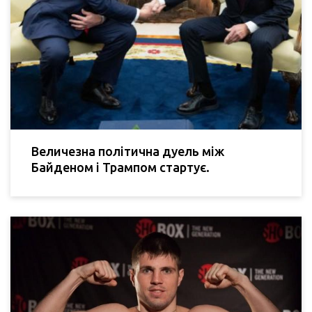
Величезна політична дуель між
Байденом і Трампом стартує.