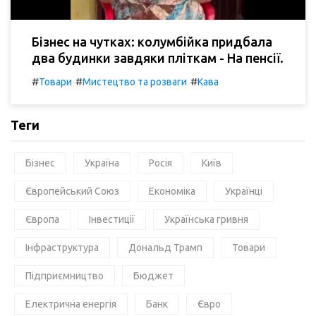
Бізнес на чутках: колумбійка придбала
два будинки завдяки пліткам - На пенсії.
#
#
#
Товари
Мистецтво та розваги
Кава
Теги
Бізнес
Україна
Росія
Київ
Європейський Союз
Економіка
Українці
Європа
Інвестиції
Українська гривня
Інфраструктура
Дональд Трамп
Товари
Підприємництво
Бюджет
Електрична енергія
Банк
Євро