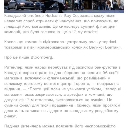
Канадський рітейлер Hudson's Bay Co. зазнає краху після
невдалих спроб отримати фінансування, що призводить до
ліквідації його магазинів. Це символізує сумний фінал для
компанії, яка була заснована ще в 17-му столітті.
Колись ця компанія відігравала центральну роль у торгівлі
товарами в північноамериканських колоніях Великої Британії.
Про це пише Bloomberg.
Ритейлер, який наразі перебуває під захистом банкрутства в
Канаді, створив стратегію для збереження шести з 96 своїх
магазинів, включаючи флагманський, що розміщений у
великому торговому центрі в центрі Торонто, — повідомляє
видання. — "Проте цей план не увінчався успіхом, і тепер ці
магазини також закриваються, а артефакти компанії, що
датуються 17-м століттям, виставляються на аукціон. Це
сумний фінал для тисяч працівників і бізнесу, який протягом
десятиліть залишався лідером на канадському роздрібному
ринку".
Падіння ритейлера можна пояснити його неспроможністю