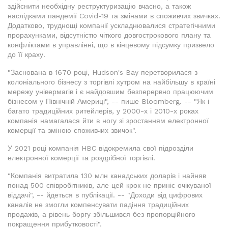
здійснити необхідну реструктуризацію вчасно, а також
наслідками пандемії Covid-19 та змінами в споживчих звичках.
Додатково, труднощі компанії ускладнювалися стратегічними
прорахунками, відсутністю чіткого довгострокового плану та
конфліктами в управлінні, що в кінцевому підсумку призвело
до її краху.
"Заснована в 1670 році, Hudson's Bay перетворилася з
колоніального бізнесу з торгівлі хутром на найбільшу в країні
мережу універмагів і є найдовшим безперервно працюючим
бізнесом у Північній Америці", -- пише Bloomberg. -- "Як і
багато традиційних ритейлерів, у 2000-х і 2010-х роках
компанія намагалася йти в ногу зі зростанням електронної
комерції та зміною споживчих звичок".
У 2021 році компанія HBC відокремила свої підрозділи
електронної комерції та роздрібної торгівлі.
"Компанія витратила 130 млн канадських доларів і найняв
понад 500 співробітників, але цей крок не приніс очікуваної
віддачі", -- йдеться в публікації. -- "Доходи від цифрових
каналів не змогли компенсувати падіння традиційних
продажів, а рівень боргу збільшився без пропорційного
покращення прибутковості".