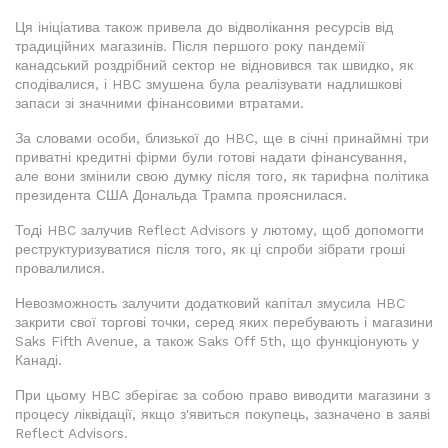
Ця ініціатива також привела до відволікання ресурсів від
традиційних магазинів. Після першого року пандемії
канадський роздрібний сектор не відновився так швидко, як
сподівалися, і HBC змушена була реалізувати надлишкові
запаси зі значними фінансовими втратами.
За словами особи, близької до HBC, ще в січні принаймні три
приватні кредитні фірми були готові надати фінансування,
але вони змінили свою думку після того, як тарифна політика
президента США Дональда Трампа прояснилася.
Тоді HBC залучив Reflect Advisors у лютому, щоб допомогти
реструктуризуватися після того, як ці спроби зібрати гроші
провалилися.
Невозможность залучити додатковий капітал змусила HBC
закрити свої торгові точки, серед яких перебувають і магазини
Saks Fifth Avenue, а також Saks Off 5th, що функціонують у
Канаді.
При цьому HBC зберігає за собою право виводити магазини з
процесу ліквідації, якщо з'явиться покупець, зазначено в заяві
Reflect Advisors.