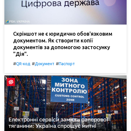
Скріншот не є юридично обов'язковим
документом. Як створити копії
документів за допомогою застосунку
"Дія".
#
#
#
QR-код
Документ
Паспорт