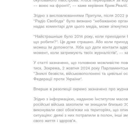
окупованого півострова. Хтось перебрався за кор
-- воює на фронті", -- каже керівник Крим.Реалії.
Згідно з висловлюваннями Притули, після 2022 ро
"Радіо Свобода" було визнано "небажаною органі
надає коментарі для цього медіа, може зіткнутис
"Найстрашніше було 2014 року, коли приходили 
що робити?". Це дуже страшно. Або коли приходя
можеш їм допомогти. Хіба що дати контакти адв
момент, коли затримують твоїх журналістів", -- 
У статті зазначено, що головною можливістю пов
тиск. Зокрема, 2 жовтня 2024 року Парламентсь
"Зниклі безвісти, військовополонені та цивільні 
Федерації проти України".
Вперше в резолюції окремо зазначено про журналі
Згідно з інформацією, наданою Інститутом масов
російські війська захопили чи знищили близько 30
виконували свої обов'язки на територіях, що опи
ситуаціях: деякі з них потрапили в полон, інші з
свого життя і здоров’я.