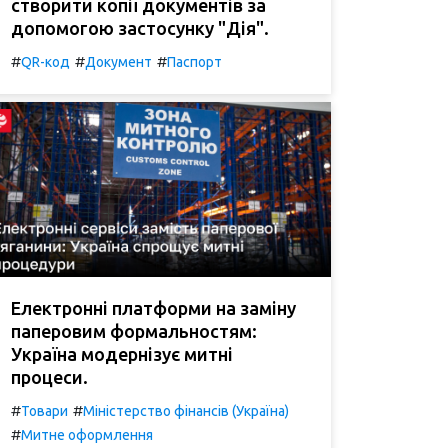
створити копії документів за
допомогою застосунку "Дія".
#
#
#
QR-код
Документ
Паспорт
Електронні платформи на заміну
паперовим формальностям:
Україна модернізує митні
процеси.
#
#
Товари
Міністерство фінансів (Україна)
#
Митне оформлення