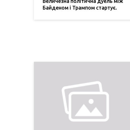
Величезна політична дуель між
Байденом і Трампом стартує.