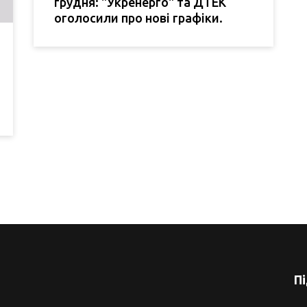
грудня: "Укренерго" та ДТЕК
оголосили про нові графіки.
П