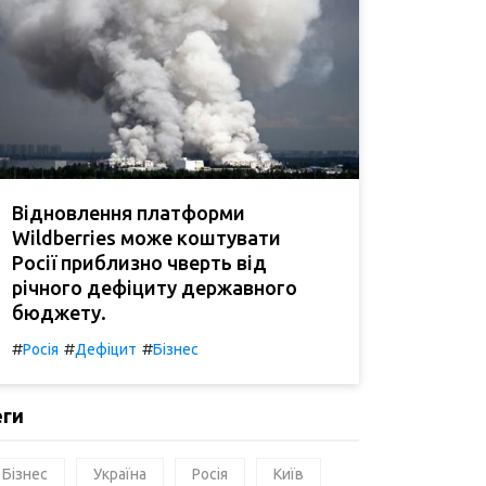
Відновлення платформи
Wildberries може коштувати
Росії приблизно чверть від
річного дефіциту державного
бюджету.
#
#
#
Росія
Дефіцит
Бізнес
еги
Бізнес
Україна
Росія
Київ