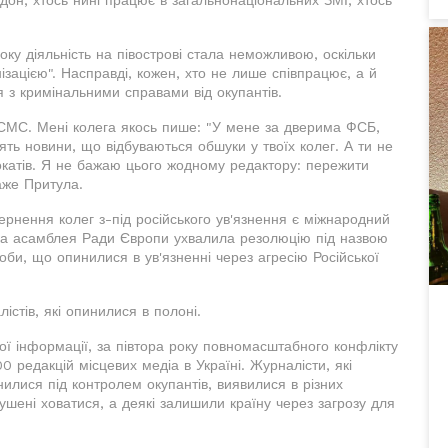
дон, хтось нині працює в загальнонаціональних ЗМІ, хтось
ку діяльність на півострові стала неможливою, оскільки
зацією". Насправді, кожен, хто не лише співпрацює, а й
я з кримінальними справами від окупантів.
СМС. Мені колега якось пише: "У мене за дверима ФСБ,
ть новини, що відбуваються обшуки у твоїх колег. А ти не
окатів. Я не бажаю цього жодному редактору: пережити
каже Притула.
ернення колег з-під російського ув'язнення є міжнародний
ка асамблея Ради Європи ухвалила резолюцію під назвою
особи, що опинилися в ув'язненні через агресію Російської
стів, які опинилися в полоні.
ої інформації, за півтора року повномасштабного конфлікту
0 редакцій місцевих медіа в Україні. Журналісти, які
нилися під контролем окупантів, виявилися в різних
мушені ховатися, а деякі залишили країну через загрозу для