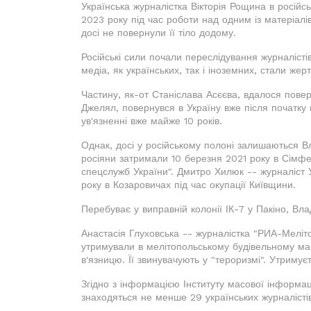
Українська журналістка Вікторія Рощина в російс
2023 року під час роботи над одним із матеріалів
досі не повернули її тіло додому.
Російські сили почали переслідування журналісті
медіа, як українських, так і іноземних, стали же
Частину, як-от Станіслава Асєєва, вдалося пов
Джелял, повернувся в Україну вже після початку 
ув'язненні вже майже 10 років.
Однак, досі у російському полоні залишаються В
росіяни затримали 10 березня 2021 року в Сімфер
спецслужб України". Дмитро Хилюк -- журналіст У
року в Козаровичах під час окупації Київщини.
Перебуває у виправній колонії ІК-7 у Пакіно, Вл
Анастасія Глуховська -- журналістка "РИА-Меліт
утримували в мелітопольському будівельному маг
в'язницю. Її звинувачують у "тероризмі". Утримуєт
Згідно з інформацією Інституту масової інформаці
знаходяться не менше 29 українських журналістів