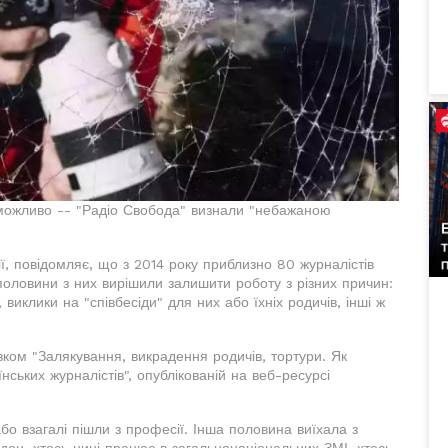
еможливо -- "Радіо Свобода" визнали "небажаною
ї, повідомляє, що з 2014 року приблизно 80 журналістів
оловини з них вирішили залишити роботу з різних причин:
 виклики на "співбесіди" для них або їхніх родичів, інші ж
вком "Залякування, викрадення родичів, тортури. Як
їнських журналістів", опублікованій на веб-ресурсі
бо взагалі пішли з професії. Інша половина виїхала з