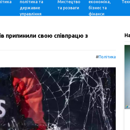
ітика
політика та
Мистецтво
економіка,
Техн
державне
та розваги
бізнес та
управління
фінанси
тів припинили свою співпрацю з
Н
#
Політика