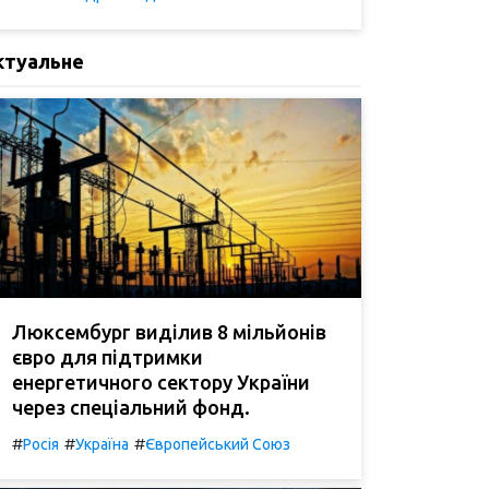
ктуальне
Люксембург виділив 8 мільйонів
євро для підтримки
енергетичного сектору України
через спеціальний фонд.
#
#
#
Росія
Україна
Європейський Союз