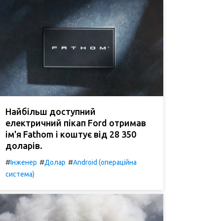
Найбільш доступний
електричний пікап Ford отримав
ім'я Fathom і коштує від 28 350
доларів.
#
#
#
Інженер
Долар
Android (операційна
система)