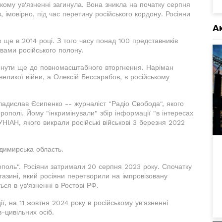
ькому ув'язненні загинула. Вона зникла на початку серпня
, імовірно, під час перетину російського кордону. Росіяни
А
в ще в 2014 році. З того часу понад 100 представників
ртвами російського полону.
ернути ще до повномасштабного вторгнення. Наріман
великої війни, а Олексій Бессарабов, в російському
ладислав Єсипенко -- журналіст "Радіо Свобода", якого
ополі. Йому "інкримінували" збір інформації "в інтересах
НІАН, якого викрали російські військові 3 березня 2022
адимирська область.
ополь". Росіяни затримали 20 серпня 2023 року. Спочатку
азині, який росіяни перетворили на імпровізовану
ься в ув'язненні в Ростові РФ.
ї, на 11 жовтня 2024 року в російському ув'язненні
-цивільних осіб.