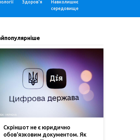
ології
Здоров'я
Навколишнє
середовище
айпопулярніше
Скріншот не є юридично
обов'язковим документом. Як