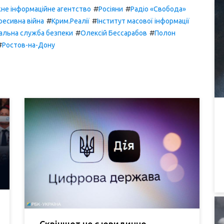
#
#
жне інформаційне агентство
Росіяни
Радіо «Свобода»
#
#
ресивна війна
Крим.Реалії
Інститут масової інформації
#
#
льна служба безпеки
Олексій Бессарабов
Полон
#
Ростов-на-Дону
Скріншот не є юридично