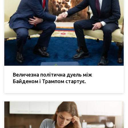
Величезна політична дуель між
Байденом і Трампом стартує.