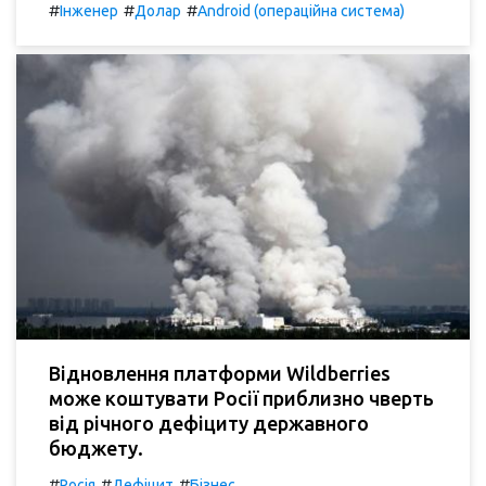
#
#
#
Інженер
Долар
Android (операційна система)
Відновлення платформи Wildberries
може коштувати Росії приблизно чверть
від річного дефіциту державного
бюджету.
#
#
#
Росія
Дефіцит
Бізнес