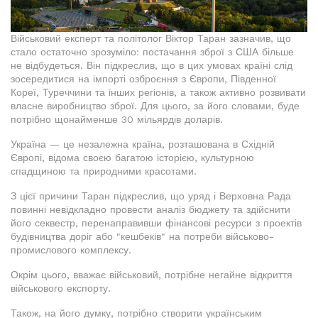
Військовий експерт та політолог Віктор Таран зазначив, що
стало остаточно зрозуміло: постачання зброї з США більше
не відбудеться. Він підкреслив, що в цих умовах країні слід
зосередитися на імпорті озброєння з Європи, Південної
Кореї, Туреччини та інших регіонів, а також активно розвивати
власне виробництво зброї. Для цього, за його словами, буде
потрібно щонайменше 30 мільярдів доларів.
Україна — це незалежна країна, розташована в Східній
Європі, відома своєю багатою історією, культурною
спадщиною та природними красотами.
З цієї причини Таран підкреслив, що уряд і Верховна Рада
повинні невідкладно провести аналіз бюджету та здійснити
його секвестр, перенаправивши фінансові ресурси з проектів
будівництва доріг або "кешбеків" на потреби військово-
промислового комплексу.
Окрім цього, вважає військовий, потрібне негайне відкриття
військового експорту.
Також, на його думку, потрібно створити українським