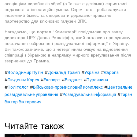
асоціаціям виробників зброї (а їх вже є декілька) сприятливі
податкові та інвестиційні умови. Окрім того, треба залучати
іноземний бізнес та створювати державно-приватне
партнерство для ключових галузей ВПК.
Нагадаємо, що портал "Коментарі" повідомляв про заяву
директора ЦРУ Джона Реткліффа, який оголосив про зупинку
постачання озброєння і розвідувальної інформації в Україну.
Він також зазначив, що з нетерпінням очікує на відновлення
співпраці з Україною в напрямку мирного врегулювання після
звернення до Трампа.
#
#
#
#
Володимир Путін
Дональд Трамп
Україна
Європа
#
#
#
#
Південна Корея
Експорт
Бюджет
Туреччина
#
#
#
Політолог
Військово-промисловий комплекс
Центральне
#
#
розвідувальне управління
Розвідувальна інформація
Таран
Віктор Вікторович
Читайте також