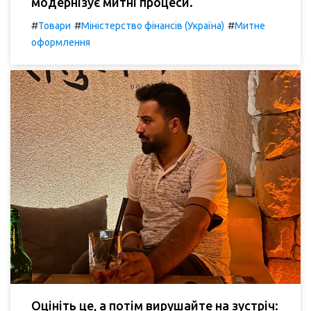
модернізує митні процеси.
#
#
#
Товари
Міністерство фінансів (Україна)
Митне
оформлення
Оцініть це, а потім вирушайте на зустріч: