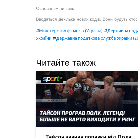
Основні зміни такі:
Вводяться декілька нових кодів. Вони будуть стос
#
#
Міністерство фінансів (Україна)
Державна пода
#
України
Державна податкова служба України (2
Читайте також
Тайсон зазнав поразки від Пола.