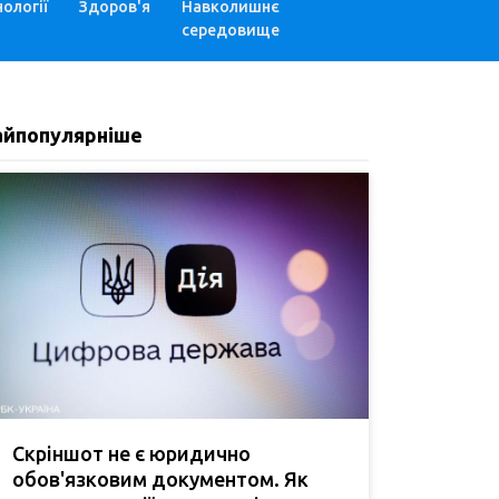
ології
Здоров'я
Навколишнє
середовище
айпопулярніше
Скріншот не є юридично
обов'язковим документом. Як