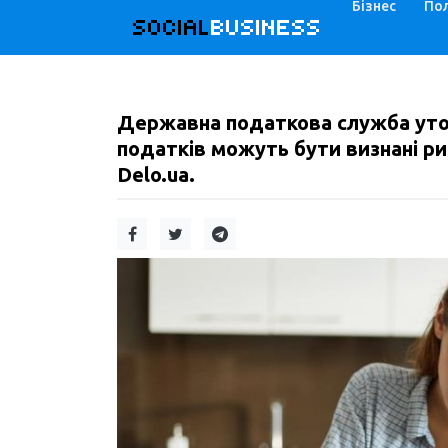
Бізнес
Пол
SOCIAL
BUSINESS
Державна податкова служба уточ
податків можуть бути визнані р
Delo.ua.