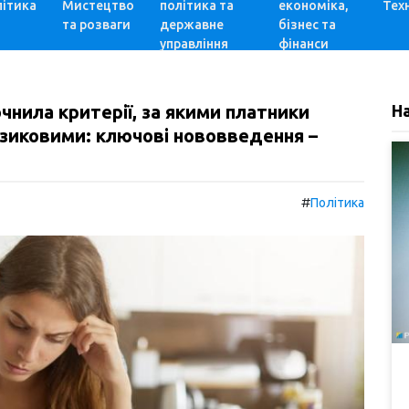
ітика
Мистецтво
політика та
економіка,
Техн
та розваги
державне
бізнес та
управління
фінанси
нила критерії, за якими платники
Н
изиковими: ключові нововведення –
#
Політика