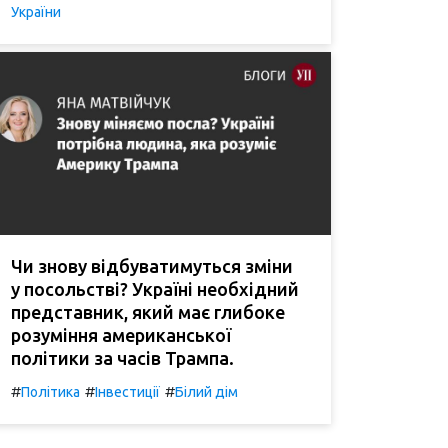
України
Чи знову відбуватимуться зміни
у посольстві? Україні необхідний
представник, який має глибоке
розуміння американської
політики за часів Трампа.
#
#
#
Політика
Інвестиції
Білий дім