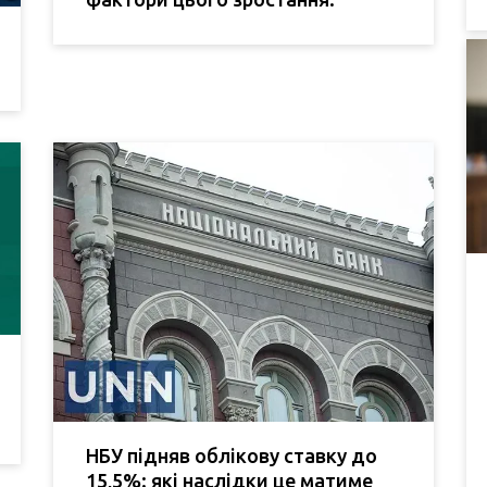
НБУ підняв облікову ставку до
15,5%: які наслідки це матиме