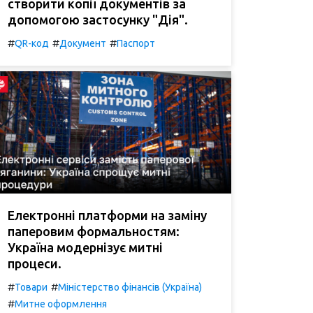
створити копії документів за
допомогою застосунку "Дія".
#
#
#
QR-код
Документ
Паспорт
Електронні платформи на заміну
паперовим формальностям:
Україна модернізує митні
процеси.
#
#
Товари
Міністерство фінансів (Україна)
#
Митне оформлення