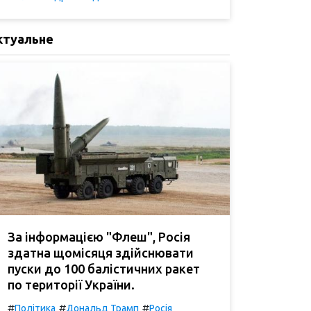
ктуальне
За інформацією "Флеш", Росія
здатна щомісяця здійснювати
пуски до 100 балістичних ракет
по території України.
#
#
#
Політика
Дональд Трамп
Росія