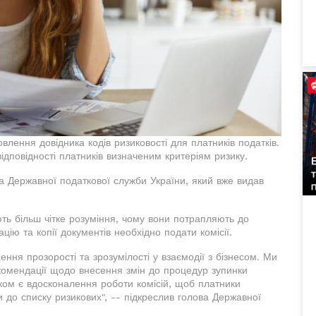
лення довідника кодів ризиковості для платників податків.
відповідності платників визначеним критеріям ризику.
 Державної податкової служби України, який вже видав
ть більш чітке розуміння, чому вони потрапляють до
цію та копії документів необхідно подати комісії.
ня прозорості та зрозумілості у взаємодії з бізнесом. Ми
комендації щодо внесення змін до процедур зупинки
ком є вдосконалення роботи комісій, щоб платники
и до списку ризикових", -- підкреслив голова Державної