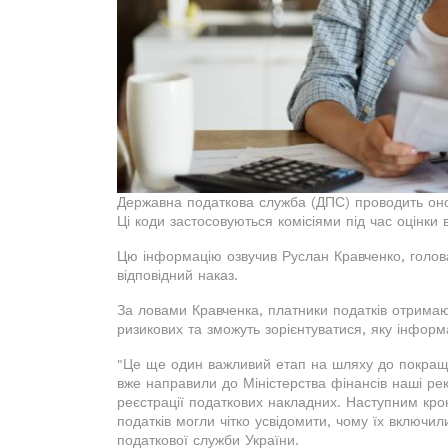
Державна податкова служба (ДПС) проводить онов
Ці коди застосовуються комісіями під час оцінки 
Цю інформацію озвучив Руслан Кравченко, голова
відповідний наказ.
За ловами Кравченка, платники податків отримаю
ризикових та зможуть зорієнтуватися, яку інформа
"Це ще один важливий етап на шляху до покращен
вже направили до Міністерства фінансів наші ре
реєстрації податкових накладних. Наступним кро
податків могли чітко усвідомити, чому їх включил
податкової служби України.