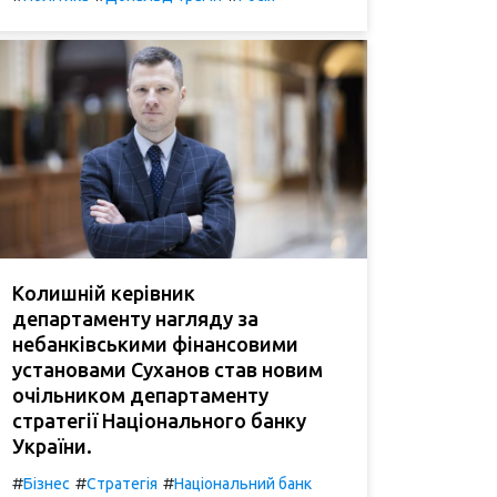
Колишній керівник
департаменту нагляду за
небанківськими фінансовими
установами Суханов став новим
очільником департаменту
стратегії Національного банку
України.
#
#
#
Бізнес
Стратегія
Національний банк