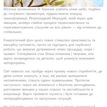
Місячне затемнення 14 березня освітить нічне небо, подібно
до потужного прожектора, підкреслюючи значущі
трансформації. Ретроградний Меркурій, який керує цим
явищем, активує глибокі процеси переосмислення та
перезавантаження стосунків на всіх рівнях — від інтимних до
глобальних.
Енергетичний фон цього тижня стимулює креативність та
емоційну чутливість, проте не підходить для серйозної
роботи, що вимагає дотримання чітких процедур, норм і
правил. Спілкування стає більш інтимним і творчим, але
варто зосередитися на деталях, щоб уникнути можливих
непорозумінь.
Світ навколо нас пройде через призму нового сприйняття, де
деякі шляхи зникнуть, а інші, які раніше залишалися
непоміченими, стануть єдино правильними. Протягом
наступного тижня ми зіткнемося з безліччю несподіванок,
раптовими змінами у наших планах та нестабільністю в
комунікації. Варто проявити гнучкість і бути готовими до
непередбачуваних та заплутаних ситуацій.
Не забувайте, що астрологічні явища мають колективний