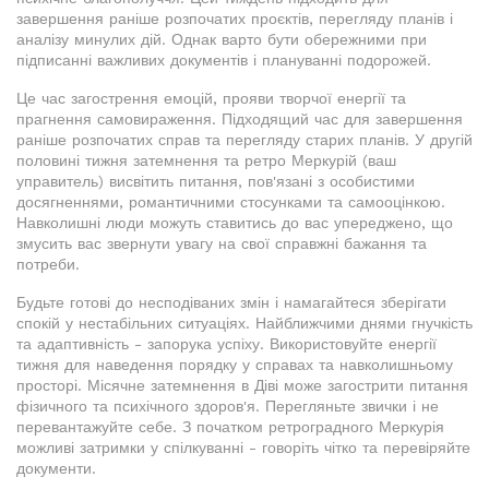
завершення раніше розпочатих проєктів, перегляду планів і
аналізу минулих дій. Однак варто бути обережними при
підписанні важливих документів і плануванні подорожей.
Це час загострення емоцій, прояви творчої енергії та
прагнення самовираження. Підходящий час для завершення
раніше розпочатих справ та перегляду старих планів. У другій
половині тижня затемнення та ретро Меркурій (ваш
управитель) висвітить питання, пов'язані з особистими
досягненнями, романтичними стосунками та самооцінкою.
Навколишні люди можуть ставитись до вас упереджено, що
змусить вас звернути увагу на свої справжні бажання та
потреби.
Будьте готові до несподіваних змін і намагайтеся зберігати
спокій у нестабільних ситуаціях. Найближчими днями гнучкість
та адаптивність - запорука успіху. Використовуйте енергії
тижня для наведення порядку у справах та навколишньому
просторі. Місячне затемнення в Діві може загострити питання
фізичного та психічного здоров'я. Перегляньте звички і не
перевантажуйте себе. З початком ретроградного Меркурія
можливі затримки у спілкуванні - говоріть чітко та перевіряйте
документи.