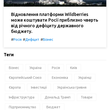
Відновлення платформи Wildberries
може коштувати Росії приблизно чверть
від річного дефіциту державного
бюджету.
#
#
#
Росія
Дефіцит
Бізнес
Теги
Бізнес
Україна
Росія
Київ
Європейський Союз
Економіка
Українці
Європа
Інвестиції
Українська гривня
Інфраструктура
Дональд Трамп
Товари
Підприємництво
Бюджет