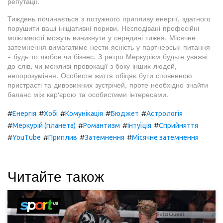
репутації.
Тиждень починається з потужного припливу енергії, здатного
порушити ваші ініціативні пориви. Несподівані професійні
можливості можуть виникнути у середині тижня. Місячне
затемнення вимагатиме нести ясність у партнерські питання
- будь то любов чи бізнес. З ретро Меркурієм будьте уважні
до слів, чи можливі провокації з боку інших людей,
непорозуміння. Особисте життя обіцяє бути сповненою
пристрасті та дивовижних зустрічей, проте необхідно знайти
баланс між кар'єрою та особистими інтересами.
#
#
#
#
#
Енергія
Хобі
Комунікація
Бюджет
Астрологія
#
#
#
#
Меркурій (планета)
Романтизм
Інтуїція
Сприйняття
#
#
#
#
YouTube
Приплив
Затемнення
Місячне затемнення
Читайте також