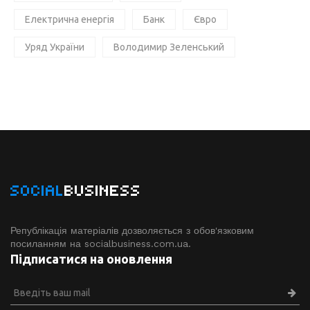
Електрична енергія
Банк
Євро
Уряд України
Володимир Зеленський
SOCIAL
BUSINESS
Републікація матеріалів дозволяється з обов'язковим
посиланням на socialbusiness.com.ua.
Підписатися на оновлення