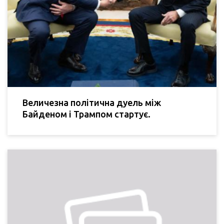
Величезна політична дуель між
Байденом і Трампом стартує.