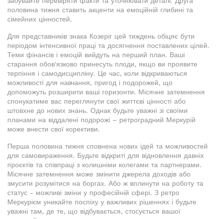
забувайте перевіряти факти та уточнювати деталі. Друга
половина тижня ставить акценти на емоційній глибині та
сімейних цінностей.
Для представників знака Козеріг цей тиждень обіцяє бути
періодом інтенсивної праці та досягнення поставлених цілей.
Теми фінансів і емоцій вийдуть на перший план. Ваші
старання обов'язково принесуть плоди, якщо ви проявите
терпіння і самодисципліну. Це час, коли відкриваються
можливості для навчання, пригод і подорожей, що
допоможуть розширити ваші горизонти. Місячне затемнення
спонукатиме вас переглянути свої життєві цінності або
штовхне до нових знань. Однак будьте уважні зі своїми
планами на віддалені подорожі – ретроградний Меркурій
може внести свої корективи.
Перша половина тижня сповнена нових ідей та можливостей
для самовираження. Будьте відкриті для відновлення давніх
проєктів та співпраці з колишніми колегами та партнерами.
Місячне затемнення може змінити джерела доходів або
змусити розумітися на боргах. Або ж вплинути на роботу та
статус - можливі зміни у професійній сфері. З ретро
Меркурієм уникайте поспіху у важливих рішеннях і будьте
уважні там, де те, що відбувається, стосується вашої