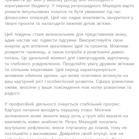
коригування бюджету. У період ретроградного Меркурія варто
уникати імпульсивних покупок та бути уважними під час
фінансових операцій. Цей час надає можливість зануритися у
творчі проєкти та налагодити важливі ділові зв’язки.
Цей тиждень стане визначальним для представників знаку,
адже настав час підвести підсумки. Використовуйте свою
енергію для втілення креативних ідей та проектів. Можливе
розкриття таємниць, а також потреба в розв'язанні давніх
питань. Це ідеальний момент для самороздумів, відпочинку
та глибокого усвідомлення. Приділяйте увагу дружнім зв'язкам
та спільним ініціативам. Цей період характеризується
активним обміном ідеями, що може позитивно вплинути на
ваш кар'єрний ріст і особистісний розвиток. Сфера романтики
оживе, вносячи у ваше повсякдення нові нотки романтики та
радості.
У професійній діяльності очікується стабільний прогрес.
Кар'єрні питання виходять першому плані. Місячне
затемнення може змінити вашу роль у групі або вказати на
важливість нових знайомств. Ретро Меркурій посилить
внутрішню рефлексію, внесе плутанину до планів, тому не
поспішайте з висновками. Довіряйте своїй інтуїції, але не