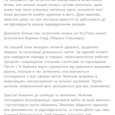
вплив, але реакції людей можуть суттєво різнитися, адже
кожен має свою унікальну натальну карту, розуміння якої
може допомогти знайти гармонію в житті. Дуже важливо
звертати увагу на свої внутрішні відчуття та здійснювати дії,
які відповідають вашим індивідуальним умовам.
Дізнатися більше про астрологію можна на YouTube-каналі
астрологині Марини Скаді (Марини Соколової).
На перший план виходять аспекти здоров'я, щоденних
завдань та організації домашнього життя. Це вдалий момент
для наведення порядку в справах, переосмислення робочих
процесів і покращення стосунків з колегами та партнерами.
Проте з 14 березня варто утриматися від ухвалення важливих
рішень, оскільки в час затемнень спостерігаються
спотворення у всіх сферах життя. Можливі затримки в
комунікаціях, непорозуміння та технічні проблеми. Проте
загалом, енергетичний фон залишається для вас позитивним.
Зростає бажання до свободи та автономії. Можливі
несподівані трансформації, прагнення вийти за межі звичного
і протестувати проти обмежень. Важливо зберігати гармонію
між креативністю та відповідальністю, а також дбати про своє
психічне благополуччя. Цей тиждень підходить для