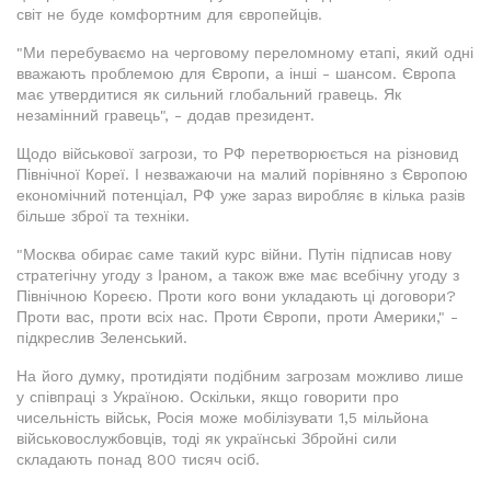
світ не буде комфортним для європейців.
"Ми перебуваємо на черговому переломному етапі, який одні
вважають проблемою для Європи, а інші - шансом. Європа
має утвердитися як сильний глобальний гравець. Як
незамінний гравець", - додав президент.
Щодо військової загрози, то РФ перетворюється на різновид
Північної Кореї. І незважаючи на малий порівняно з Європою
економічний потенціал, РФ уже зараз виробляє в кілька разів
більше зброї та техніки.
"Москва обирає саме такий курс війни. Путін підписав нову
стратегічну угоду з Іраном, а також вже має всебічну угоду з
Північною Кореєю. Проти кого вони укладають ці договори?
Проти вас, проти всіх нас. Проти Європи, проти Америки," -
підкреслив Зеленський.
На його думку, протидіяти подібним загрозам можливо лише
у співпраці з Україною. Оскільки, якщо говорити про
чисельність військ, Росія може мобілізувати 1,5 мільйона
військовослужбовців, тоді як українські Збройні сили
складають понад 800 тисяч осіб.