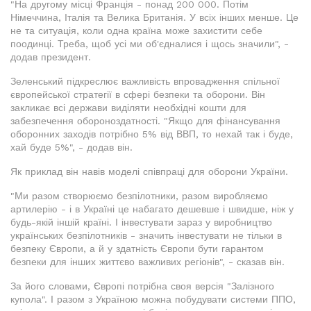
"На другому місці Франція - понад 200 000. Потім
Німеччина, Італія та Велика Британія. У всіх інших менше. Це
не та ситуація, коли одна країна може захистити себе
поодинці. Треба, щоб усі ми об'єдналися і щось значили", -
додав президент.
Зеленський підкреслює важливість впровадження спільної
європейської стратегії в сфері безпеки та оборони. Він
закликає всі держави виділяти необхідні кошти для
забезпечення обороноздатності. "Якщо для фінансування
оборонних заходів потрібно 5% від ВВП, то нехай так і буде,
хай буде 5%", - додав він.
Як приклад він навів моделі співпраці для оборони України.
"Ми разом створюємо безпілотники, разом виробляємо
артилерію - і в Україні це набагато дешевше і швидше, ніж у
будь-якій іншій країні. І інвестувати зараз у виробництво
українських безпілотників - значить інвестувати не тільки в
безпеку Європи, а й у здатність Європи бути гарантом
безпеки для інших життєво важливих регіонів", - сказав він.
За його словами, Європі потрібна своя версія "Залізного
купола". І разом з Україною можна побудувати системи ППО,