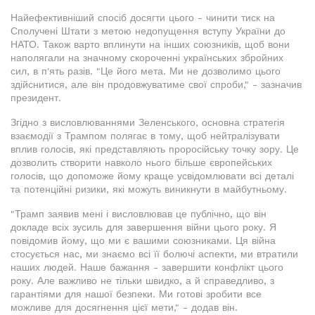
Найефективніший спосіб досягти цього - чинити тиск на
Сполучені Штати з метою недопущення вступу України до
НАТО. Також варто вплинути на інших союзників, щоб вони
наполягали на значному скороченні українських збройних
сил, в п'ять разів. "Це його мета. Ми не дозволимо цього
здійснитися, але він продовжуватиме свої спроби," - зазначив
президент.
Згідно з висловлюваннями Зеленського, основна стратегія
взаємодії з Трампом полягає в тому, щоб нейтралізувати
вплив голосів, які представляють проросійську точку зору. Це
дозволить створити навколо нього більше європейських
голосів, що допоможе йому краще усвідомлювати всі деталі
та потенційні ризики, які можуть виникнути в майбутньому.
"Трамп заявив мені і висловлював це публічно, що він
докладе всіх зусиль для завершення війни цього року. Я
повідомив йому, що ми є вашими союзниками. Ця війна
стосується нас, ми знаємо всі її болючі аспекти, ми втратили
наших людей. Наше бажання - завершити конфлікт цього
року. Але важливо не тільки швидко, а й справедливо, з
гарантіями для нашої безпеки. Ми готові зробити все
можливе для досягнення цієї мети," - додав він.