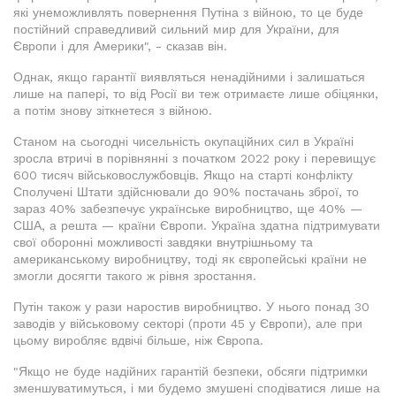
які унеможливлять повернення Путіна з війною, то це буде
постійний справедливий сильний мир для України, для
Європи і для Америки", - сказав він.
Однак, якщо гарантії виявляться ненадійними і залишаться
лише на папері, то від Росії ви теж отримаєте лише обіцянки,
а потім знову зіткнетеся з війною.
Станом на сьогодні чисельність окупаційних сил в Україні
зросла втричі в порівнянні з початком 2022 року і перевищує
600 тисяч військовослужбовців. Якщо на старті конфлікту
Сполучені Штати здійснювали до 90% постачань зброї, то
зараз 40% забезпечує українське виробництво, ще 40% —
США, а решта — країни Європи. Україна здатна підтримувати
свої оборонні можливості завдяки внутрішньому та
американському виробництву, тоді як європейські країни не
змогли досягти такого ж рівня зростання.
Путін також у рази наростив виробництво. У нього понад 30
заводів у військовому секторі (проти 45 у Європи), але при
цьому виробляє вдвічі більше, ніж Європа.
"Якщо не буде надійних гарантій безпеки, обсяги підтримки
зменшуватимуться, і ми будемо змушені сподіватися лише на