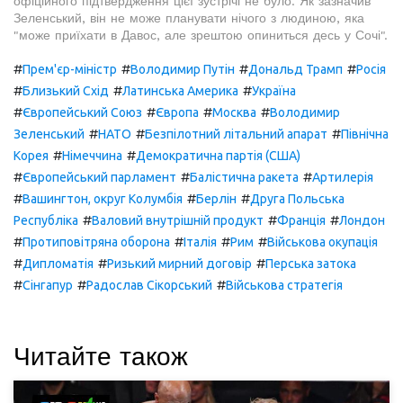
офіційного підтвердження цієї зустрічі не було. Як зазначив
Зеленський, він не може планувати нічого з людиною, яка
"може приїхати в Давос, але зрештою опиниться десь у Сочі".
#
#
#
#
Прем'єр-міністр
Володимир Путін
Дональд Трамп
Росія
#
#
#
Близький Схід
Латинська Америка
Україна
#
#
#
#
Європейський Союз
Європа
Москва
Володимир
#
#
#
Зеленський
НАТО
Безпілотний літальний апарат
Північна
#
#
Корея
Німеччина
Демократична партія (США)
#
#
#
Європейський парламент
Балістична ракета
Артилерія
#
#
#
Вашингтон, округ Колумбія
Берлін
Друга Польська
#
#
#
Республіка
Валовий внутрішній продукт
Франція
Лондон
#
#
#
#
Протиповітряна оборона
Італія
Рим
Військова окупація
#
#
#
Дипломатія
Ризький мирний договір
Перська затока
#
#
#
Сінгапур
Радослав Сікорський
Військова стратегія
Читайте також