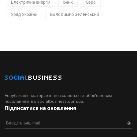
Електрична енергія
Банк
Євро
Уряд України
Володимир Зеленський
SOCIAL
BUSINESS
Републікація матеріалів дозволяється з обов'язковим
посиланням на socialbusiness.com.ua.
Підписатися на оновлення