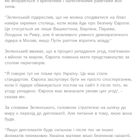
які впораються з крилатими і балістичними ракетами всіх
типів.
"Зеленський підкреслив, що не можна сподіватися на благі
наміри окремих столиць, коли мова йде про безпеку Європи.
Це стосується не лише Вашингтона, Берліна, Парижа,
Лондона та Риму, але й можливого уявного демократичного
лідера в Москві, якщо Путін раптом втратить владу."
Зеленський вважає, що в процесі укладання угод, пов'язаних
з війною та миром, Європа повинна мати представництво за
столом переговорів.
"Я говорю тут не тільки про Україну. Це має стати
стандартом. Європа заслуговує бути не просто спостерігачем,
коли її лідери обмежуються постом на сайті X після того, як
угоду укладено. Європа має визначати умови цих угод", -
сказав він.
За словами Зеленського, головною стратегією на шляху до
миру є перехід до дипломатії. Але питання в тому, якою вона
буде.
"Якщо дипломатія буде сильною і після тих чи інших
форматів перемовин Україна матиме міцні безпекові гарантії,