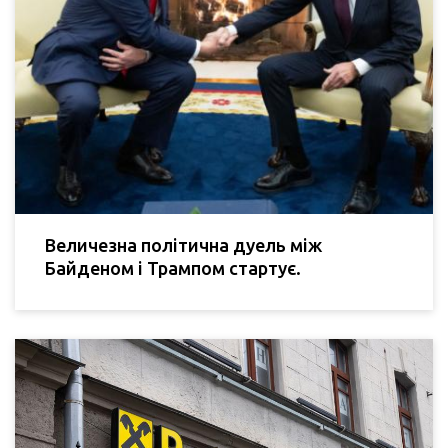
Величезна політична дуель між
Байденом і Трампом стартує.