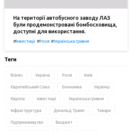
На території автобусного заводу ЛАЗ
були продемонстровані бомбосховища,
доступні для використання.
#
#
#
Інвестиції
Росія
Українська гривня
Теги
Бізнес
Україна
Росія
Київ
Європейський Союз
Економіка
Українці
Європа
Інвестиції
Українська гривня
Інфраструктура
Дональд Трамп
Товари
Підприємництво
Бюджет