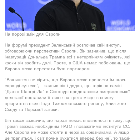
На порозі змін для Європи
На форумі президент Зеленський розпочав свій виступ,
обговорюючи перспективи Європи. Він зазначив, що після
інавгурації Дональда Трампа всі з нетерпінням очікують, які
кроки він зробить далі. Проте, в США немає побоювань, що
Європа може перестати бути партнером.
"Вашингтон не вірить, що Європа може принести їм щось
справді суттєве", - заявив він і додав, що торік на саміті
"Діалог Шангрі-Ла" в Сінгапурі представники американської
делегації поставили її лише на третє місце в списку
пріоритетів після Індо-Тихоокеанського регіону, Близького
Сходу та Перської затоки.
Він також зазначив, що наразі немає впевненості в тому, що
Трамп вважає необхідним НАТО і поважатиме інститути ЄС.
Але Європа не може стояти в черзі за союзниками. А якщо
це трапиться, і світ почне рухатися вперед без неї, то такий