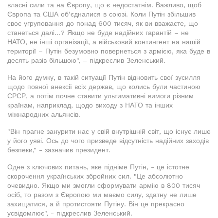
власні сили та на Європу, що є недостатнім. Важливо, щоб
Європа та США об’єдналися в союзі. Коли Путін збільшив
своє угруповання до понад 600 тисяч, як ви вважаєте, що
станеться далі...? Якщо не буде надійних гарантій – не
НАТО, не інші організації, а військовий контингент на нашій
території – Путін безумовно повернеться з армією, яка буде в
десять разів більшою", – підкреслив Зеленський.
На його думку, в такій ситуації Путін відновить свої зусилля
щодо повної анексії всіх держав, що колись були частиною
СРСР, а потім почне ставити ультимативні вимоги різним
країнам, наприклад, щодо виходу з НАТО та інших
міжнародних альянсів.
"Він прагне занурити нас у свій внутрішній світ, що існує лише
у його уяві. Ось до чого призведе відсутність надійних заходів
безпеки," - зазначив президент.
Одне з ключових питань, яке підніме Путін, - це істотне
скорочення українських збройних сил. "Це абсолютно
очевидно. Якщо ми змогли сформувати армію в 800 тисяч
осіб, то разом з Європою ми маємо силу, здатну не лише
захищатися, а й протистояти Путіну. Він це прекрасно
усвідомлює", - підкреслив Зеленський.