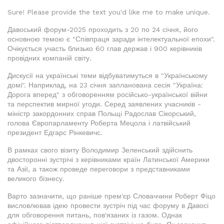
Sure! Please provide the text you'd like me to make unique.
Давоський форум-2025 проходить з 20 по 24 січня, його
основною темою є "Співпраця заради інтелектуальної епохи".
Очікується участь близько 60 глав держав і 900 керівників
провідних компаній світу.
Дискусії на українські теми відбуватимуться в "Українському
домі". Наприклад, на 23 січня запланована сесія "Україна:
Дорога вперед" з обговоренням російсько-української війни
та перспектив мирної угоди. Серед заявлених учасників -
міністр закордонних справ Польщі Радослав Сікорський,
голова Європарламенту Роберта Мецола і латвійський
президент Едгарс Рінкевичс.
В рамках свого візиту Володимир Зеленський здійснить
двосторонні зустрічі з керівниками країн Латинської Америки
та Азії, а також проведе переговори з представниками
великого бізнесу.
Варто зазначити, що раніше прем'єр Словаччини Роберт Фіцо
висловлював ідею провести зустріч під час форуму в Давосі
для обговорення питань, пов'язаних із газом. Однак