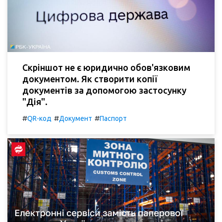
Скріншот не є юридично обов'язковим
документом. Як створити копії
документів за допомогою застосунку
"Дія".
#
#
#
QR-код
Документ
Паспорт