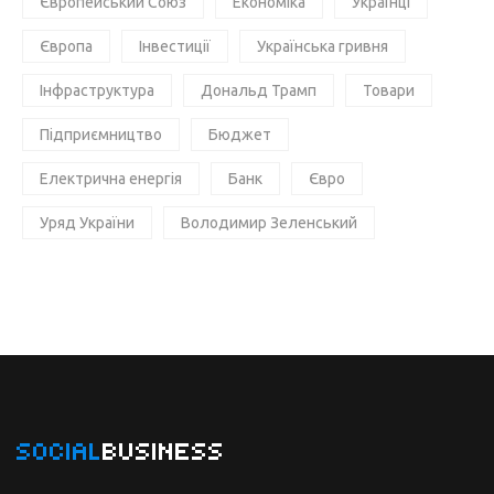
Європейський Союз
Економіка
Українці
Європа
Інвестиції
Українська гривня
Інфраструктура
Дональд Трамп
Товари
Підприємництво
Бюджет
Електрична енергія
Банк
Євро
Уряд України
Володимир Зеленський
SOCIAL
BUSINESS