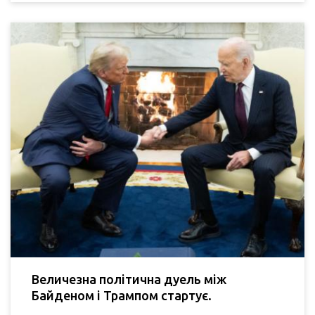
Величезна політична дуель між
Байденом і Трампом стартує.