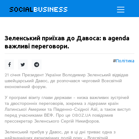
SOCIAL
BUSINESS
Зеленський приїхав до Давоса: в agenda
важливі переговори.
#
Політика
21 січня Президент України Володимир Зеленський відвідав
швейцарський Давос, де розпочався черговий Всесвітній
економічний форум.
У програмі візиту глави держави - низка важливих зустрічей
та двосторонніх переговорів, зокрема з лідерами країн
Латинської Америки та Південно-Східної Азії, а також виступ
перед учасниками ВЕФ. Про це OBOZ.UA повідомив
прессекретар Зеленського Сергій Никифоров.
Зеленський прибув у Давос, де в ці дні триває одна з
найзначніших економічних подій року - Всесвітній