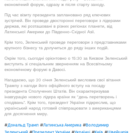
економічний форум, одразу ж після старту заходу.
Під час візиту президента заплановано ряд ключових
зустрічей. Він проведе двосторонні переговори з лідерами
держав, які розташовані в різних регіонах планети, від
Латинської Америки до Південно-Східної Азії.
Крім того, Зеленський проведе переговори з представниками
крупного бізнесу та долучиться до ряду інших подій.
Окрім того, сьогодні орієнтовно о 15:30 за Києвом Зеленський
виступить зі спеціальним зверненням на Всесвітньому
економічному форумі в Давосі.
Нагадаємо, що 20 січня Зеленський висловив свої вітання
Трампу з нагоди його офіційного вступу на посаду
президента Сполучених Штатів. Він охарактеризував
інавгурацію нового лідера країни як "день перетворень і
сподівань". Крім того, президент України підкреслив, що
український народ готовий співпрацювати з американцями
для досягнення миру.
#
#
#
Дональд Трамп
Латинська Америка
Володимир
#
#
#
#
Зеленський
Президент України
Українці
Київ
Швейцарія