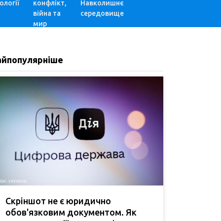
ології
конфлікт,
Навколишнє
війна та
середовище
мир
айпопулярніше
Скріншот не є юридично
обов'язковим документом. Як