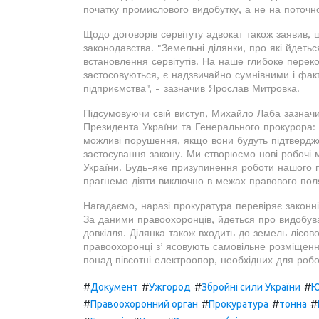
початку промислового видобутку, а не на поточно
Щодо договорів сервітуту адвокат також заявив, 
законодавства. "Земельні ділянки, про які йдетьс
встановлення сервітутів. На наше глибоке переко
застосовуються, є надзвичайно сумнівними і фак
підприємства", - зазначив Ярослав Митровка.
Підсумовуючи свій виступ, Михайло Лаба зазначи
Президента України та Генерального прокурора: "
можливі порушення, якщо вони будуть підтвердж
застосування закону. Ми створюємо нові робочі 
України. Будь-яке призупинення роботи нашого п
прагнемо діяти виключно в межах правового поля
Нагадаємо, наразі прокуратура перевіряє законн
За даними правоохоронців, йдеться про видобува
довкілля. Ділянка також входить до земель лісово
правоохоронці зʼясовують самовільне розміщення
понад півсотні електроопор, необхідних для робо
#
#
#
#
Документ
Ужгород
Збройні сили України
Ю
#
#
#
#
Правоохоронний орган
Прокуратура
тонна