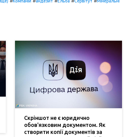
#
#
#
#
#
ище)
Компаній
андезит
Ельба
Сервітут
Мінеральні
Скріншот не є юридично
обов'язковим документом. Як
створити копії документів за