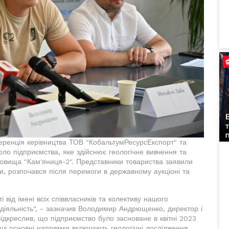
еренція керівництва ТОВ "КобальтумРесурсЕкспорт" та
оло підприємства, яке здійснює геологічне вивчення та
овища "Кам'яниця-2". Представники товариства заявили
ми, розпочався після перемоги в державному аукціоні та
 від імені всіх співвласників та колективу нашого
діяльність", - зазначив Володимир Андрющенко, директор і
ідкреслив, що підприємство було засноване в квітні 2023
ші основні напрямки включають геологічні дослідження,