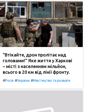
"Втікайте, дрон пролітає над
головами!" Яке життя у Харкові
– місті з населенням мільйон,
всього в 20 км від лінії фронту.
#
#
#
Росія
Україна
Мистецтво та розваги