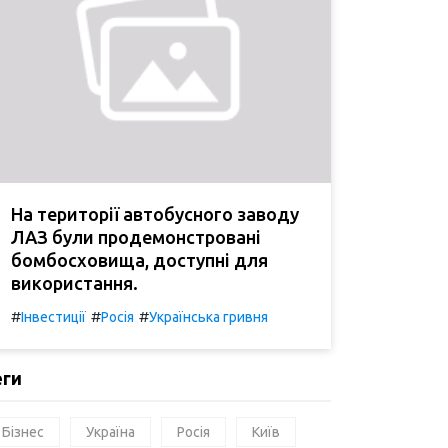
На території автобусного заводу
ЛАЗ були продемонстровані
бомбосховища, доступні для
використання.
#
#
#
Інвестиції
Росія
Українська гривня
еги
Бізнес
Україна
Росія
Київ