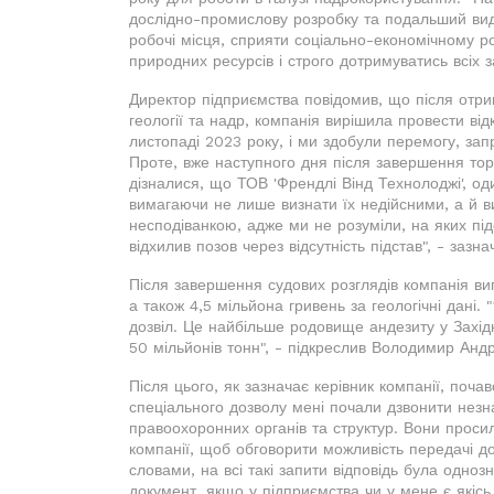
дослідно-промислову розробку та подальший вид
робочі місця, сприяти соціально-економічному р
природних ресурсів і строго дотримуватись всіх 
Директор підприємства повідомив, що після отри
геології та надр, компанія вирішила провести від
листопаді 2023 року, і ми здобули перемогу, зап
Проте, вже наступного дня після завершення торг
дізналися, що ТОВ 'Френдлі Вінд Технолоджі', оди
вимагаючи не лише визнати їх недійсними, а й 
несподіванкою, адже ми не розуміли, на яких пі
відхилив позов через відсутність підстав", - за
Після завершення судових розглядів компанія вип
а також 4,5 мільйона гривень за геологічні дані.
дозвіл. Це найбільше родовище андезиту у Захід
50 мільйонів тонн", - підкреслив Володимир Ан
Після цього, як зазначає керівник компанії, поч
спеціального дозволу мені почали дзвонити незн
правоохоронних органів та структур. Вони просил
компанії, щоб обговорити можливість передачі д
словами, на всі такі запити відповідь була одн
документ, якщо у підприємства чи у мене є якісь 