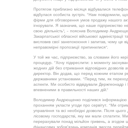
Протягом приблизно місяця відбувалися телефонні
відбулася особиста зустріч. "Нам повідомили, що
фірми для обговорення умов продажу нашого акт
ігнорувати. Я зазначив, що наше підприємство не
свою діяльність", - пояснив Володимир Андрющен
Закарпатської обласної військової адміністрації 
висловив свої занепокоєння і запитав, чому це від
неправомірні пропозиції припинилися".
У той же час, підприємство, за словами його кер
процедур. "Хочу підкреслити: з моменту заснува
жодних дій без отримання відповідних дозволів 
директор. Він додав, що перед кожним етапом ре
державними установами. "Перед тим, як переходи
аспекти. Ми особисто відвідували Держгеонадр 
впевненими в правильності наших дій."
Володимир Андрющенко поділився інформацією пр
проханням укласти угоди про сервітут. "Ми отри
управління та всі необхідні дозволи. Після цього
лісовому господарстві, яку ми мали сплатити. М
перерахували понад мільйон гривень, а згодом щ
фінансових зобов’язань компанія змогла перейти 