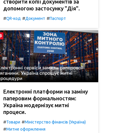
створити копії документів за
допомогою застосунку "Дія".
#
#
#
QR-код
Документ
Паспорт
Електронні платформи на заміну
паперовим формальностям:
Україна модернізує митні
процеси.
#
#
Товари
Міністерство фінансів (Україна)
#
Митне оформлення