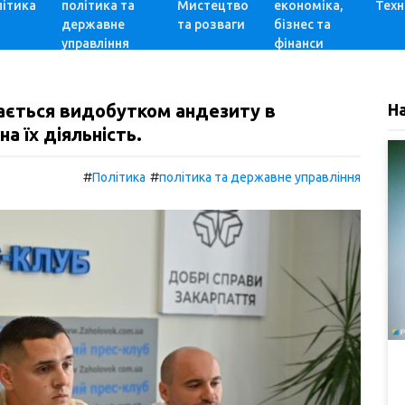
ітика
політика та
Мистецтво
економіка,
Техн
державне
та розваги
бізнес та
управління
фінанси
мається видобутком андезиту в
Н
а їх діяльність.
#
#
Політика
політика та державне управління