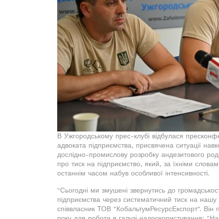
В Ужгородському прес-клубі відбулася пресконф
адвоката підприємства, присвячена ситуації навк
дослідно-промислову розробку андезитового род
про тиск на підприємство, який, за їхніми слова
останнім часом набув особливої інтенсивності.
"Сьогодні ми змушені звернутись до громадськості
підприємства через систематичний тиск на нашу 
співвласник ТОВ "КобальтумРесурсЕкспорт". Він п
року для роботи в галузі надрокористування: "На