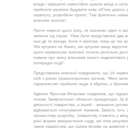
влади і вирішило самостійно шукати вихід із сит
прийняли рішення будувати нову об'їзну дорог
сервітуту, розробили проєкт. Там фактично нема
власним коштом".
Проте навесні цього року, як зазначає один із за
змінила хід справ. "Нам були представлені два в
інші дії та заходи. Коли я запитав, чому це так 
'Ми купуємо не бізнес, ми купуємо вашу відсутніс
цього керівництво компанії почало ретельно дос
новини про зміну власників іншого андезитового 
попередні події".
Представники компанії повідомили, що 29 червн
осіб з різних правоохоронних органів. "Мені зат
підприємство прийшли люди зі зброєю, у бронежи
Адвокат Ярослав Митровка повідомив, що підпр
позови Закарпатської обласної прокуратури. За й
діяльності товариства, а інший - визнання догов
відбувається сплутування термінів. Замість того
промислову розробку, товариству ставлять у ви
різні форми використання надр, які чітко регулю
також підкреслив, що оцінка впливу на довкілля 