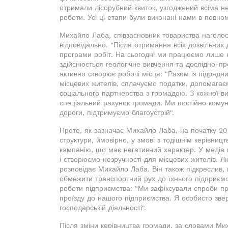
отримали лісорубний квиток, узгоджений всіма нео
роботи. Усі ці етапи були виконані нами в повном
Михайло Лаба, співзасновник товариства наголос
відповідально. "Після отримання всіх дозвільних
програми робіт. На сьогодні ми працюємо лише н
здійснюється геологічне вивчення та дослідно-пр
активно створює робочі місця: "Разом із підряд
місцевих жителів, сплачуємо податки, допомагаєм
соціального партнерства з громадою. З кожної в
спеціальний рахунок громади. Ми постійно кому
дороги, підтримуємо благоустрій".
Проте, як зазначає Михайло Лаба, на початку 20
структури, ймовірно, у змові з тодішнім керівни
кампанію, що має негативний характер. У медіа
і створюємо незручності для місцевих жителів. Л
розповідає Михайло Лаба. Він також підкреслив, 
обмежити транспортний рух до їхнього підприємс
роботи підприємства: "Ми зафіксували спроби пр
проїзду до нашого підприємства. Я особисто зве
господарській діяльності".
Після зміни керівництва громади, за словами Ми