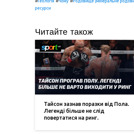
#
#
#
Геологія
Чому
Родовище (мінеральне родов
ресурси
Читайте також
Тайсон зазнав поразки від Пола.
Легенді більше не слід
повертатися на ринг.