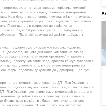
 переговори, а потім, за словами керівника компанії,
 ми повинні зустрітися з представниками конкурентної
А
иву. Нам будуть запропоновані умови, які ми не зможемо
 має наміру продавати цей об'єкт, адже ми тільки почали
ко. Після цього він звернувся до керівництва
та обласної ради: "Я розповів про те, що відбувалося,
бувається. Після цієї розмови всі дзвінки та будь-які
івника, продовжує дотримуватися всіх законодавчих
ння і до сьогоднішнього дня наша компанія не вжила
або узгоджень з компетентними органами," – зазначив
алізації проекту компанія неодноразово консультувалася з
ти до наступного етапу, ми ретельно перевіряли всі
і Геоінформ, подавали документи до Держпраці, щоб бути
о те, що компанія звернулася до ДП "Ліси України" з
мали погодження від районного лісництва до центрального
 ДП "Ліси України" визначило суму компенсації за втрати в
и виконали це зобов’язання в повному обсязі: спершу
е більше двох мільйонів". Лише після виконання цих
до наступного етапу. "Після сплати всіх витрат ми