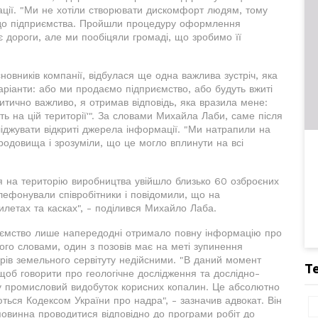
уації. "Ми не хотіли створювати дискомфорт людям, тому
у до підприємства. Пройшли процедуру оформлення
є дороги, але ми пообіцяли громаді, що зробимо її
сновників компанії, відбулася ще одна важлива зустріч, яка
аріанти: або ми продаємо підприємство, або будуть вжиті
критично важливо, я отримав відповідь, яка вразила мене:
ть на цій території'". За словами Михайла Лаби, саме після
ліджувати відкриті джерела інформації. "Ми натрапили на
родовища і зрозуміли, що це могло вплинути на всі
я на територію виробництва увійшло близько 60 озброєних
елефонували співробітники і повідомили, що на
летах та касках", - поділився Михайло Лаба.
иємство лише напередодні отримало повну інформацію про
ого словами, один з позовів має на меті зупинення
орів земельного сервітуту недійсними. "В даний момент
Т
, щоб говорити про геологічне дослідження та дослідно-
ну промисловий видобуток корисних копалин. Це абсолютно
ються Кодексом України про надра", - зазначив адвокат. Він
повинна проводитися відповідно до програми робіт до