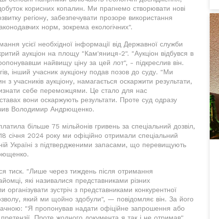
обуток корисних копалин. Ми прагнемо створювати нові
озвитку регіону, забезпечувати прозоре використання
законодавчих норм, зокрема екологічних".
мання усієї необхідної інформації від Державної служби
критий аукціон на площу "Кам'яниця-2". "Аукціон відбувся в
ропонувавши найвищу ціну за цей лот", - підкреслив він.
ів, інший учасник аукціону подав позов до суду. "Ми
н з учасників аукціону, намагається оскаржити результати,
визнати себе переможцями. Це стало для нас
дставах вони оскаржують результати. Проте суд одразу
значив Володимир Андрющенко.
латила більше 75 мільйонів гривень за спеціальний дозвіл,
 "18 січня 2024 року ми офіційно отримали спеціальний
ній Україні з підтвердженими запасами, що перевищують
дрющенко.
ався тиск. "Лише через тиждень після отримання
айомці, які називалися представниками різних
и організувати зустріч з представниками конкурентної
озволу, який ми щойно здобули", — повідомляє він. За його
означною: "Я пропонував надати офіційне запрошення або
претензії. Проте жодного документа я так і не отримав".