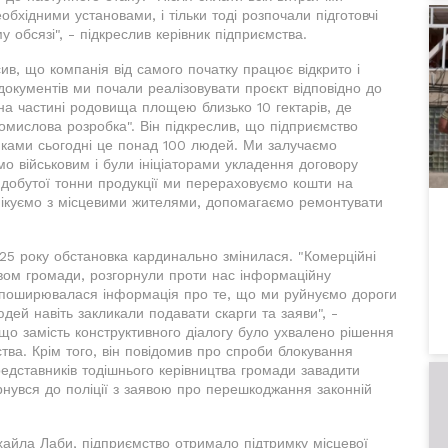
бхідними установами, і тільки тоді розпочали підготовчі
у обсязі", - підкреслив керівник підприємства.
ив, що компанія від самого початку працює відкрито і
 документів ми почали реалізовувати проєкт відповідно до
а частині родовища площею близько 10 гектарів, де
омислова розробка". Він підкреслив, що підприємство
никами сьогодні це понад 100 людей. Ми залучаємо
о військовим і були ініціаторами укладення договору
идобутої тонни продукції ми перераховуємо кошти на
нікуємо з місцевими жителями, допомагаємо ремонтувати
25 року обстановка кардинально змінилася. "Комерційні
цтвом громади, розгорнули проти нас інформаційну
 поширювалася інформація про те, що ми руйнуємо дороги
юдей навіть закликали подавати скарги та заяви", -
що замість конструктивного діалогу було ухвалено рішення
тва. Крім того, він повідомив про спроби блокування
едставників тодішнього керівництва громади завадити
рнувся до поліції з заявою про перешкоджання законній
хайла Лаби, підприємство отримало підтримку місцевої