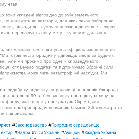
му етапі.
що вони укладені відповідно до змін земельного
я, не належать до категорій, для яких закон забороняє
нання, підходи до тлумачення законодавства, які зараз
тично переслідують одну мету - зупинити діяльність
в, що компанія вже підготувала офіційне звернення до
Ми готові нести юридичну відповідальність за будь-які
ені. Але ми просимо про одне - справедливого
місця, сплачуємо податки та підтримуємо Збройні сили
ідприємства може мати катастрофічні наслідки. Ми
".
ість видобутку андезиту на родовищі неподалік Ужгорода.
ння на площі 59 га без висновку про оцінку впливу на
го фонду, зазначили у прокуратурі. Окрім цього,
 лінії електропередач довжиною близько 3,5 кілометра та
ти підприємства.
#
#
рист
Законодавство
Природне середовище
#
#
#
#
Гектар
Надра
Ліси України
Аукціон
Західна Україна