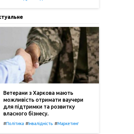
ктуальне
Ветерани з Харкова мають
можливість отримати ваучери
для підтримки та розвитку
власного бізнесу.
#
#
#
Політика
Інвалідність
Маркетинг