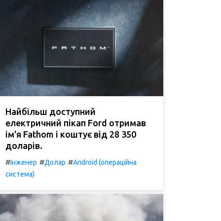
Найбільш доступний
електричний пікап Ford отримав
ім'я Fathom і коштує від 28 350
доларів.
#
#
#
Інженер
Долар
Android (операційна
система)