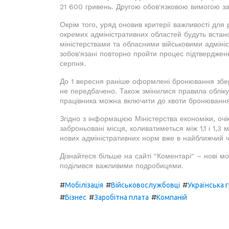
21 600 гривень. Другою обов'язковою вимогою зал
Окрім того, уряд оновив критерії важливості для 
окремих адміністративних областей будуть встано
міністерствами та обласними військовими адміні
зобов'язані повторно пройти процес підтверджен
серпня.
До 1 вересня раніше оформлені бронювання збер
не передбачено. Також змінилися правила обліку 
працівника можна включити до квоти бронюванн
Згідно з інформацією Міністерства економіки, очік
заброньовані місця, коливатиметься між 1,1 і 1,3
нових адміністративних норм вже в найближчий ч
Дізнайтеся більше на сайті "Коментарі" – нові м
поділився важливими подробицями.
#
#
#
Мобілізація
Військовослужбовці
Українська 
#
#
#
Бізнес
Заробітна плата
Компаній