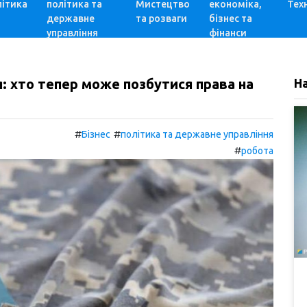
ітика
політика та
Мистецтво
економіка,
Техн
державне
та розваги
бізнес та
управління
фінанси
 хто тепер може позбутися права на
Н
#
#
Бізнес
політика та державне управління
#
робота