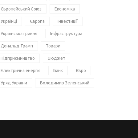
Європейський Союз
Економіка
Українці
Європа
Інвестиції
Українська гривня
Інфраструктура
Дональд Трамп
Товари
Підприємництво
Бюджет
Електрична енергія
Банк
Євро
Уряд України
Володимир Зеленський