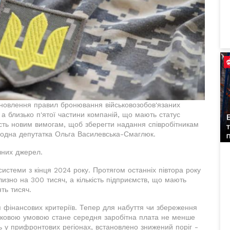
оновлення правил бронювання військовозобов'язаних
, а близько п'ятої частини компаній, що мають статус
ість новим вимогам, щоб зберегти надання співробітникам
народна депутатка Ольга Василевська-Смаглюк.
ічних джерел.
стеми з кінця 2024 року. Протягом останніх півтора року
лизно на 300 тисяч, а кількість підприємств, що мають
ть тисяч.
 фінансових критеріїв. Тепер для набуття чи збереження
язковою умовою стане середня заробітна плата не менше
ь у прифронтових регіонах, встановлено знижений поріг -