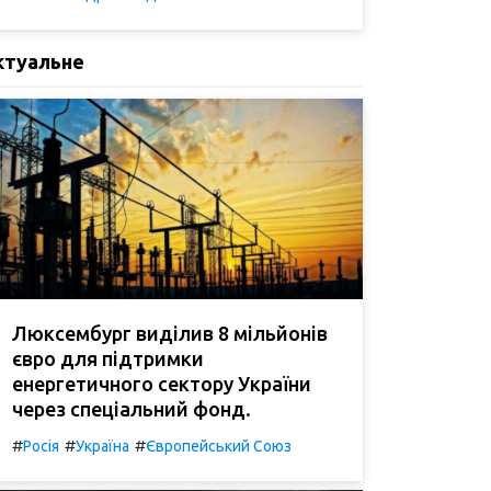
ктуальне
Люксембург виділив 8 мільйонів
євро для підтримки
енергетичного сектору України
через спеціальний фонд.
#
#
#
Росія
Україна
Європейський Союз