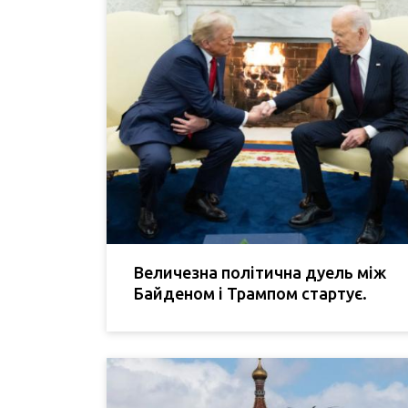
Величезна політична дуель між
Байденом і Трампом стартує.