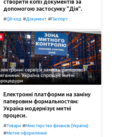
створити копії документів за
допомогою застосунку "Дія".
#
#
#
QR-код
Документ
Паспорт
Електронні платформи на заміну
паперовим формальностям:
Україна модернізує митні
процеси.
#
#
Товари
Міністерство фінансів (Україна)
#
Митне оформлення