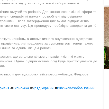
ишається відсутність податкової заборгованості.
різних галузей та регіонів. Для кожної економічної сфери та
влені специфічні вимоги, розроблені відповідними
страціями. Після затвердження цих вимог підприємства
ня свого статусу. Цю процедуру необхідно завершити до 10
ежуть чинність, а автоматичного анулювання відстрочок
працівників, які працюють за сумісництвом: тепер такого
я лише за одним місцем роботи.
ується, що загальна кількість працівників, які мають
 мільйона. Однак підприємствам слід буде пристосуватися до
ас.
ожливості для відстрочки військовослужбовців: Федоров
#
#
#
гривня
Економіка
Уряд України
Військовозобов'язаний