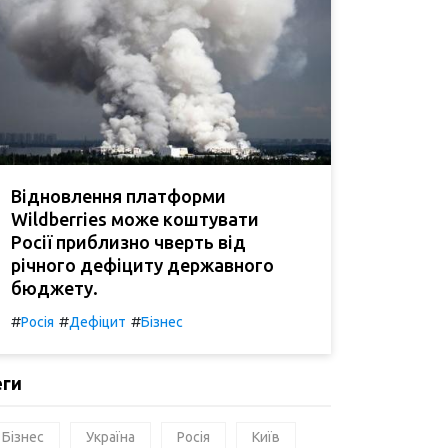
Відновлення платформи
Wildberries може коштувати
Росії приблизно чверть від
річного дефіциту державного
бюджету.
#
#
#
Росія
Дефіцит
Бізнес
еги
Бізнес
Україна
Росія
Київ