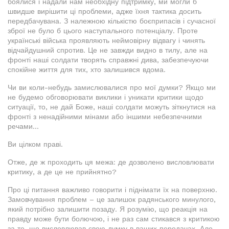
боялися і надали нам необхідну підтримку, ми могли б
швидше вирішити ці проблеми, адже їхня тактика досить
передбачувана. З належною кількістю боєприпасів і сучасної
зброї не було б цього наступального потенціалу. Проте
українські війська проявляють неймовірну відвагу і чинять
відчайдушний спротив. Це не завжди видно в тилу, але на
фронті наші солдати творять справжні дива, забезпечуючи
спокійне життя для тих, хто залишився вдома.
Чи ви коли-небудь замислювалися про мої думки? Якщо ми
не будемо обговорювати виклики і уникати критики щодо
ситуації, то, не дай Боже, наші солдати можуть зіткнутися на
фронті з ненадійними мінами або іншими небезпечними
речами...
Ви цілком праві.
Отже, де ж проходить ця межа: де дозволено висловлювати
критику, а де це не прийнятно?
Про ці питання важливо говорити і піднімати їх на поверхню.
Замовчування проблем – це залишок радянського минулого,
який потрібно залишити позаду. Я розумію, що реакція на
правду може бути болючою, і не раз сам стикався з критикою
за те, що висловлював свою думку в ваших передачах. Але