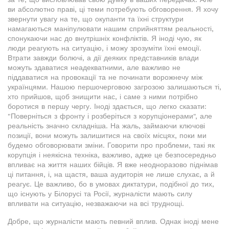
ви абсолютно праві, ці теми потребують обговорення. Я хочу
звернути увагу на те, що окупанти та їхні структури
намагаються маніпулювати нашим сприйняттям реальності,
спонукаючи нас до внутрішніх конфліктів. Я іноді чую, як
люди реагують на ситуацію, і можу зрозуміти їхні емоції.
Втрати завжди болючі, а дії деяких представників влади
можуть здаватися неадекватними, але важливо не
піддаватися на провокації та не починати ворожнечу між
українцями. Нашою першочерговою загрозою залишаються ті,
хто прийшов, щоб знищити нас, і саме з ними потрібно
боротися в першу чергу. Іноді здається, що легко сказати:
"Поверніться з фронту і розберіться з корупціонерами", але
реальність значно складніша. На жаль, займаючи ключові
позиції, вони можуть залишитися на своїх місцях, поки ми
будемо обговорювати зміни. Говорити про проблеми, такі як
корупція і неякісна техніка, важливо, адже це безпосередньо
впливає на життя наших бійців. Я вже неодноразово піднімав
ці питання, і, на щастя, ваша аудиторія не лише слухає, а й
реагує. Це важливо, бо в умовах диктатури, подібної до тих,
що існують у Білорусі та Росії, журналісти мають силу
впливати на ситуацію, незважаючи на всі труднощі.
Добре, що журналісти мають певний вплив. Однак іноді мене