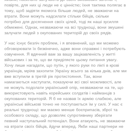
повірте, для них ці люди не є цінністю; їхня тактика полягає в
тому, щоб задіяти якомога більше людей, не зважаючи на
втрати. Вони можуть надсилати стільки бійців, скільки
потрібно для досягнення своїх цілей, тоді як наші зусилля
обмежені. Однак, незважаючи на всі труднощі, вони змушені
залучати людей з окупованих територій до своїх рядів.
У нас існує безліч проблем, і я впевнений, що ми можемо
обговорювати їх безкінечно, адже вони справжні і потребують
озвучення. Я вдячний вам за вашу зацікавленість у житті
військових і за те, що ви приділяєте цьому питання увагу.
Хочу лише нагадати, що путін, у якого руки по лікті в крові
українців, мріяв захопити Україну всього за кілька днів, але ми
вже вступили в третій рік протистояння. Так, вони
намагаються наступати, показуючи всі свої можливості, але
не можуть подолати український опір, незважаючи на те, що
використовують навіть корейських солдатів і найманців з
окупованих територій. Я б не назвав їх армію слабкою, але
українські військові точно не поступаються їм у силі. У нас є
реальні труднощі: ми маємо менше боєприпасів, зброї та
особового складу, що дозволяє супротивнику зберігати
певний наступальний потенціал. Вони атакують, не зважаючи
на втрати своїх бійців, йдучи вперед. Якби наші партнери не