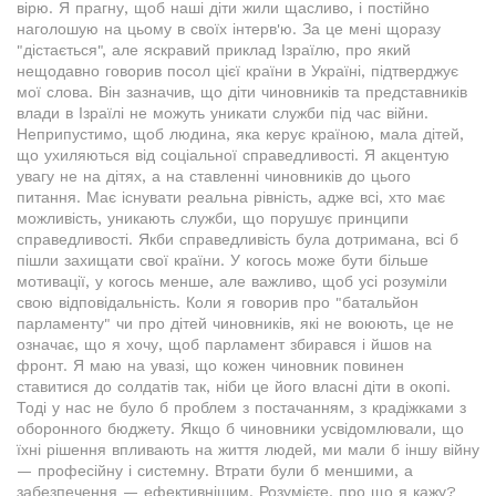
вірю. Я прагну, щоб наші діти жили щасливо, і постійно
наголошую на цьому в своїх інтерв'ю. За це мені щоразу
"дістається", але яскравий приклад Ізраїлю, про який
нещодавно говорив посол цієї країни в Україні, підтверджує
мої слова. Він зазначив, що діти чиновників та представників
влади в Ізраїлі не можуть уникати служби під час війни.
Неприпустимо, щоб людина, яка керує країною, мала дітей,
що ухиляються від соціальної справедливості. Я акцентую
увагу не на дітях, а на ставленні чиновників до цього
питання. Має існувати реальна рівність, адже всі, хто має
можливість, уникають служби, що порушує принципи
справедливості. Якби справедливість була дотримана, всі б
пішли захищати свої країни. У когось може бути більше
мотивації, у когось менше, але важливо, щоб усі розуміли
свою відповідальність. Коли я говорив про "батальйон
парламенту" чи про дітей чиновників, які не воюють, це не
означає, що я хочу, щоб парламент збирався і йшов на
фронт. Я маю на увазі, що кожен чиновник повинен
ставитися до солдатів так, ніби це його власні діти в окопі.
Тоді у нас не було б проблем з постачанням, з крадіжками з
оборонного бюджету. Якщо б чиновники усвідомлювали, що
їхні рішення впливають на життя людей, ми мали б іншу війну
— професійну і системну. Втрати були б меншими, а
забезпечення — ефективнішим. Розумієте, про що я кажу?