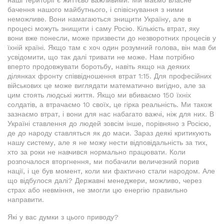
наші території є життєво важливими. Ми маємо власне
бачення нашого майбутнього, і співіснування з ними
неможливе. Вони намагаються знищити Україну, але в
процесі можуть знищити і саму Росію. Кількість втрат, яку
вони вже понесли, може призвести до незворотних процесів у
їхній країні. Якщо там є хоч один розумний голова, він мав би
усвідомити, що так далі тривати не може. Нам потрібно
вперто продовжувати боротьбу, навіть якщо на деяких
ділянках фронту співвідношення втрат 1:15. Для професійних
військових це може виглядати математично вигідно, але за
цим стоять людські життя. Якщо ми вбиваємо 150 їхніх
солдатів, а втрачаємо 10 своїх, це гірка реальність. Ми також
зазнаємо втрат, і вони для нас набагато важчі, ніж для них. В
Україні ставлення до людей зовсім інше, порівняно з Росією,
де до народу ставляться як до маси. Зараз деякі критикують
нашу систему, але я не можу нести відповідальність за тих,
хто за роки не навчився нормально працювати. Коли
розпочалося вторгнення, ми побачили величезний порив
нації, і це був момент, коли ми фактично стали народом. Але
що відбулося далі? Державні менеджери, можливо, через
страх або невміння, не змогли цю енергію правильно
направити.
Які у вас думки з цього приводу?