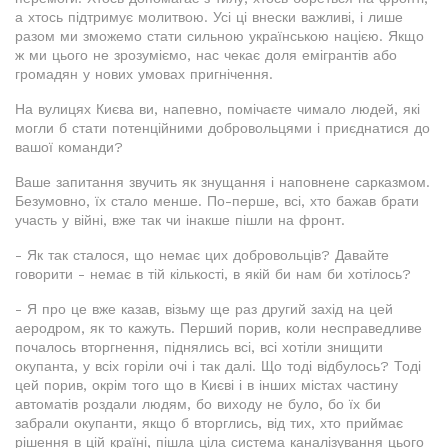
а хтось підтримує молитвою. Усі ці внески важливі, і лише
разом ми зможемо стати сильною українською нацією. Якщо
ж ми цього не зрозуміємо, нас чекає доля емігрантів або
громадян у нових умовах пригнічення.
На вулицях Києва ви, напевно, помічаєте чимало людей, які
могли б стати потенційними добровольцями і приєднатися до
вашої команди?
Ваше запитання звучить як знущання і наповнене сарказмом.
Безумовно, їх стало менше. По-перше, всі, хто бажав брати
участь у війні, вже так чи інакше пішли на фронт.
- Як так сталося, що немає цих добровольців? Давайте
говорити - немає в тій кількості, в якій би нам би хотілось?
- Я про це вже казав, візьму ще раз другий захід на цей
аеродром, як то кажуть. Перший порив, коли несправедливе
почалось вторгнення, піднялись всі, всі хотіли знищити
окупанта, у всіх горіли очі і так далі. Що тоді відбулось? Тоді
цей порив, окрім того що в Києві і в інших містах частину
автоматів роздали людям, бо виходу не було, бо їх би
забрали окупанти, якщо б вторглись, від тих, хто приймає
рішення в цій країні, пішла ціла система каналізування цього