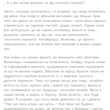
- А у вас втома фізична чи від поточної ситуації?
Звісно, ситуація затягнулась, і я розумію, що люди втомились
від війни. Але повірте, військові виснажені ще більше. Крім
того, ми давно не чули позитивних новин, і коли вони нарешті
з’являються, це піднімає настрій і додає енергії. Однак, коли
все затягується, це не сприяє оптимізму. Багато в чому
результат залежить не від нас, але ми намагаємось
"молотити окупанта" якнайкраще. Можливо, це звучить
самозакохано, але ми робимо все можливе в межах наших
сил.
Але кожен на своєму фронті, всі виконують свої обов'язки.
Волонтери, незважаючи на втомленість, зневіру, ворожі атаки
та інформаційні кампанії, продовжують невтомно працювати,
за що їм велика подяка. Військові та народ України також не
піддаються спробам розколоти їх, а навпаки, прагнуть
досягти перемоги. Тому тут немає місця для скарг, потрібно
встати на ноги, зціпити зуби і кувати цю перемогу, вірячи в
неї, незважаючи на всі труднощі і негативні впливи. Вірте в
наших воїнів, в армію, в Україну. Божа милість, і все буде
добре. Я розумію, що хтось може дивитися на це і думати:
"Там ще якісь угоди, ще щось..." Але якщо ми будемо
зациклюватися на цьому, це затягне нас у безодню, і світла