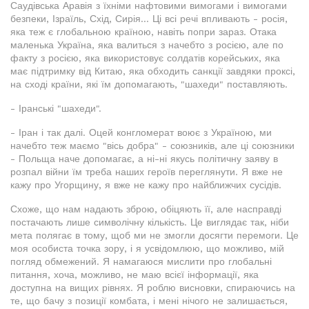
Саудівська Аравія з їхніми нафтовими вимогами і вимогами
безпеки, Ізраїль, Схід, Сирія... Ці всі речі впливають - росія,
яка теж є глобальною країною, навіть попри зараз. Отака
маленька Україна, яка валиться з начебто з росією, але по
факту з росією, яка використовує солдатів корейських, яка
має підтримку від Китаю, яка обходить санкції завдяки проксі,
на сході країни, які їм допомагають, "шахеди" поставляють.
- Іранські "шахеди".
- Іран і так далі. Оцей конгломерат воює з Україною, ми
начебто теж маємо "вісь добра" - союзників, але ці союзники
- Польща наче допомагає, а ні-ні якусь політичну заяву в
розпал війни їм треба наших героїв переглянути. Я вже не
кажу про Угорщину, я вже не кажу про найближчих сусідів.
Схоже, що нам надають зброю, обіцяють її, але насправді
постачають лише символічну кількість. Це виглядає так, ніби
мета полягає в тому, щоб ми не змогли досягти перемоги. Це
моя особиста точка зору, і я усвідомлюю, що можливо, мій
погляд обмежений. Я намагаюся мислити про глобальні
питання, хоча, можливо, не маю всієї інформації, яка
доступна на вищих рівнях. Я роблю висновки, спираючись на
те, що бачу з позиції комбата, і мені нічого не залишається,