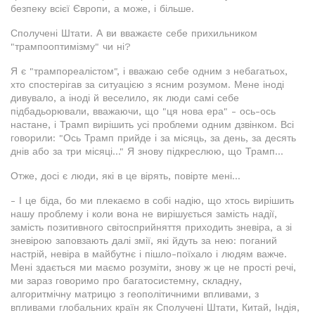
безпеку всієї Європи, а може, і більше.
Сполучені Штати. А ви вважаєте себе прихильником
"трампооптимізму" чи ні?
Я є "трампореалістом", і вважаю себе одним з небагатьох,
хто спостерігав за ситуацією з ясним розумом. Мене іноді
дивувало, а іноді й веселило, як люди самі себе
підбадьорювали, вважаючи, що "ця нова ера" - ось-ось
настане, і Трамп вирішить усі проблеми одним дзвінком. Всі
говорили: "Ось Трамп прийде і за місяць, за день, за десять
днів або за три місяці..." Я знову підкреслюю, що Трамп...
Отже, досі є люди, які в це вірять, повірте мені...
- І це біда, бо ми плекаємо в собі надію, що хтось вирішить
нашу проблему і коли вона не вирішується замість надії,
замість позитивного світосприйняття приходить зневіра, а зі
зневірою заповзають далі змії, які йдуть за нею: поганий
настрій, невіра в майбутнє і пішло-поїхало і людям важче.
Мені здається ми маємо розуміти, знову ж це не прості речі,
ми зараз говоримо про багатосистемну, складну,
алгоритмічну матрицю з геополітичними впливами, з
впливами глобальних країн як Сполучені Штати, Китай, Індія,