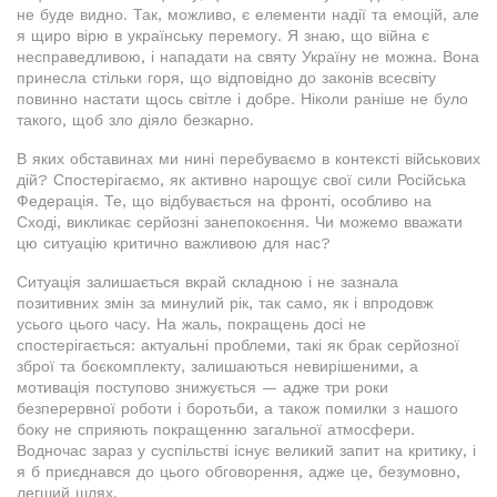
не буде видно. Так, можливо, є елементи надії та емоцій, але
я щиро вірю в українську перемогу. Я знаю, що війна є
несправедливою, і нападати на святу Україну не можна. Вона
принесла стільки горя, що відповідно до законів всесвіту
повинно настати щось світле і добре. Ніколи раніше не було
такого, щоб зло діяло безкарно.
В яких обставинах ми нині перебуваємо в контексті військових
дій? Спостерігаємо, як активно нарощує свої сили Російська
Федерація. Те, що відбувається на фронті, особливо на
Сході, викликає серйозні занепокоєння. Чи можемо вважати
цю ситуацію критично важливою для нас?
Ситуація залишається вкрай складною і не зазнала
позитивних змін за минулий рік, так само, як і впродовж
усього цього часу. На жаль, покращень досі не
спостерігається: актуальні проблеми, такі як брак серйозної
зброї та боєкомплекту, залишаються невирішеними, а
мотивація поступово знижується — адже три роки
безперервної роботи і боротьби, а також помилки з нашого
боку не сприяють покращенню загальної атмосфери.
Водночас зараз у суспільстві існує великий запит на критику, і
я б приєднався до цього обговорення, адже це, безумовно,
легший шлях.