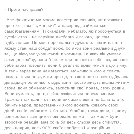
- Проте насправді?
-Але фактично ми маємо кластер чиновників, які патякають
про якісь там "вумні речі", а насправді займаються
самозбагаченням. Ті скандали, небагато, які просочується в
суспільство - це верхівка айсберга й всього, що там
відбувається. Це моя персональна думка: плювати на те, в
якому стані наш солдат воює, бо якби вони реально відчули
те, що відчуває український піхотинець і в яких він умовах
захищає країну, вони б не змогли поводити себе так, як вони
себе зараз поводять, вони б реально включилися в цю війну.
А так - зараз вони намагаються, можливо у кого є совість,
намагаються не думати про це, а в кого вже зовсім відбулась
деградація останньої стадії, вони просто живуть іншим життям
своїм, вони обмежились, захистили свої права, своїх родин.
Вони думають, що ця війна закінчиться перемовинами
Трампа і так далі - от і вони цих жахів війни не бачать, а їх
бачить народ, представники якого воюють ховають своїх
дітей, своїх побратимів, батьків. Українці, громадяни, ті, кому
вони зобов'язані цими повноваженнями - так має ж бути
зворотна реакція, має хоча би десь сльоза десь співчуття,
десь надрив, десь 90% своїх прибутків і корупційних і
зарплатних... Взагалі, по-Божому, по-цивілізованому, не має