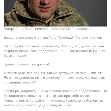
Автор: Анна Мірошниченко, "Хто такі Мірошниченки?"
Бесіда з керівником батальйону "Свобода" Петром Кузиком.
Петро Кузик, очільник батальйону "Свобода", думаю, вам не
потрібно особливого представлення — вас впізнають і знають
багато людей.
Привіт, приємно зустрітися!
Я також рада вас бачити! Ми не зустрічалися вже цілий рік.
Як ви почуваєтеся на цю розмову — втомленим чи, навпаки,
сповненим енергії?
Третій рік конфлікту, і хоча є певне бажання продовжувати, та
безпосередня втома все ж таки дає про себе знати.
Невизначеність та відчуття, які переживають всі військові на
моєму місці, стають дедалі відчутнішими.