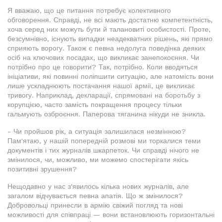
Я вважаю, що це питання потребує колективного
обговорення. Справді, не всі мають достатню компетентність,
хоча серед них можуть бути й талановиті особистості. Проте,
безсумнівно, існують випадки неадекватних рішень, які прямо
сприяють ворогу. Також є певна недолуга поведінка деяких
осіб на ключових посадах, що викликає занепокоєння. Чи
потрібно про це говорити? Так, потрібно. Коли вводяться
ініціативи, які повинні поліпшити ситуацію, але натомість вони
лише ускладнюють постачання нашої армії, це викликає
тривогу. Наприклад, декларації, спрямовані на боротьбу з
корупцією, часто замість покращення процесу тільки
гальмують озброєння. Паперова тяганина нікуди не зникла.
- Чи пройшов рік, а ситуація залишилася незмінною?
Пам'ятаю, у нашій попередній розмові ми торкалися теми
документів і тих журналів шкарпеток. Чи справді нічого не
змінилося, чи, можливо, ми можемо спостерігати якісь
позитивні зрушення?
Нещодавно у нас з'явилось кілька нових журналів, але
загалом відчувається певна апатія. Що ж змінилося?
Добровольці принесли в армію свіжий погляд та нові
можливості для співпраці — вони встановлюють горизонтальні