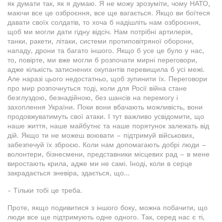
як думати так, як я думаю. Я не можу зрозуміти, чому НАТО,
маючи все це озброєння, все ще вагається. Якщо ви боїтеся
давати своїх солдатів, то хоча б надішліть нам озброєння,
щоб ми могли дати гідну відсіч. Нам потрібні артилерія,
танки, ракети, літаки, системи протиповітряної оборони,
нападу, дрони та багато іншого. Якщо б усе це було у нас,
то, повірте, ми вже могли б розпочати мирні переговори,
адже кількість затиснених окупантів перевищила б усі межі.
Але наразі цього недостатньо, щоб зупинити їх. Переговори
про мир розпочнуться тоді, коли для Росії війна стане
безглуздою, безнадійною, без шансів на перемогу і
захоплення України. Поки вони вбачають можливість, вони
продовжуватимуть свої атаки. І тут важливо усвідомити, що
наше життя, наше майбутнє та наше порятунок залежать від
дій. Якщо ти не можеш воювати – підтримуй військових,
забезпечуй їх зброєю. Коли нам допомагають добрі люди –
волонтери, бізнесмени, представники місцевих рад – в мене
виростають крила, адже ми не самі. Іноді, коли в серце
закрадається зневіра, здається, що...
- Тільки тобі це треба.
Проте, якщо подивитися з іншого боку, можна побачити, що
люди все ще підтримують одне одного. Так, серед нас є ті,