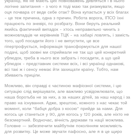
українці, які не мають цих повноважень дивляться і в нього
логічне запитання - з чого я тоді маю так ризикувати, якщо
оця почвара от веде себе отак? Вона купається у всіх благах
- це теж причина, одна з причин. Робота ворога, ІПСО їхні
працюють по зневірі, по розбрату. Вони беруть реальний
якийсь фактичний випадок - хтось неправильно чинить з
можновладців чи керівників ТЦК - на хабарі ловлять, і замість
того, щоб посадити його і не випустити, це все
гіпертрофується, інформація трансформується для нашої
подачі, щоб ззовні ми сприймали не так що цей конкретний
ублюдок, треба в нього все забрать і посадити, а що цей
ублюдок - представник системи всіх, і всі українці однакові,
всі такі ж і сенсу немає йти захищати країну. Тобто, нам
збивають приціли.
Можливо, він справді є частиною мафіозної системи, і цю
ситуацію слід вирішувати, але важливо усвідомлювати, що
наша боротьба не за них, а за наших дітей, за наш народ і за
право на існування. Адже, зрештою, кожного з нас чекає той
момент, коли "бабця добра з косою" прийде за нами. Для
когось це станеться у 90, для когось у 120 років, але ніхто не
безсмертний. Водночас, вічність держави та нації можлива.
Головне — забезпечити майбутнім поколінням можливість
для розвитку. Це може звучати пафосно, але я в це щиро