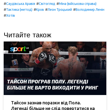
#
#
#
Саудівська Аравія
Світогляд
Міна (військова справа)
#
#
#
#
Тактика (метод)
Кров
Леон Троцький
Володимир Ленін
#
Хотів
Читайте також
Тайсон зазнав поразки від Пола.
Легенді більше не слід повертатися на