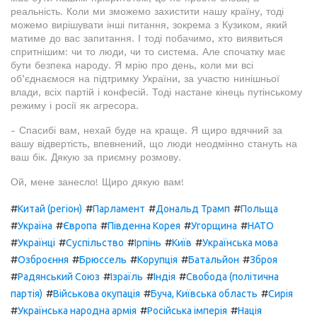
реальність. Коли ми зможемо захистити нашу країну, тоді
можемо вирішувати інші питання, зокрема з Кузиком, який
матиме до вас запитання. І тоді побачимо, хто виявиться
спритнішим: чи то люди, чи то система. Але спочатку має
бути безпека народу. Я мрію про день, коли ми всі
об’єднаємося на підтримку України, за участю нинішньої
влади, всіх партій і конфесій. Тоді настане кінець путінському
режиму і росії як агресора.
- Спасибі вам, нехай буде на краще. Я щиро вдячний за
вашу відвертість, впевнений, що люди неодмінно стануть на
ваш бік. Дякую за приємну розмову.
Ой, мене занесло! Щиро дякую вам!
#
#
#
#
Китай (регіон)
Парламент
Дональд Трамп
Польща
#
#
#
#
#
Україна
Європа
Південна Корея
Угорщина
НАТО
#
#
#
#
#
Українці
Суспільство
Ірпінь
Київ
Українська мова
#
#
#
#
#
Озброєння
Брюссель
Корупція
Батальйон
Зброя
#
#
#
#
Радянський Союз
Ізраїль
Індія
Свобода (політична
#
#
#
партія)
Військова окупація
Буча, Київська область
Сирія
#
#
#
Українська народна армія
Російська імперія
Нація