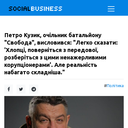
SOCIAL
BUSINESS
Петро Кузик, очільник батальйону
"Свобода", висловився: "Легко сказати:
'Хлопці, поверніться з передової,
розберіться з цими ненажерливими
корупціонерами'. Але реальність
набагато складніша."
#
Політика