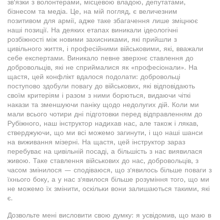
зв'язки з волонтерами, місцевою владою, депутатами,
бізнесом та медіа. Це, на мій погляд, є величезним
позитивом для армії, адже таке збагачення лише зміцнює
наші позиції. На деяких етапах виникали ідеологічні
розбіжності між новими захисниками, які прийшли з
цивільного життя, і професійними військовими, які, вважали
себе експертами. Виникало певне зверхнє ставлення до
добровольців, які не сприймалися як «професіонали». На
щастя, цей конфлікт вдалося подолати: добровольці
поступово здобули повагу до військових, які відповідають
своїм критеріям і разом з ними борються, видаючи чіткі
накази та зменшуючи паніку щодо недолугих дій. Коли ми
мали всього чотири дні підготовки перед відправленням до
Рубіжного, наш інструктор надихав нас, але також і лякав,
стверджуючи, що ми всі можемо загинути, і що наші шанси
на виживання мізерні. На щастя, цей інструктор зараз
перебуває на цивільній посаді, а більшість з нас виявилася
живою. Таке ставлення військових до нас, добровольців, з
часом змінилося — сподіваюся, що з'явилось більше поваги з
їхнього боку, а у нас з'явилося більше розуміння того, що ми
не можемо їх змінити, оскільки вони залишаються такими, які
є.
Дозвольте мені висловити свою думку: я усвідомив, що маю в