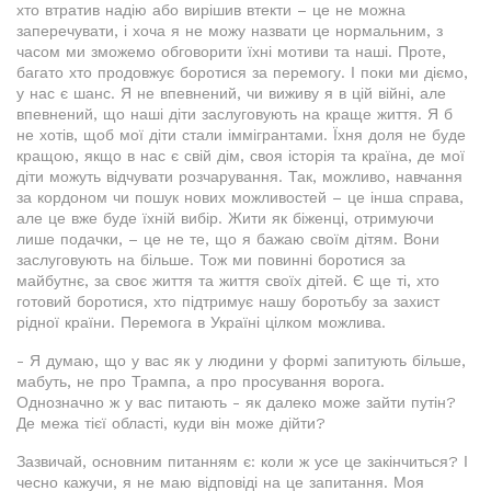
хто втратив надію або вирішив втекти – це не можна
заперечувати, і хоча я не можу назвати це нормальним, з
часом ми зможемо обговорити їхні мотиви та наші. Проте,
багато хто продовжує боротися за перемогу. І поки ми діємо,
у нас є шанс. Я не впевнений, чи виживу я в цій війні, але
впевнений, що наші діти заслуговують на краще життя. Я б
не хотів, щоб мої діти стали іммігрантами. Їхня доля не буде
кращою, якщо в нас є свій дім, своя історія та країна, де мої
діти можуть відчувати розчарування. Так, можливо, навчання
за кордоном чи пошук нових можливостей – це інша справа,
але це вже буде їхній вибір. Жити як біженці, отримуючи
лише подачки, – це не те, що я бажаю своїм дітям. Вони
заслуговують на більше. Тож ми повинні боротися за
майбутнє, за своє життя та життя своїх дітей. Є ще ті, хто
готовий боротися, хто підтримує нашу боротьбу за захист
рідної країни. Перемога в Україні цілком можлива.
- Я думаю, що у вас як у людини у формі запитують більше,
мабуть, не про Трампа, а про просування ворога.
Однозначно ж у вас питають - як далеко може зайти путін?
Де межа тієї області, куди він може дійти?
Зазвичай, основним питанням є: коли ж усе це закінчиться? І
чесно кажучи, я не маю відповіді на це запитання. Моя