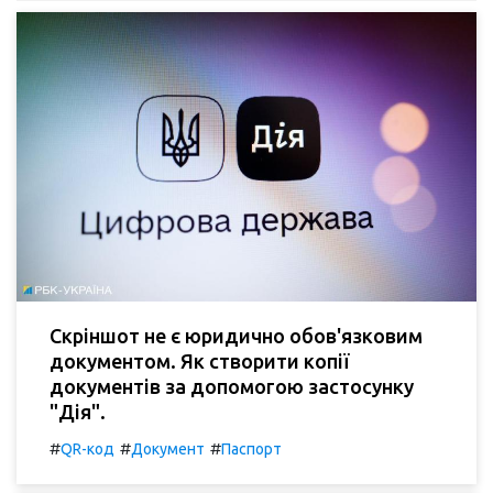
Скріншот не є юридично обов'язковим
документом. Як створити копії
документів за допомогою застосунку
"Дія".
#
#
#
QR-код
Документ
Паспорт