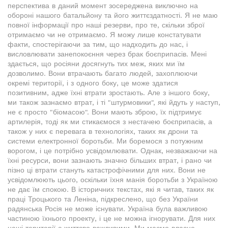
перспектива в даний момент зосереджена виключно на
обороні нашого батальйону та його життєздатності. Я не маю
повної інформації про наші резерви, про те, скільки зброї
отримаємо чи не отримаємо. Я можу лише констатувати
факти, спостерігаючи за тим, що надходить до нас, і
висловлювати занепокоєння через брак боєприпасів. Мені
здається, що росіяни досягнуть тих меж, яких ми їм
дозволимо. Вони втрачають багато людей, захоплюючи
окремі території, і з одного боку, це може здатися
позитивним, адже їхні втрати зростають. Але з іншого боку,
ми також зазнаємо втрат, і ті "штурмовики", які йдуть у наступ,
не є просто "біомасою". Вони мають зброю, їх підтримує
артилерія, тоді як ми стикаємося з нестачею боєприпасів, а
також у них є перевага в технологіях, таких як дрони та
системи електронної боротьби. Ми боремося з потужним
ворогом, і це потрібно усвідомлювати. Однак, незважаючи на
їхні ресурси, вони зазнають значно більших втрат, і рано чи
пізно ці втрати стануть катастрофічними для них. Вони не
усвідомлюють цього, оскільки їхня манія боротьби з Україною
не дає їм спокою. В історичних текстах, які я читав, таких як
праці Троцького та Леніна, підкреслено, що без України
радянська Росія не може існувати. Україна була важливою
частиною їхнього проекту, і це не можна ігнорувати. Для них