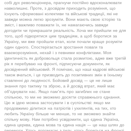
собі дух революціонера, прагнучи постійно вдосконалювати
навколишнє. Проте, з досвідом приходить розуміння, що
існують сформовані колективи та військові традиції, які не
завжди можна легко зрозуміти. Вони мають свою історію та
зміст, і важливо поважати їх, не намагаючись завжди
догодити чи прикрашати реальність. Хоча ми прийшли не для
того, щоб підкорятися цим традиціям, а щоб боротися за
Україну, ми вже пройшли етап, коли почали краще розуміти
один одного. Спостерігається зростання поваги та
взаєморозуміння, нехай і з певними конфліктами. Моя
ідентичність як добровольця стала розмитою, адже вже третій
рік я перебуваю на фронті, підписуючи документи, як
досвідчений військовий. Я помічаю, що наші кадрові військові
також вчаться, і це призводить до позитивних змін в їхньому
ставленні до людяності. Бойовий досвід — це не лише
знання про тактику та зброю, а й досвід втрат, який має
об’єднувати нас. Якщо пам’ять про загиблих не стане
спільною, то ми не зможемо досягти справжнього єднання.
Цю ж ідею можна застосувати і в суспільстві: якщо ми
продовжимо ділитися на патріотів і ухилянтів, на тих, хто
любить Україну більше чи менше, то не зможемо знайти
спільну мову. Нам потрібно усвідомити, що єдина Україна,
єдина церква, єдина мова та єдина нація — це наш шлях до
перемоги. Хтось допомагає з тилу, хтось бореться на фронті,