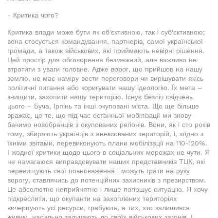
- Критика чого?
Критика влади може бути як об'єктивною, так і суб'єктивною;
вона стосується командування, партнерів, самої української
громади, а також військових, які приймають невірні рішення.
Цей простір для обговорення безмежний, але важливо не
втратити з уваги головне. Адже ворог, що прийшов на нашу
землю, не має наміру вести переговори чи вирішувати якісь
політичні питання або коригувати нашу ідеологію. Їх мета –
знищити, захопити нашу територію. Існує безліч свідчень
цього – Буча, Ірпінь та інші окуповані міста. Що ще більше
вражає, це те, що під час останньої мобілізації ми знову
бачимо новобранців з окупованих регіонів. Вони, як і сто років
тому, збирають українців з анексованих територій, і, згідно з
їхніми звітами, перевиконують плани мобілізації на 110-120%.
І жодної критики щодо цього в соціальних мережах не чути. Я
не намагаюся виправдовувати наших представників ТЦК, які
перевищують свої повноваження і можуть грати на руку
ворогу, ставлячись до потенційних захисників з презирством.
Це абсолютно неприйнятно і лише погіршує ситуацію. Я хочу
підкреслити, що окупанти на захоплених територіях
вичерпують усі ресурси, грабують, а тих, хто залишився
живим, насильно залучають до своїх військових загонів. І,