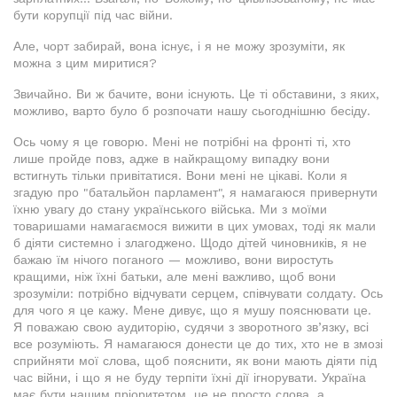
бути корупції під час війни.
Але, чорт забирай, вона існує, і я не можу зрозуміти, як
можна з цим миритися?
Звичайно. Ви ж бачите, вони існують. Це ті обставини, з яких,
можливо, варто було б розпочати нашу сьогоднішню бесіду.
Ось чому я це говорю. Мені не потрібні на фронті ті, хто
лише пройде повз, адже в найкращому випадку вони
встигнуть тільки привітатися. Вони мені не цікаві. Коли я
згадую про "батальйон парламент", я намагаюся привернути
їхню увагу до стану українського війська. Ми з моїми
товаришами намагаємося вижити в цих умовах, тоді як мали
б діяти системно і злагоджено. Щодо дітей чиновників, я не
бажаю їм нічого поганого — можливо, вони виростуть
кращими, ніж їхні батьки, але мені важливо, щоб вони
зрозуміли: потрібно відчувати серцем, співчувати солдату. Ось
для чого я це кажу. Мене дивує, що я мушу пояснювати це.
Я поважаю свою аудиторію, судячи з зворотного зв’язку, всі
все розуміють. Я намагаюся донести це до тих, хто не в змозі
сприйняти мої слова, щоб пояснити, як вони мають діяти під
час війни, і що я не буду терпіти їхні дії ігнорувати. Україна
має бути нашим пріоритетом, це не просто слова, а