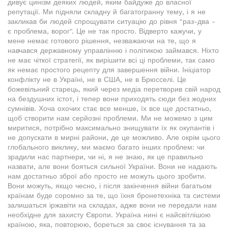
дивує цинізм деяких людей, яким байдуже до власної
репутації. Ми підняли складну й багатогранну тему, і я не
закликав би людей спрощувати ситуацію до рівня "раз-два -
є проблема, ворог". Це не так просто. Відверто кажучи, у
мене немає готового рішення, незважаючи на те, що я
навчався державному управлінню і політикою займався. Ніхто
не має чіткої стратегії, як вирішити всі ці проблеми, так само
як немає простого рецепту для завершення війни. Ініціатор
конфлікту не в Україні, не в США, не в Брюсселі. Це
божевільний старець, який через медіа перетворив свій народ
на бездушних істот, і тепер вони приходять сюди без жодних
сумнівів. Хоча охочих стає все менше, їх все ще достатньо,
щоб створити нам серйозні проблеми. Ми не можемо з цим
миритися, потрібно максимально знищувати їх як окупантів і
не допускати в мирні райони, де це можливо. Але окрім цього
глобального виклику, ми маємо багато інших проблем: чи
зрадили нас партнери, чи ні, я не знаю, як це правильно
назвати, але вони бояться сильної України. Вони не надають
нам достатньо зброї або просто не можуть цього зробити.
Вони можуть, якщо чесно, і після закінчення війни багатьом
країнам буде соромно за те, що їхня бронетехніка та системи
залишаться іржавіти на складах, адже вони не передали нам
необхідне для захисту Європи. Україна нині є найсвітлішою
країною, яка, повторюю, бореться за своє існування та за