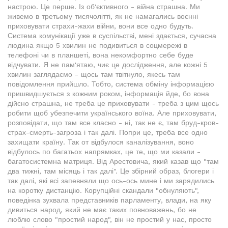
настрою. Це перше. Із об'єктивного - війна страшна. Ми
живемо в третьому тисячолітті, як не намагались воєнні
приховувати страхи-жахи війни, вони все одно будуть.
Система комунікації уже в суспільстві, мені здається, сучасна
людина якщо 5 хвилин не подивиться в соцмережі в
телефоні чи в планшеті, вона некомфортно себе буде
відчувати. Я не пам'ятаю, чиє це дослідження, але кожні 5
хвилин заглядаємо - щось там твітнуло, якесь там
повідомлення прийшло. Тобто, система обміну інформацією
пришвидшується з кожним роком, інформація йде, бо вона
дійсно страшна, не треба це приховувати - треба з цим щось
робити щоб убезпечити українського воїна. Але приховувати,
розповідати, що там все класно - ні, так не є, там бруд-кров-
страх-смерть-загроза і так далі. Попри це, треба все одно
захищати країну. Так от відбулося каналізування, воно
відбулось по багатьох напрямках, це те, що ми казали -
багатосистемна матриця. Від Арестовича, який казав що "там
два тижні, там місяць і так далі". Це збірний образ, блогери і
так далі, які всі запевняли що ось-ось мине і ми зарядились
на коротку дистанцію. Корупційні скандали "обнуляють",
поведінка зухвала представників парламенту, влади, на яку
дивиться народ, який не має таких повноважень, бо не
люблю слово "простий народ", він не простий у нас, просто