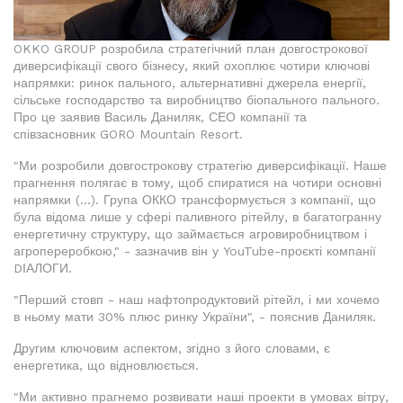
OKKO GROUP розробила стратегічний план довгострокової
диверсифікації свого бізнесу, який охоплює чотири ключові
напрямки: ринок пального, альтернативні джерела енергії,
сільське господарство та виробництво біопального пального.
Про це заявив Василь Даниляк, СЕО компанії та
співзасновник GORO Mountain Resort.
"Ми розробили довгострокову стратегію диверсифікації. Наше
прагнення полягає в тому, щоб спиратися на чотири основні
напрямки (...). Група ОККО трансформується з компанії, що
була відома лише у сфері паливного рітейлу, в багатогранну
енергетичну структуру, що займається агровиробництвом і
агропереробкою," - зазначив він у YouTube-проєкті компанії
DІАЛОГИ.
"Перший стовп - наш нафтопродуктовий рітейл, і ми хочемо
в ньому мати 30% плюс ринку України", - пояснив Даниляк.
Другим ключовим аспектом, згідно з його словами, є
енергетика, що відновлюється.
"Ми активно прагнемо розвивати наші проекти в умовах вітру,