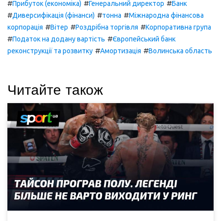
#
#
#
Прибуток (економіка)
Генеральний директор
Банк
#
#
#
Диверсифікація (фінанси)
тонна
Міжнародна фінансова
#
#
#
корпорація
Вітер
Роздрібна торгівля
Корпоративна група
#
#
Податок на додану вартість
Європейський банк
#
#
реконструкції та розвитку
Амортизація
Волинська область
Читайте також