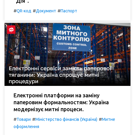
"Дія".
#
#
#
QR-код
Документ
Паспорт
Електронні платформи на заміну
паперовим формальностям: Україна
модернізує митні процеси.
#
#
#
Товари
Міністерство фінансів (Україна)
Митне
оформлення