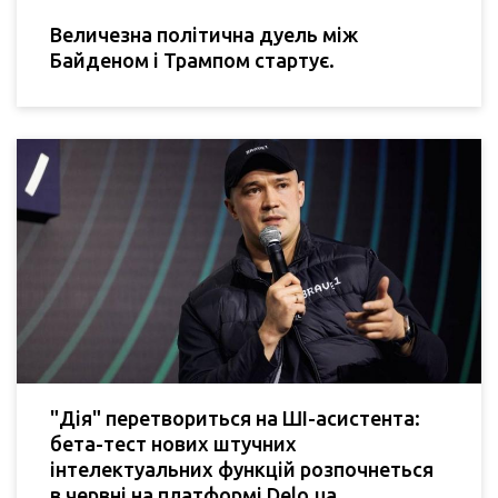
Величезна політична дуель між
Байденом і Трампом стартує.
"Дія" перетвориться на ШІ-асистента:
бета-тест нових штучних
інтелектуальних функцій розпочнеться
в червні на платформі Delo.ua.