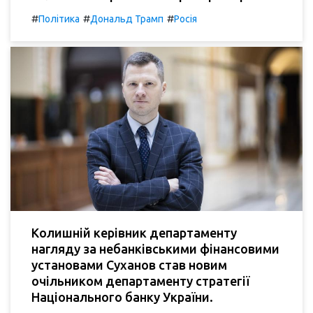
#
#
#
Політика
Дональд Трамп
Росія
Колишній керівник департаменту
нагляду за небанківськими фінансовими
установами Суханов став новим
очільником департаменту стратегії
Національного банку України.