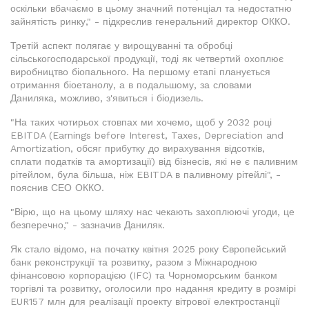
оскільки вбачаємо в цьому значний потенціал та недостатню
зайнятість ринку," - підкреслив генеральний директор ОККО.
Третій аспект полягає у вирощуванні та обробці
сільськогосподарської продукції, тоді як четвертий охоплює
виробництво біопального. На першому етапі планується
отримання біоетанолу, а в подальшому, за словами
Даниляка, можливо, з'явиться і біодизель.
"На таких чотирьох стовпах ми хочемо, щоб у 2032 році
EBITDA (Earnings before Interest, Taxes, Depreciation and
Amortization, обсяг прибутку до вирахування відсотків,
сплати податків та амортизації) від бізнесів, які не є паливним
рітейлом, була більша, ніж EBITDA в паливному рітейлі", -
пояснив СЕО ОККО.
"Вірю, що на цьому шляху нас чекають захоплюючі угоди, це
безперечно," - зазначив Даниляк.
Як стало відомо, на початку квітня 2025 року Європейський
банк реконструкції та розвитку, разом з Міжнародною
фінансовою корпорацією (IFC) та Чорноморським банком
торгівлі та розвитку, оголосили про надання кредиту в розмірі
EUR157 млн для реалізації проекту вітрової електростанції