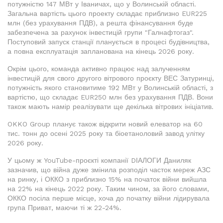
потужністю 147 МВт у Іваничах, що у Волинській області.
Загальна вартість цього проекту складає приблизно EUR225
млн (без урахування ПДВ), а решта фінансування буде
забезпечена за рахунок інвестицій групи "Галнафтогаз".
Поступовий запуск станції планується в процесі будівництва,
а повна експлуатація запланована на кінець 2026 року.
Окрім цього, команда активно працює над залученням
інвестицій для свого другого вітрового проєкту ВЕС Затуринці,
потужність якого становитиме 192 МВт у Волинській області, з
вартістю, що складає EUR250 млн без урахування ПДВ. Вони
також мають намір реалізувати ще декілька вітрових ініціатив.
OKKO Group планує також відкрити новий елеватор на 60
тис. тонн до осені 2025 року та біоетаноловий завод улітку
2026 року.
У цьому ж YouTube-проєкті компанії DІАЛОГИ Даниляк
зазначив, що війна дуже змінила розподіл часток мереж АЗС
на ринку, і ОККО з приблизно 15% на початок війни вийшла
на 22% на кінець 2022 року. Таким чином, за його словами,
ОККО посіла перше місце, хоча до початку війни лідирувала
група Приват, маючи ті ж 22-24%.