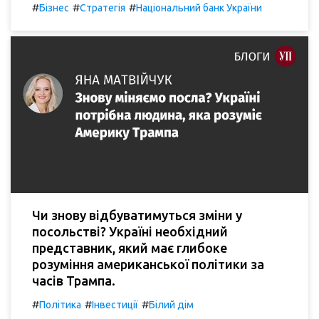
#
#
#
Бізнес
Стратегія
Національний банк України
Чи знову відбуватимуться зміни у
посольстві? Україні необхідний
представник, який має глибоке
розуміння американської політики за
часів Трампа.
#
#
#
Політика
Інвестиції
Білий дім