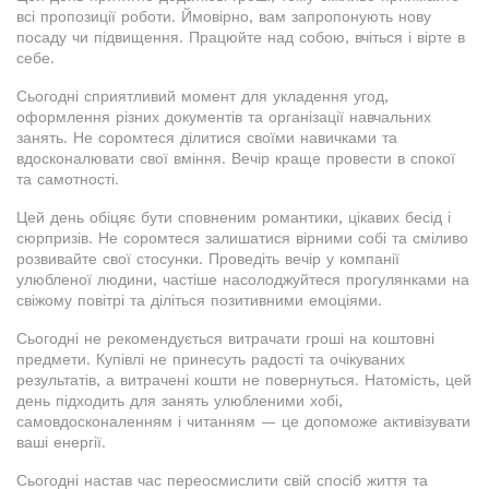
всі пропозиції роботи. Ймовірно, вам запропонують нову
посаду чи підвищення. Працюйте над собою, вчіться і вірте в
себе.
Сьогодні сприятливий момент для укладення угод,
оформлення різних документів та організації навчальних
занять. Не соромтеся ділитися своїми навичками та
вдосконалювати свої вміння. Вечір краще провести в спокої
та самотності.
Цей день обіцяє бути сповненим романтики, цікавих бесід і
сюрпризів. Не соромтеся залишатися вірними собі та сміливо
розвивайте свої стосунки. Проведіть вечір у компанії
улюбленої людини, частіше насолоджуйтеся прогулянками на
свіжому повітрі та діліться позитивними емоціями.
Сьогодні не рекомендується витрачати гроші на коштовні
предмети. Купівлі не принесуть радості та очікуваних
результатів, а витрачені кошти не повернуться. Натомість, цей
день підходить для занять улюбленими хобі,
самовдосконаленням і читанням — це допоможе активізувати
ваші енергії.
Сьогодні настав час переосмислити свій спосіб життя та