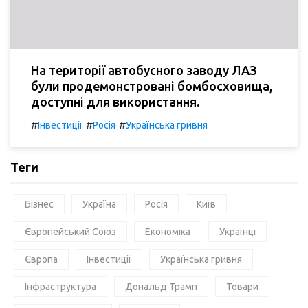
На території автобусного заводу ЛАЗ
були продемонстровані бомбосховища,
доступні для використання.
#
#
#
Інвестиції
Росія
Українська гривня
Теги
Бізнес
Україна
Росія
Київ
Європейський Союз
Економіка
Українці
Європа
Інвестиції
Українська гривня
Інфраструктура
Дональд Трамп
Товари