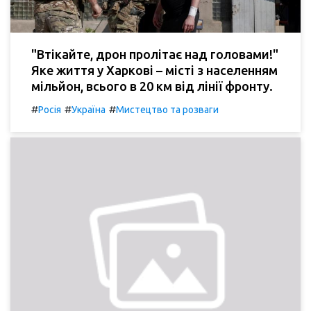
"Втікайте, дрон пролітає над головами!"
Яке життя у Харкові – місті з населенням
мільйон, всього в 20 км від лінії фронту.
#
#
#
Росія
Україна
Мистецтво та розваги