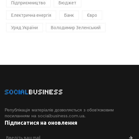
Підприємництво
Бюджет
Електрична енергія
Банк
Євро
Уряд України
Володимир Зеленський
SOCIAL
BUSINESS
Републікація матеріалів дозволяється з обов'язковим
посиланням на socialbusiness.com.ua.
Підписатися на оновлення