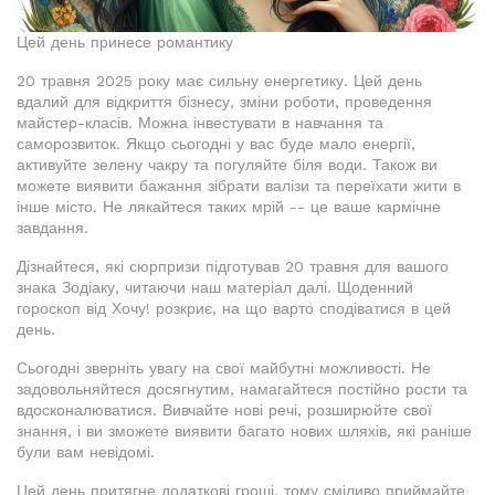
Цей день принесе романтику
20 травня 2025 року має сильну енергетику. Цей день
вдалий для відкриття бізнесу, зміни роботи, проведення
майстер-класів. Можна інвестувати в навчання та
саморозвиток. Якщо сьогодні у вас буде мало енергії,
активуйте зелену чакру та погуляйте біля води. Також ви
можете виявити бажання зібрати валізи та переїхати жити в
інше місто. Не лякайтеся таких мрій -- це ваше кармічне
завдання.
Дізнайтеся, які сюрпризи підготував 20 травня для вашого
знака Зодіаку, читаючи наш матеріал далі. Щоденний
гороскоп від Хочу! розкриє, на що варто сподіватися в цей
день.
Сьогодні зверніть увагу на свої майбутні можливості. Не
задовольняйтеся досягнутим, намагайтеся постійно рости та
вдосконалюватися. Вивчайте нові речі, розширюйте свої
знання, і ви зможете виявити багато нових шляхів, які раніше
були вам невідомі.
Цей день притягне додаткові гроші, тому сміливо приймайте