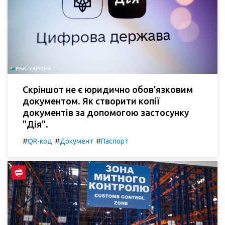
Скріншот не є юридично обов'язковим
документом. Як створити копії
документів за допомогою застосунку
"Дія".
#
#
#
QR-код
Документ
Паспорт