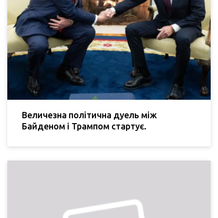
Величезна політична дуель між
Байденом і Трампом стартує.