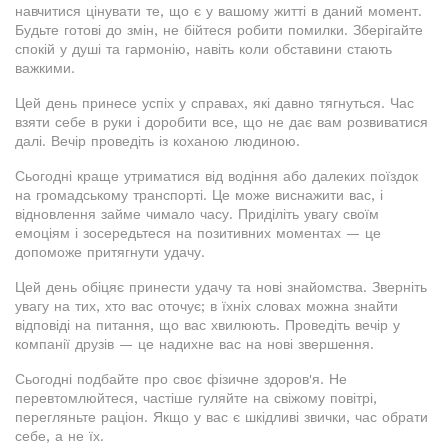
навчитися цінувати те, що є у вашому житті в даний момент.
Будьте готові до змін, не бійтеся робити помилки. Зберігайте
спокій у душі та гармонію, навіть коли обставини стають
важкими.
Цей день принесе успіх у справах, які давно тягнуться. Час
взяти себе в руки і доробити все, що не дає вам розвиватися
далі. Вечір проведіть із коханою людиною.
Сьогодні краще утриматися від водіння або далеких поїздок
на громадському транспорті. Це може виснажити вас, і
відновлення займе чимало часу. Приділіть увагу своїм
емоціям і зосередьтеся на позитивних моментах — це
допоможе притягнути удачу.
Цей день обіцяє принести удачу та нові знайомства. Зверніть
увагу на тих, хто вас оточує; в їхніх словах можна знайти
відповіді на питання, що вас хвилюють. Проведіть вечір у
компанії друзів — це надихне вас на нові звершення.
Сьогодні подбайте про своє фізичне здоров'я. Не
перевтомлюйтеся, частіше гуляйте на свіжому повітрі,
перегляньте раціон. Якщо у вас є шкідливі звички, час обрати
себе, а не їх.