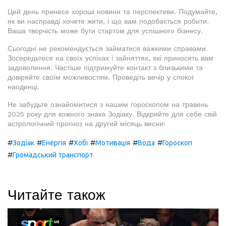
Цей день принесе хороші новини та перспективи. Подумайте,
як ви насправді хочете жити, і що вам подобається робити.
Ваша творчість може бути стартом для успішного бізнесу.
Сьогодні не рекомендується займатися важкими справами.
Зосередьтеся на своїх успіхах і зайняттях, які приносять вам
задоволення. Частіше підтримуйте контакт з близькими та
довіряйте своїм можливостям. Проведіть вечір у спокої
наодинці.
Не забудьте ознайомитися з нашим гороскопом на травень
2025 року для кожного знака Зодіаку. Відкрийте для себе свій
астрологічний прогноз на другий місяць весни!
#
#
#
#
#
#
Зодіак
Енергія
Хобі
Мотивація
Вода
Гороскоп
#
Громадський транспорт
Читайте також