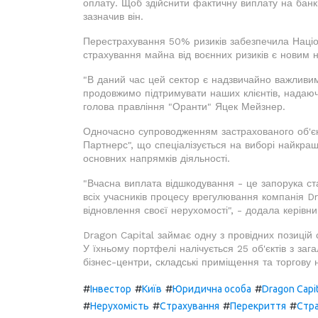
оплату. Щоб здійснити фактичну виплату на банкі
зазначив він.
Перестрахування 50% ризиків забезпечила Націо
страхування майна від воєнних ризиків є новим 
"В даний час цей сектор є надзвичайно важливим
продовжимо підтримувати наших клієнтів, надаючи
голова правління "Оранти" Яцек Мейзнер.
Одночасно супроводженням застрахованого об'єк
Партнерс", що спеціалізується на виборі найкращ
основних напрямків діяльності.
"Вчасна виплата відшкодування - це запорука ста
всіх учасників процесу врегулювання компанія 
відновлення своєї нерухомості", - додала керівн
Dragon Capital займає одну з провідних позицій с
У їхньому портфелі налічується 25 об'єктів з з
бізнес-центри, складські приміщення та торгову 
#
#
#
#
Інвестор
Київ
Юридична особа
Dragon Capit
#
#
#
#
Нерухомість
Страхування
Перекриття
Стр