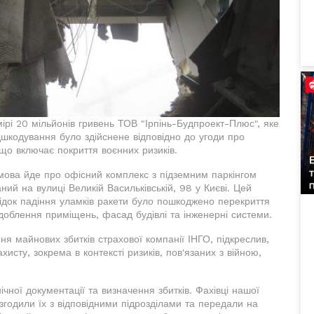
ірі 20 мільйонів гривень ТОВ "Ірпінь-Будпроект-Плюс", яке
дшкодування було здійснене відповідно до угоди про
що включає покриття воєнних ризиків.
мова йде про офісний комплекс з підземним паркінгом
ий на вулиці Великій Васильківській, 98 у Києві. Цей
лідок падіння уламків ракети було пошкоджено перекриття
оздоблення приміщень, фасад будівлі та інженерні системи.
ня майнових збитків страхової компанії ІНГО, підкреслив,
исту, зокрема в контексті ризиків, пов'язаних з війною,
ічної документації та визначення збитків. Фахівці нашої
згодили їх з відповідними підрозділами та передали на