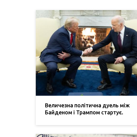
Величезна політична дуель між
Байденом і Трампом стартує.