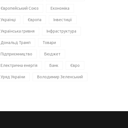
Європейський Союз
Економіка
Українці
Європа
Інвестиції
Українська гривня
Інфраструктура
Дональд Трамп
Товари
Підприємництво
Бюджет
Електрична енергія
Банк
Євро
Уряд України
Володимир Зеленський