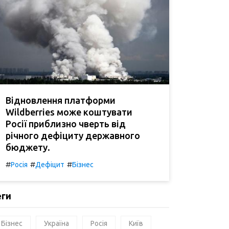
Відновлення платформи
Wildberries може коштувати
Росії приблизно чверть від
річного дефіциту державного
бюджету.
#
#
#
Росія
Дефіцит
Бізнес
еги
Бізнес
Україна
Росія
Київ