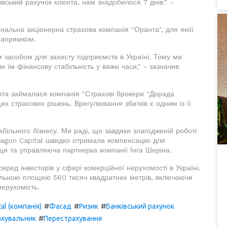
вський рахунок клієнта, нам знадобилося 7 днів." -
нальна акціонерна страхова компанія "Оранта", для якої
напрямком.
 засобом для захисту підприємств в Україні. Тому ми
 їм фінансову стабільність у важкі часи," - зазначив
та займалася компанія "Страхові брокери "Дорада
их страхових рішень. Врегулювання збитків є одним із її
більного бізнесу. Ми раді, що завдяки злагодженій роботі
Dragon Capital швидко отримала компенсацію для
иця та управляюча партнерка компанії Інга Шеріна.
еред інвесторів у сфері комерційної нерухомості в Україні.
агальною площею 560 тисяч квадратних метрів, включаючи
нерухомість.
#
#
#
al (компанія)
Фасад
Ризик
Банківський рахунок
#
ахувальник
Перестрахування