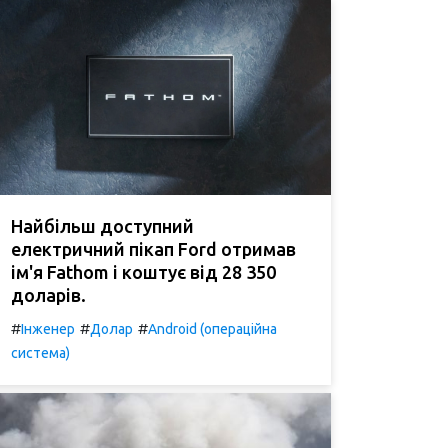
Найбільш доступний
електричний пікап Ford отримав
ім'я Fathom і коштує від 28 350
доларів.
#
#
#
Інженер
Долар
Android (операційна
система)