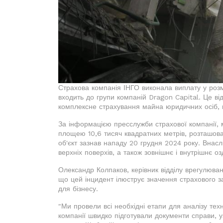
Страхова компанія ІНГО виконала виплату у розм
входить до групи компаній Dragon Capital. Це ві
комплексне страхування майна юридичних осіб, 
За інформацією пресслужби страхової компанії, 
площею 10,6 тисяч квадратних метрів, розташован
об'єкт зазнав нападу 20 грудня 2024 року. Внас
верхніх поверхів, а також зовнішнє і внутрішнє 
Олександр Колпаков, керівник відділу врегулюван
що цей інцидент ілюструє значення страхового зах
для бізнесу.
"Ми провели всі необхідні етапи для аналізу техн
компанії швидко підготували документи справи, у