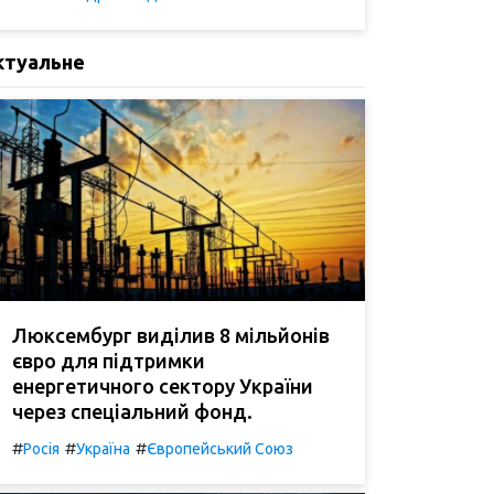
ктуальне
Люксембург виділив 8 мільйонів
євро для підтримки
енергетичного сектору України
через спеціальний фонд.
#
#
#
Росія
Україна
Європейський Союз