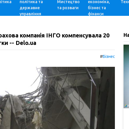
ітика
політика та
Мистецтво
економіка,
Техн
державне
та розваги
бізнес та
управління
фінанси
трахова компанія ІНГО компенсувала 20
Н
ки -- Delo.ua
#
Бізнес