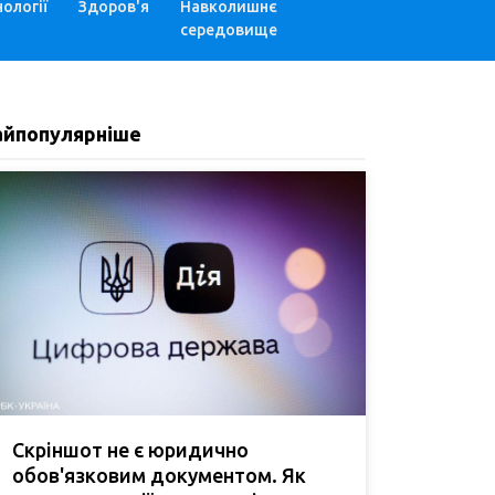
ології
Здоров'я
Навколишнє
середовище
айпопулярніше
Скріншот не є юридично
обов'язковим документом. Як