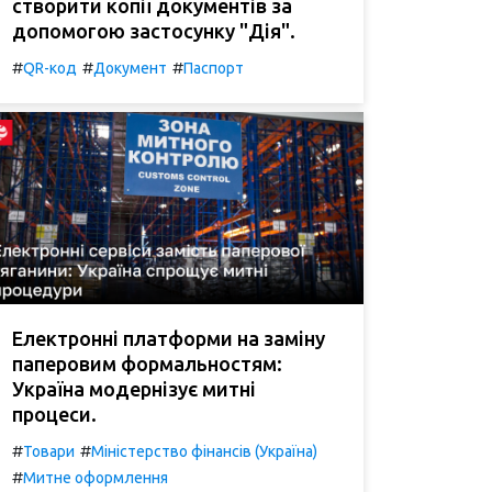
створити копії документів за
допомогою застосунку "Дія".
#
#
#
QR-код
Документ
Паспорт
Електронні платформи на заміну
паперовим формальностям:
Україна модернізує митні
процеси.
#
#
Товари
Міністерство фінансів (Україна)
#
Митне оформлення