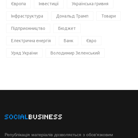
Європа
Інвестиції
Українська гривня
Інфраструктура
Дональд Трамп
Товари
Підприємництво
Бюджет
Електрична енергія
Банк
Євро
Уряд України
Володимир Зеленський
SOCIAL
BUSINESS
Републікація матеріалів дозволяється з обов'язковим