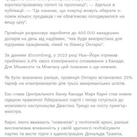
короткостроковому попиті та пропозиції", -- йдеться в
публікації. -- "Це означає, що покупці можуть обирати з-
поміж кількох продавців і не обов'язково погоджуватися на
вищу ціну".
Провінція розраховує заробляти до 400 000 канадських
доларів на день від надбавки, "яка буде використана для
підтримки працівників, сімей та бізнесу Онтаріо".
За даними Bloomberg, у 2023 році Нью-Йорк отримав
приблизно 4,4% свого електричного споживання з Канади.
Для Міннесоти та Мічигану цей показник є ще нижчим.
Як було зазначено раніше, провінція Онтаріо встановлює 25%
тариф на електроенергію для трьох американських штатів.
Екс-глава Центрального банку Канади Марк Карні став новим
лідером правлячої Ліберальної партії і тепер готується до
можливого наступництва Джастіна Трюдо на посту прем'єр-
міністра.
Карні, якого вважають "новачком" у політичній арені, раніше
висловлював впевненість у своїй здатності revitalizувати
партію та вести торги з адміністрацією Дональда Трампа,