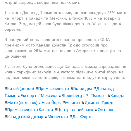
котрий загрожує введенням нових мит.
1 лютого Дональд Трамп оголосив, що запроваджує 25% мито
на імпорт із Канади та Мексики, а також 10% - на товари з
Китаю. Згодом цей крок було відкладено на 30 днів -- до 4
березня.
В наступний день після оголошення президента США
прем'єр-міністр Канади Джастін Трюдо оголосив про
впровадження 25% мит на товари з Америки як реакцію на
це рішення.
3 лютого було оголошено, що Канада, в межах впровадження
нових тарифних заходів, з 4 лютого підвищує митні збори на
ряд американських товарів, зокрема на продукти харчування.
#
#
#
#
Китай (регіон)
Прем'єр-міністр
Білий дім
Дональд
#
#
#
#
#
Трамп
Експорт
Мексика
Bloomberg L.P.
Імпорт
Канада
#
#
#
#
Мито (податок)
Нью-Йорк
Мічиган
Джастін Трюдо
#
#
#
Прем'єр-міністр Канади
Центральний банк
Онтаріо
#
#
#
Канадський долар
Міннесота
Даг Форд