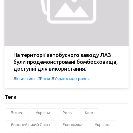
На території автобусного заводу ЛАЗ
були продемонстровані бомбосховища,
доступні для використання.
#
#
#
Інвестиції
Росія
Українська гривня
Теги
Бізнес
Україна
Росія
Київ
Європейський Союз
Економіка
Українці