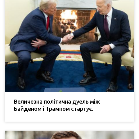
Величезна політична дуель між
Байденом і Трампом стартує.