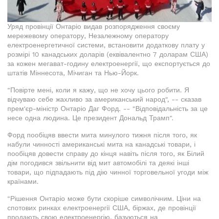
Уряд провінції Онтаріо видав розпорядження своєму
мережевому оператору, Незалежному оператору
електроенергетичної системи, встановити додаткову плату у
розмірі 10 канадських доларів (еквівалентно 7 доларам США)
за кожен мегават-годину електроенергії, що експортується до
штатів Міннесота, Мічиган та Нью-Йорк.
"Повірте мені, коли я кажу, що не хочу цього робити. Я
відчуваю себе жахливо за американський народ", -- сказав
прем'єр-міністр Онтаріо Даг Форд. -- "Відповідальність за це
несе одна людина. Це президент Дональд Трамп".
Форд пообіцяв ввести мита минулого тижня після того, як
набули чинності американські мита на канадські товари, і
пообіцяв довести справу до кінця навіть після того, як Білий
дім погодився звільнити від мит автомобілі та деякі інші
товари, що підпадають під дію чинної торговельної угоди між
країнами.
"Рішення Онтаріо може бути скоріше символічним. Ціни на
спотових ринках електроенергії США, біржах, де провінції
продають свою електроенергію, базуються на