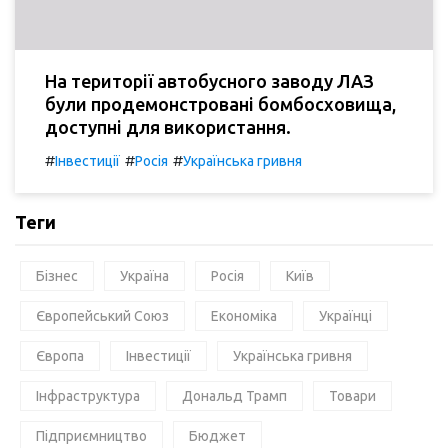
На території автобусного заводу ЛАЗ
були продемонстровані бомбосховища,
доступні для використання.
#
#
#
Інвестиції
Росія
Українська гривня
Теги
Бізнес
Україна
Росія
Київ
Європейський Союз
Економіка
Українці
Європа
Інвестиції
Українська гривня
Інфраструктура
Дональд Трамп
Товари
Підприємництво
Бюджет