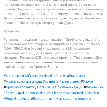
пов'язані з близькістю фронту, але й розширити свої
горизонти, відкриваючи нові можливості для себе та своїх
громад. Завдяки спільним зусиллям ми зміцнюємо економічну
стійкість як регіону, так і країни в цілому", - зазначив директор
Департаменту економіки та міжнародних відносин Харківської
обласної військової адміністрації Іван Дудка.
Довідково
Регіональні представництва ініціативи "Зроблено в Україні" у
Харківській області створені за підтримки Програми розвитку
ООН (ПРООН) в Україні у партнерстві з Міністерством
економіки України, Державним центром зайнятості та
Центром "Розвиток КСВ" в рамках проекту "Трансформаційне
відновлення для забезпечення безпеки населення в Україні",
який фінансується Урядом Японії.
#
#
#
Організація Об'єднаних Націй
Японія
Економіка
#
#
#
#
Інфраструктура
Уряд України
Малий бізнес
Харків
#
#
Програма розвитку Організації Об'єднаних Націй
Харківська
#
#
область
Мікроекономіка
Міністерство економіки України
#
#
#
Нова Водолага
Бізнес-план
Міжнародні відносини