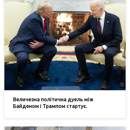
Величезна політична дуель між
Байденом і Трампом стартує.