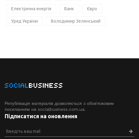
Електрична енергія
Банк
Євро
Уряд України
Володимир Зеленський
SOCIAL
BUSINESS
Републікація матеріалів дозволяється з обов'язковим
посиланням на socialbusiness.com.ua.
Підписатися на оновлення