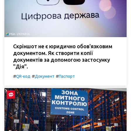
Скріншот не є юридично обов'язковим
документом. Як створити копії
документів за допомогою застосунку
"Дія".
#
#
#
QR-код
Документ
Паспорт