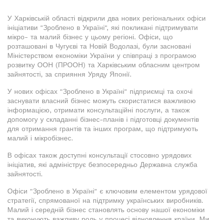
У Харківській області відкрили два нових регіональних офіси
ініціативи "Зроблено в Україні", які покликані підтримувати
мікро- та малий бізнес у цьому регіоні. Офіси, що
розташовані в Чугуєві та Новій Водолазі, були засновані
Міністерством економіки України у співпраці з програмою
розвитку ООН (ПРООН) та Харківським обласним центром
зайнятості, за сприяння Уряду Японії.
У нових офісах "Зроблено в Україні" підприємці та охочі
заснувати власний бізнес можуть скористатися важливою
інформацією, отримати консультаційні послуги, а також
допомогу у складанні бізнес-планів і підготовці документів
для отримання грантів та інших програм, що підтримують
малий і мікробізнес.
В офісах також доступні консультації стосовно урядових
ініціатив, які адмініструє безпосередньо Державна служба
зайнятості.
Офіси "Зроблено в Україні" є ключовим елементом урядової
стратегії, спрямованої на підтримку українських виробників.
Малий і середній бізнес становлять основу нашої економіки
та виконують важливу роль у процесі відновлення країни. Ми