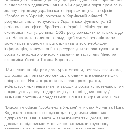
висловлюємо вдячність нашим міжнародним партнерам за їх
значну підтримку українського підприємництва та офісів
"Зроблено в Україні", зокрема в Харківській області. В
результаті спільних зусиль, в Україні вже функціонує 82
регіональних офіси "Зроблено в Україні". Міністерство
економіки планує до кінця 2025 року збільшити їх кількість до
101. Наша мета полягає в тому, щоб жителі регіонів мали
можливість в одному місці отримувати всю необхідну
інформацію, консультації та ресурси для започаткування та
розвитку власного бізнесу, - зазначила заступник Міністра
економіки України Тетяна Бережна.
"Ми невпинно підтримуємо уряд України, оскільки вважаємо,
що розвиток приватного сектору є одним із найважливіших
пріоритетів. Наша стратегія включає прямі гранти,
інфраструктурні ініціативи та заходи з розвитку потенціалу, які
покращують доступ підприємців до необхідних послуг," -
зазначив постійний представник ПРООН в Україні Яко Сільє.
"Відкриття офісів "Зроблено в Україні" у містах Чугуїв та Нова
Водолага є знаковою подією для підтримки місцевих
підприємств. Наша мета – забезпечити такі умови, які
дозволять підприємцям не лише витримати труднощі,