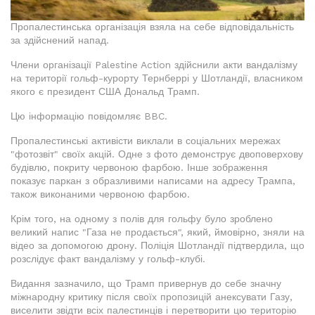
Пропалестинська організація взяла на себе відповідальність
за здійснений напад.
Члени організації Palestine Action здійснили акти вандалізму
на території гольф-курорту Тернберрі у Шотландії, власником
якого є президент США Дональд Трамп.
Цю інформацію повідомляє BBC.
Пропалестинські активісти виклали в соціальних мережах
"фотозвіт" своїх акцій. Одне з фото демонструє двоповерхову
будівлю, покриту червоною фарбою. Інше зображення
показує паркан з образливими написами на адресу Трампа,
також виконаними червоною фарбою.
Крім того, на одному з полів для гольфу було зроблено
великий напис "Газа не продається", який, ймовірно, зняли на
відео за допомогою дрону. Поліція Шотландії підтвердила, що
розслідує факт вандалізму у гольф-клубі.
Видання зазначило, що Трамп привернув до себе значну
міжнародну критику після своїх пропозицій анексувати Газу,
виселити звідти всіх палестинців і перетворити цю територію