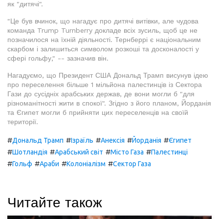
як "дитячі".
"Це був вчинок, що нагадує про дитячі витівки, але чудова
команда Trump Turnberry докладе всіх зусиль, щоб це не
позначилося на їхній діяльності. Тернберрі є національним
скарбом і залишиться символом розкоші та досконалості у
сфері гольфу," -- зазначив він.
Нагадуємо, що Президент США Дональд Трамп висунув ідею
про переселення більше 1 мільйона палестинців із Сектора
Гази до сусідніх арабських держав, де вони могли б "для
різноманітності жити в спокої". Згідно з його планом, Йорданія
та Єгипет могли б прийняти цих переселенців на своїй
території.
#
#
#
#
#
Дональд Трамп
Ізраїль
Анексія
Йорданія
Єгипет
#
#
#
#
Шотландія
Арабський світ
Місто Газа
Палестинці
#
#
#
#
Гольф
Араби
Колоніалізм
Сектор Газа
Читайте також