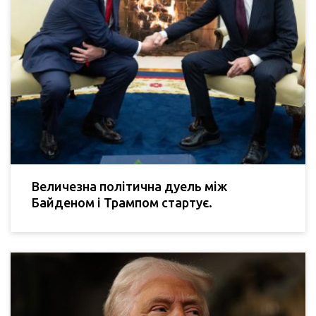
Величезна політична дуель між
Байденом і Трампом стартує.