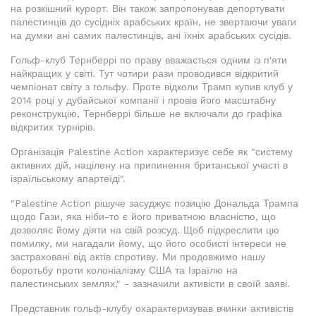
на розкішний курорт. Він також запропонував депортувати
палестинців до сусідніх арабських країн, не звертаючи уваги
на думки ані самих палестинців, ані їхніх арабських сусідів.
Гольф-клуб Тернберрі по праву вважається одним із п'яти
найкращих у світі. Тут чотири рази проводився відкритий
чемпіонат світу з гольфу. Проте відколи Трамп купив клуб у
2014 році у дубайської компанії і провів його масштабну
реконструкцію, Тернберрі більше не включали до графіка
відкритих турнірів.
Організація Palestine Action характеризує себе як "систему
активних дій, націлену на припинення британської участі в
ізраїльському апартеїді".
"Palestine Action рішуче засуджує позицію Дональда Трампа
щодо Гази, яка ніби-то є його приватною власністю, що
дозволяє йому діяти на свій розсуд. Щоб підкреслити цю
помилку, ми нагадали йому, що його особисті інтереси не
застраховані від актів спротиву. Ми продовжимо нашу
боротьбу проти колоніалізму США та Ізраїлю на
палестинських землях," - зазначили активісти в своїй заяві.
Представник гольф-клубу охарактеризував вчинки активістів