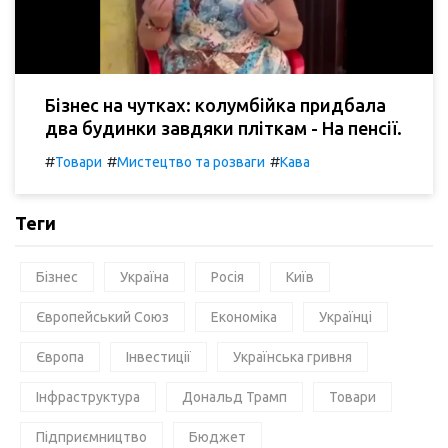
Бізнес на чутках: колумбійка придбала
два будинки завдяки пліткам - На пенсії.
#
#
#
Товари
Мистецтво та розваги
Кава
Теги
Бізнес
Україна
Росія
Київ
Європейський Союз
Економіка
Українці
Європа
Інвестиції
Українська гривня
Інфраструктура
Дональд Трамп
Товари
Підприємництво
Бюджет