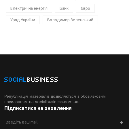
Електрична енергія
Банк
Євро
Уряд України
Володимир Зеленський
SOCIAL
BUSINESS
Републікація матеріалів дозволяється з обов'язковим
посиланням на socialbusiness.com.ua.
Підписатися на оновлення