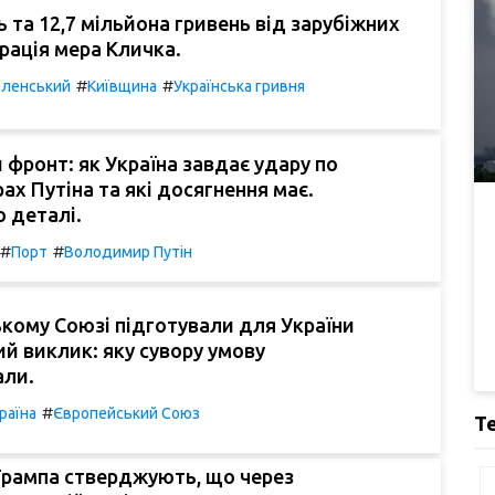
ь та 12,7 мільйона гривень від зарубіжних
рація мера Кличка.
#
#
ленський
Київщина
Українська гривня
 фронт: як Україна завдає удару по
х Путіна та які досягнення має.
 деталі.
#
#
Порт
Володимир Путін
кому Союзі підготували для України
й виклик: яку сувору умову
али.
#
раїна
Європейський Союз
Т
Трампа стверджують, що через