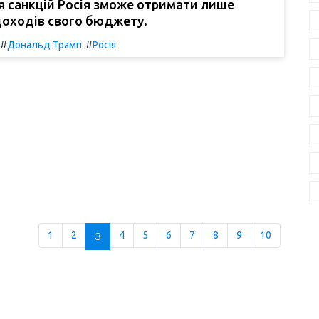
я санкцій Росія зможе отримати лише
доходів свого бюджету.
#
#
Дональд Трамп
Росія
1
2
3
4
5
6
7
8
9
10