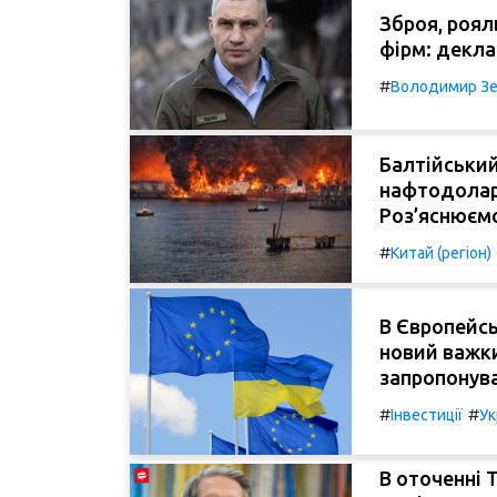
Зброя, роял
фірм: декла
#
Володимир Зе
Балтійський
нафтодолара
Роз’яснюємо
#
Китай (регіон)
В Європейсь
новий важки
запропонув
#
#
Інвестиції
Ук
В оточенні 