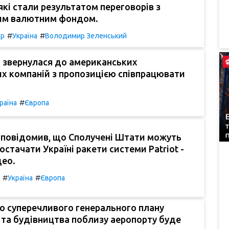
кі стали результатом переговорів з
им валютним фондом.
#
#
тр
Україна
Володимир Зеленський
 звернулася до американських
х компаній з пропозицією співпрацювати
#
раїна
Європа
 повідомив, що Сполучені Штати можуть
остачати Україні ракети системи Patriot -
део.
#
#
Україна
Європа
о суперечливого генерального плану
 та будівництва поблизу аеропорту буде