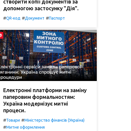
створити копії документів за
допомогою застосунку "Дія".
#
#
#
QR-код
Документ
Паспорт
Електронні платформи на заміну
паперовим формальностям:
Україна модернізує митні
процеси.
#
#
Товари
Міністерство фінансів (Україна)
#
Митне оформлення