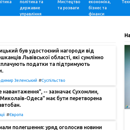
ітика
політика та
Мистецтво
економіка,
Техн
державне
та розваги
бізнес та
управління
фінанси
Н
ицький був удостоєний нагороди від
ешканців Львівської області, які сумлінно
сплачують податки та підтримують
и.
#
димир Зеленський
Суспільство
е навантаження", -- зазначає Сухомлин,
"Миколаїв-Одеса" має бути перетворена
автобан.
#
ції
Європа
али полегшення: уряд оголосив новини