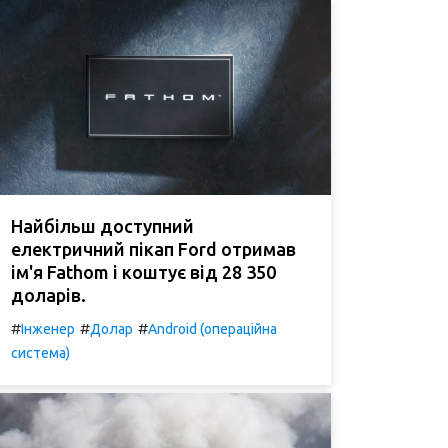
Найбільш доступний
електричний пікап Ford отримав
ім'я Fathom і коштує від 28 350
доларів.
#
#
#
Інженер
Долар
Android (операційна
система)