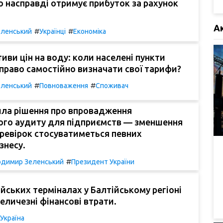
о насправді отримує прибуток за рахунок
А
#
#
ленський
Українці
Економіка
тиви цін на воду: коли населені пункти
раво самостійно визначати свої тарифи?
#
#
ленський
Повноваження
Споживач
ила рішення про впровадження
ого аудиту для підприємств — зменшення
еревірок стосуватиметься певних
знесу.
#
димир Зеленський
Президент України
ійських терміналах у Балтійському регіоні
еличезні фінансові втрати.
Україна