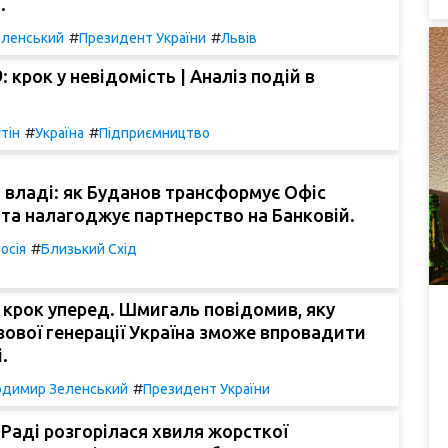
.
#
#
ленський
Президент України
Львів
 крок у невідомість | Аналіз подій в
#
#
тін
Україна
Підприємництво
и владі: як Буданов трансформує Офіс
та налагоджує партнерство на Банковій.
#
осія
Близький Схід
 крок уперед. Шмигаль повідомив, яку
азової генерації Україна зможе впровадити
.
#
димир Зеленський
Президент України
 Раді розгорілася хвиля жорсткої