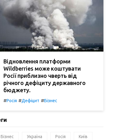
Відновлення платформи
Wildberries може коштувати
Росії приблизно чверть від
річного дефіциту державного
бюджету.
#
#
#
Росія
Дефіцит
Бізнес
еги
Бізнес
Україна
Росія
Київ