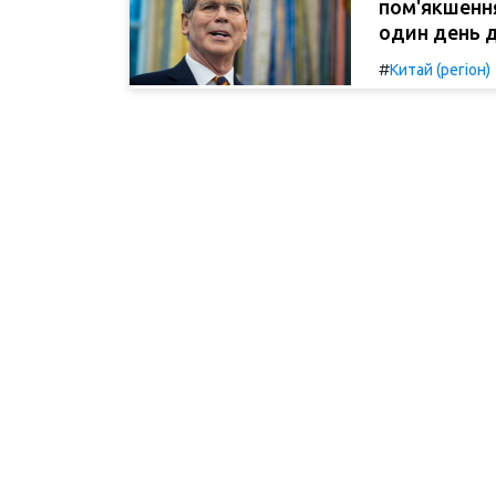
пом'якшенн
один день 
#
Китай (регіон)