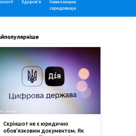
ології
Здоров'я
Навколишнє
середовище
айпопулярніше
Скріншот не є юридично
обов'язковим документом. Як