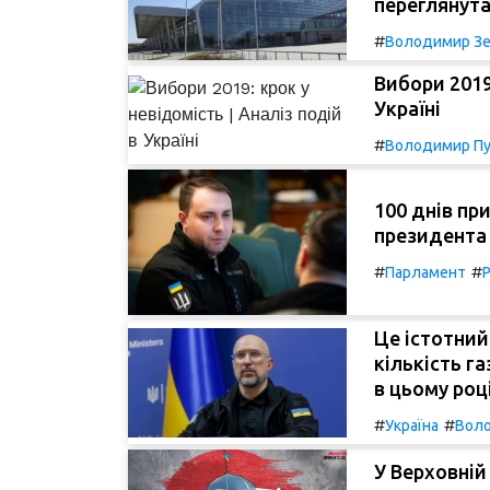
переглянута
#
Володимир Зе
Вибори 2019:
Україні
#
Володимир Пу
100 днів пр
президента 
#
#
Парламент
Р
Це істотний
кількість г
в цьому році
#
#
Україна
Воло
У Верховній