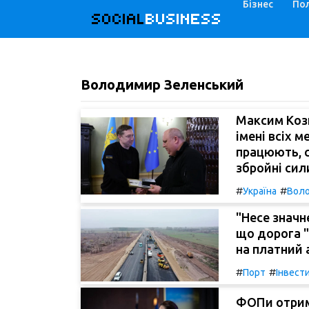
Бізнес
Пол
SOCIAL
BUSINESS
Володимир Зеленський
Максим Коз
імені всіх м
працюють, 
збройні сил
#
#
Україна
Воло
"Несе значн
що дорога 
на платний 
#
#
Порт
Інвести
ФОПи отрим