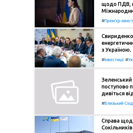
щодо ПДВ, я
Міжнародн
#
Прем'єр-мініс
Свириденко
енергетични
з Україною.
#
#
Інвестиції
Ук
Зеленський
поступово п
дивіться ві
#
Близький Схід
Справа щод
Сокільників