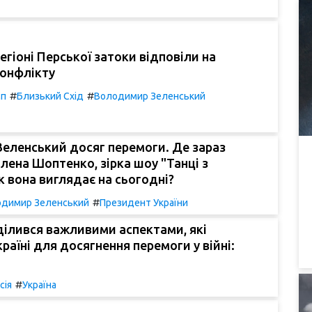
регіоні Перської затоки відповіли на
конфлікту
#
#
мп
Близький Схід
Володимир Зеленський
Зеленський досяг перемоги. Де зараз
лена Шоптенко, зірка шоу "Танці з
як вона виглядає на сьогодні?
#
димир Зеленський
Президент України
ілився важливими аспектами, які
країні для досягнення перемоги у війні:
#
сія
Україна