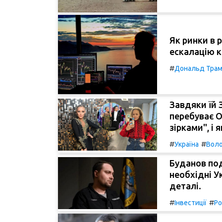
Як ринки в 
ескалацію 
#
Дональд Тра
Завдяки їй 
перебуває О
зірками", і 
#
#
Україна
Воло
Буданов под
необхідні У
деталі.
#
#
Інвестиції
Ро